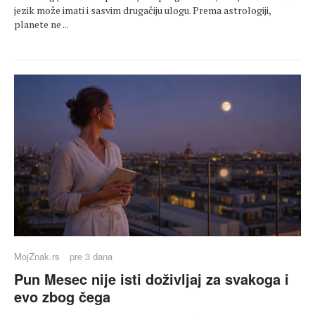
jezik može imati i sasvim drugačiju ulogu. Prema astrologiji,
planete ne ...
MojZnak.rs
pre 3 dana
Pun Mesec nije isti doživljaj za svakoga i
evo zbog čega