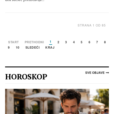
STRANA 1 OD 85
1
START
PRETHODNI
2
3
4
5
6
7
8
9
10
SLEDEĆI
KRAJ
SVE OBJAVE
HOROSKOP