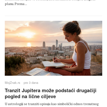
planu. Prema ...
MojZnak.rs
pre 3 dana
Tranzit Jupitera može podstaći drugačiji
pogled na lične ciljeve
U astrologiji se tranziti opisuju kao simbolički odnos trenutnog