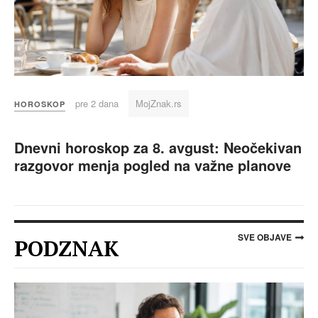
pre 2 dana
MojZnak.rs
HOROSKOP
Dnevni horoskop za 8. avgust: Neočekivan
razgovor menja pogled na važne planove
SVE OBJAVE
PODZNAK