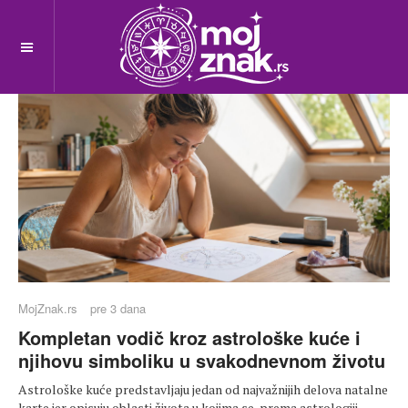
OFF CANVAS
MojZnak.rs
pre 3 dana
Kompletan vodič kroz astrološke kuće i
njihovu simboliku u svakodnevnom životu
Astrološke kuće predstavljaju jedan od najvažnijih delova natalne
karte jer opisuju oblasti života u kojima se, prema astrologiji,