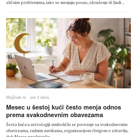
sličnim problemima, iako se menjaju posao, okruženje ili ljudi ...
MojZnak.rs
pre 3 dana
Mesec u šestoj kući često menja odnos
prema svakodnevnim obavezama
Šesta kuća u astrologiji simbolički se povezuje sa svakodnevnim
obavezama, radnim navikama, organizacijom i brigom o zdravlju,
dok Mesec predstavlja ...