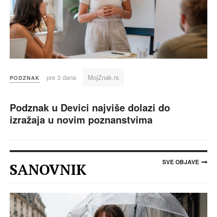
pre 3 dana
MojZnak.rs
PODZNAK
Podznak u Devici najviše dolazi do
izražaja u novim poznanstvima
SVE OBJAVE
SANOVNIK