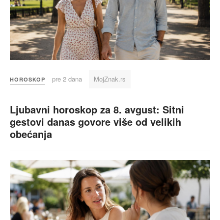
pre 2 dana
MojZnak.rs
HOROSKOP
Ljubavni horoskop za 8. avgust: Sitni
gestovi danas govore više od velikih
obećanja