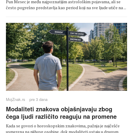
Pun Mesec je među najpoznatijim astrološkim pojavama, ali se
često pogrešno predstavlja kao period koji na sve ljude utiče na ...
MojZnak.rs
pre 3 dana
Modaliteti znakova objašnjavaju zbog
čega ljudi različito reaguju na promene
Kada se govori o horoskopskim znakovima, pažnja je najčešće
usmerena na njihove osobine, dok modaliteti ostaju u drugom