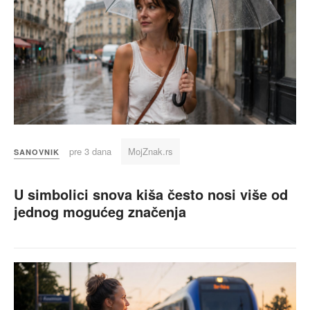
pre 3 dana
MojZnak.rs
SANOVNIK
U simbolici snova kiša često nosi više od
jednog mogućeg značenja