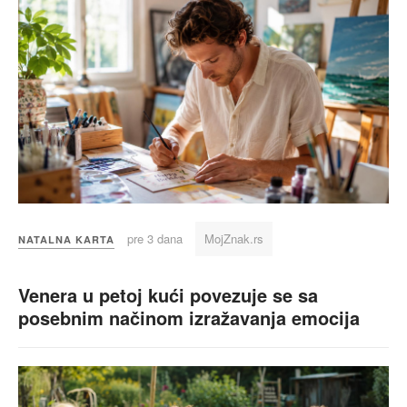
pre 3 dana
MojZnak.rs
NATALNA KARTA
Venera u petoj kući povezuje se sa
posebnim načinom izražavanja emocija