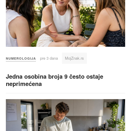
pre 3 dana
MojZnak.rs
NUMEROLOGIJA
Jedna osobina broja 9 često ostaje
neprimećena