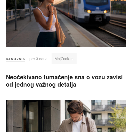
pre 3 dana
MojZnak.rs
SANOVNIK
Neočekivano tumačenje sna o vozu zavisi
od jednog važnog detalja