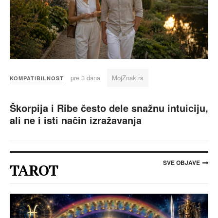
pre 3 dana
MojZnak.rs
KOMPATIBILNOST
Škorpija i Ribe često dele snažnu intuiciju,
ali ne i isti način izražavanja
SVE OBJAVE
TAROT