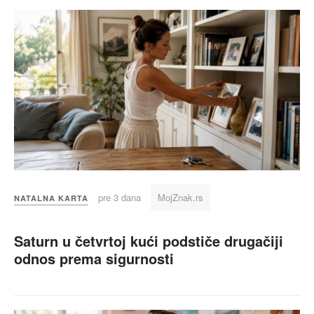
pre 3 dana
MojZnak.rs
NATALNA KARTA
Saturn u četvrtoj kući podstiče drugačiji
odnos prema sigurnosti