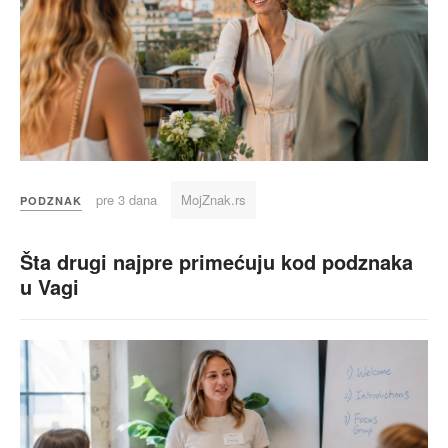
pre 3 dana
MojZnak.rs
PODZNAK
Šta drugi najpre primećuju kod podznaka
u Vagi