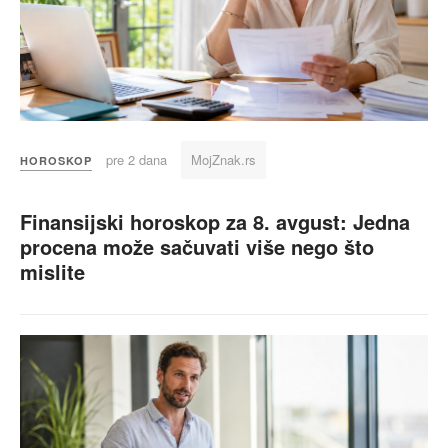
pre 2 dana
MojZnak.rs
HOROSKOP
Finansijski horoskop za 8. avgust: Jedna
procena može sačuvati više nego što
mislite