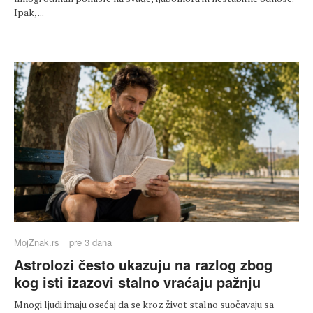
Ipak, ...
MojZnak.rs
pre 3 dana
Astrolozi često ukazuju na razlog zbog
kog isti izazovi stalno vraćaju pažnju
Mnogi ljudi imaju osećaj da se kroz život stalno suočavaju sa