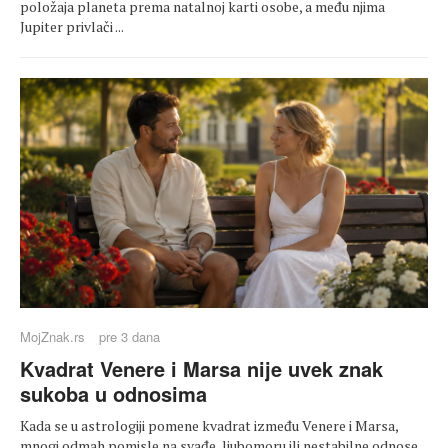
položaja planeta prema natalnoj karti osobe, a među njima
Jupiter privlači ...
MojZnak.rs
pre 3 dana
Kvadrat Venere i Marsa nije uvek znak
sukoba u odnosima
Kada se u astrologiji pomene kvadrat između Venere i Marsa,
mnogi odmah pomisle na svađe, ljubomoru ili nestabilne odnose.