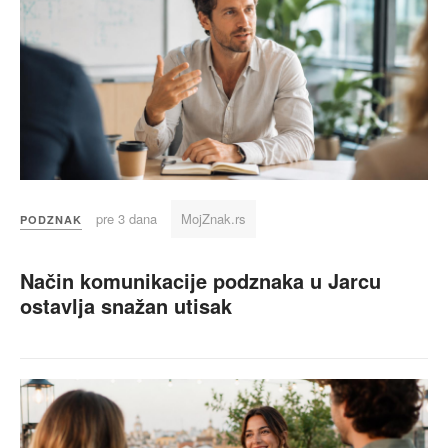
pre 3 dana
MojZnak.rs
PODZNAK
Način komunikacije podznaka u Jarcu
ostavlja snažan utisak