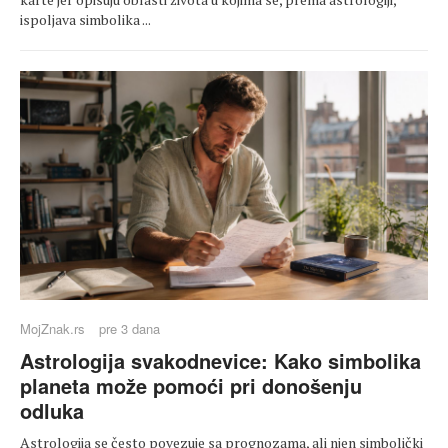
ispoljava simbolika ...
MojZnak.rs
pre 3 dana
Astrologija svakodnevice: Kako simbolika
planeta može pomoći pri donošenju
odluka
Astrologija se često povezuje sa prognozama, ali njen simbolički