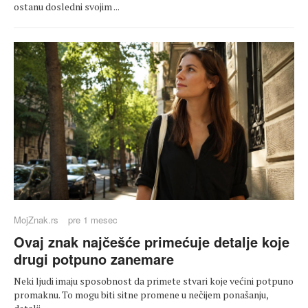
ostanu dosledni svojim ...
MojZnak.rs
pre 1 mesec
Ovaj znak najčešće primećuje detalje koje
drugi potpuno zanemare
Neki ljudi imaju sposobnost da primete stvari koje većini potpuno
promaknu. To mogu biti sitne promene u nečijem ponašanju,