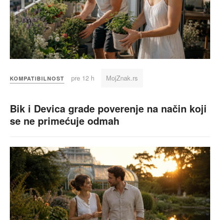
pre 12 h
MojZnak.rs
KOMPATIBILNOST
Bik i Devica grade poverenje na način koji
se ne primećuje odmah