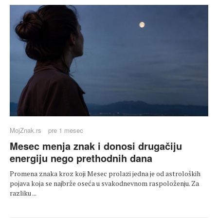
MojZnak.rs
pre 1 mesec
Mesec menja znak i donosi drugačiju
energiju nego prethodnih dana
Promena znaka kroz koji Mesec prolazi jedna je od astroloških
pojava koja se najbrže oseća u svakodnevnom raspoloženju. Za
razliku ...