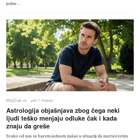
jedne ...
MojZnak.rs
pre 1 mesec
Astrologija objašnjava zbog čega neki
ljudi teško menjaju odluke čak i kada
znaju da greše
Svako od nas se barem jednom našao u situaciji da nastavi istim