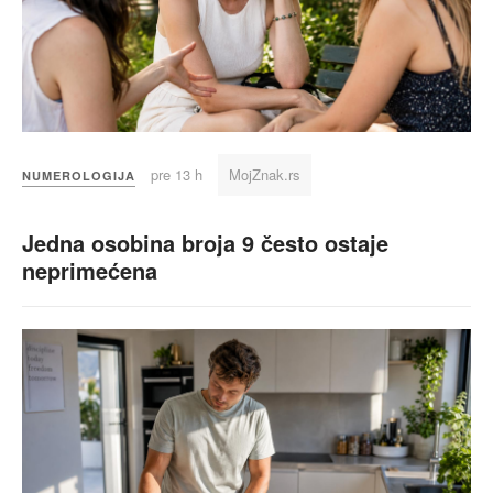
pre 13 h
MojZnak.rs
NUMEROLOGIJA
Jedna osobina broja 9 često ostaje
neprimećena