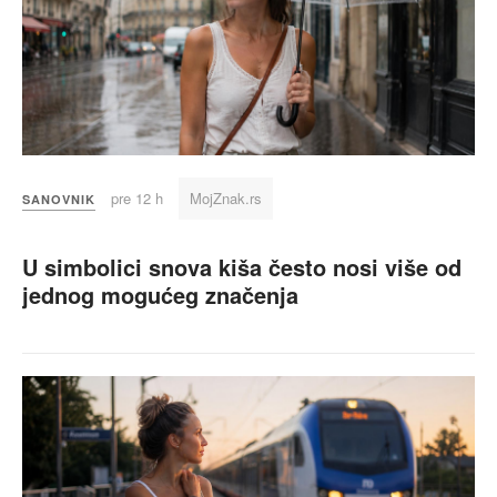
pre 12 h
MojZnak.rs
SANOVNIK
U simbolici snova kiša često nosi više od
jednog mogućeg značenja