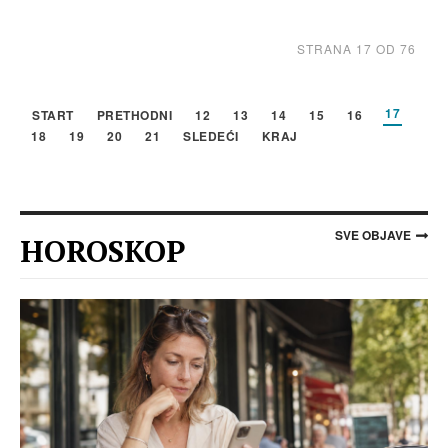
STRANA 17 OD 76
17
START
PRETHODNI
12
13
14
15
16
18
19
20
21
SLEDEĆI
KRAJ
SVE OBJAVE
HOROSKOP