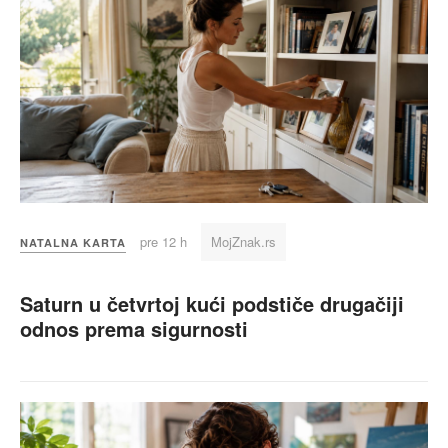
pre 12 h
MojZnak.rs
NATALNA KARTA
Saturn u četvrtoj kući podstiče drugačiji
odnos prema sigurnosti