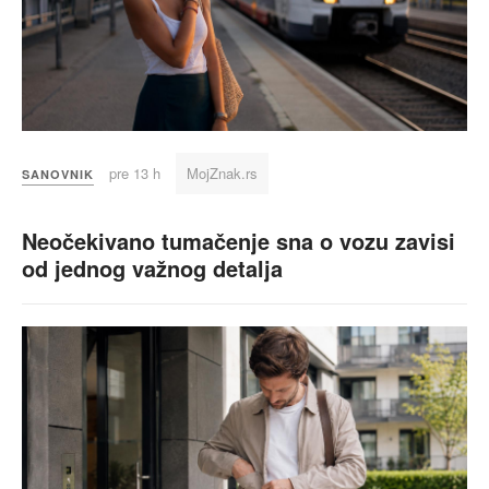
pre 13 h
MojZnak.rs
SANOVNIK
Neočekivano tumačenje sna o vozu zavisi
od jednog važnog detalja