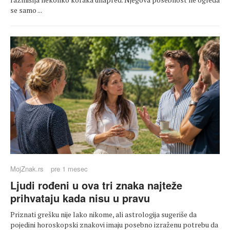
se samo ...
MojZnak.rs
pre 1 mesec
Ljudi rođeni u ova tri znaka najteže
prihvataju kada nisu u pravu
Priznati grešku nije lako nikome, ali astrologija sugeriše da
pojedini horoskopski znakovi imaju posebno izraženu potrebu da