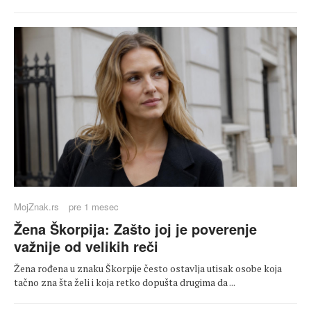
MojZnak.rs
pre 1 mesec
Žena Škorpija: Zašto joj je poverenje
važnije od velikih reči
Žena rođena u znaku Škorpije često ostavlja utisak osobe koja
tačno zna šta želi i koja retko dopušta drugima da ...