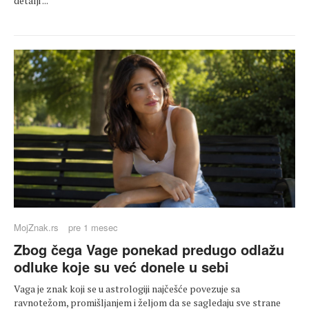
detalji ...
MojZnak.rs
pre 1 mesec
Zbog čega Vage ponekad predugo odlažu
odluke koje su već donele u sebi
Vaga je znak koji se u astrologiji najčešće povezuje sa
ravnotežom, promišljanjem i željom da se sagledaju sve strane