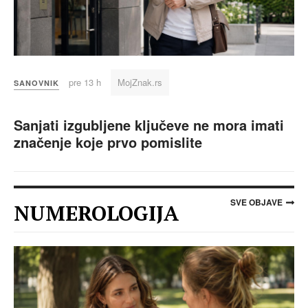
pre 13 h
MojZnak.rs
SANOVNIK
Sanjati izgubljene ključeve ne mora imati
značenje koje prvo pomislite
SVE OBJAVE
NUMEROLOGIJA