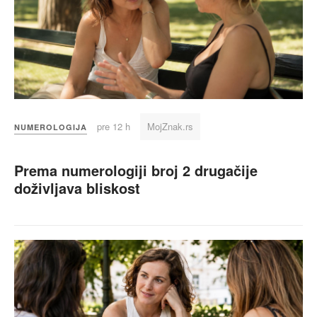
pre 12 h
MojZnak.rs
NUMEROLOGIJA
Prema numerologiji broj 2 drugačije
doživljava bliskost