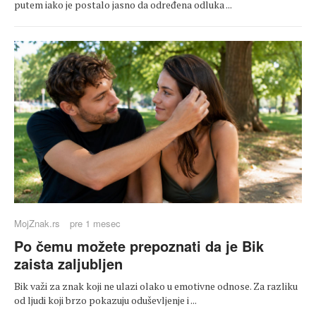
putem iako je postalo jasno da određena odluka ...
MojZnak.rs
pre 1 mesec
Po čemu možete prepoznati da je Bik
zaista zaljubljen
Bik važi za znak koji ne ulazi olako u emotivne odnose. Za razliku
od ljudi koji brzo pokazuju oduševljenje i ...