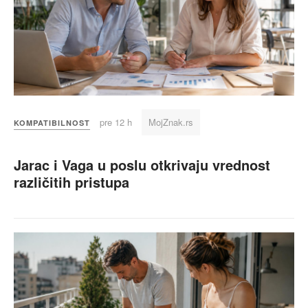
pre 12 h
MojZnak.rs
KOMPATIBILNOST
Jarac i Vaga u poslu otkrivaju vrednost
različitih pristupa