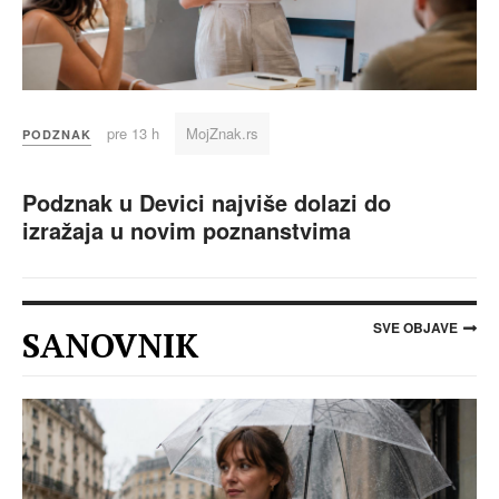
pre 13 h
MojZnak.rs
PODZNAK
Podznak u Devici najviše dolazi do
izražaja u novim poznanstvima
SVE OBJAVE
SANOVNIK