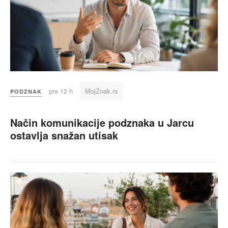
pre 12 h
MojZnak.rs
PODZNAK
Način komunikacije podznaka u Jarcu
ostavlja snažan utisak