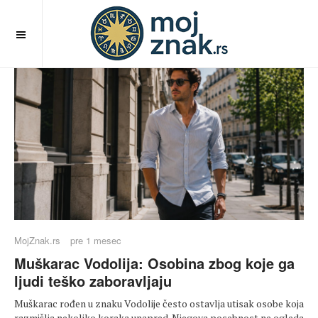
OFF CANVAS
MojZnak.rs
pre 1 mesec
Muškarac Vodolija: Osobina zbog koje ga
ljudi teško zaboravljaju
Muškarac rođen u znaku Vodolije često ostavlja utisak osobe koja
razmišlja nekoliko koraka unapred. Njegova posebnost ne ogleda