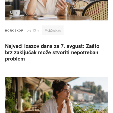
pre 13 h
MojZnak.rs
HOROSKOP
Najveći izazov dana za 7. avgust: Zašto
brz zaključak može stvoriti nepotreban
problem