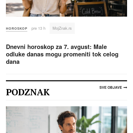
pre 13 h
MojZnak.rs
HOROSKOP
Dnevni horoskop za 7. avgust: Male
odluke danas mogu promeniti tok celog
dana
SVE OBJAVE
PODZNAK