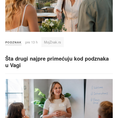
pre 13 h
MojZnak.rs
PODZNAK
Šta drugi najpre primećuju kod podznaka
u Vagi