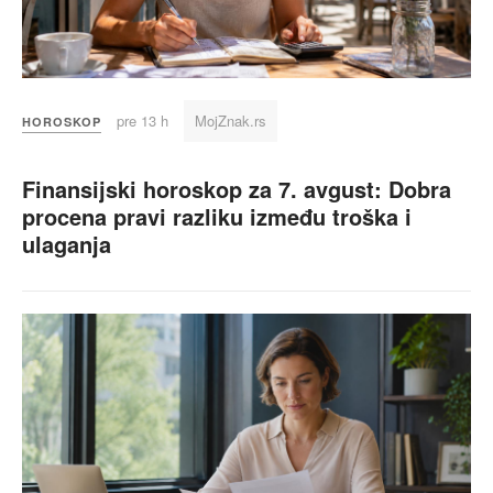
pre 13 h
MojZnak.rs
HOROSKOP
Finansijski horoskop za 7. avgust: Dobra
procena pravi razliku između troška i
ulaganja