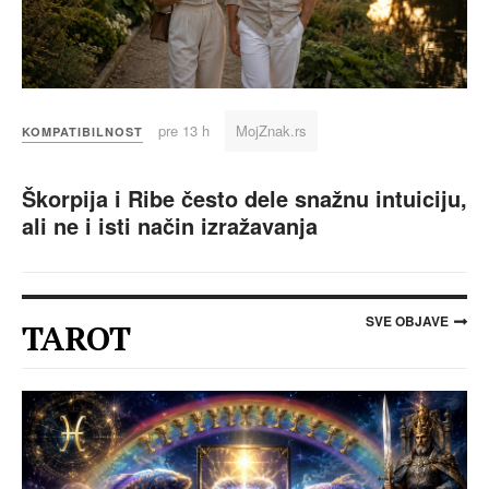
pre 13 h
MojZnak.rs
KOMPATIBILNOST
Škorpija i Ribe često dele snažnu intuiciju,
ali ne i isti način izražavanja
SVE OBJAVE
TAROT