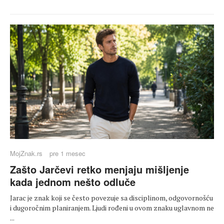
MojZnak.rs
pre 1 mesec
Zašto Jarčevi retko menjaju mišljenje
kada jednom nešto odluče
Jarac je znak koji se često povezuje sa disciplinom, odgovornošću
i dugoročnim planiranjem. Ljudi rođeni u ovom znaku uglavnom ne
...