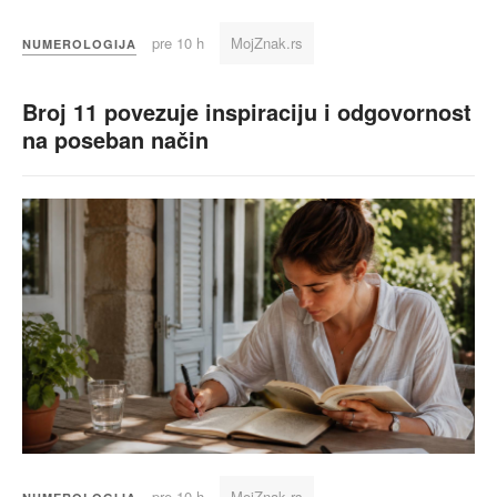
pre 10 h
MojZnak.rs
NUMEROLOGIJA
Broj 11 povezuje inspiraciju i odgovornost
na poseban način
pre 10 h
MojZnak.rs