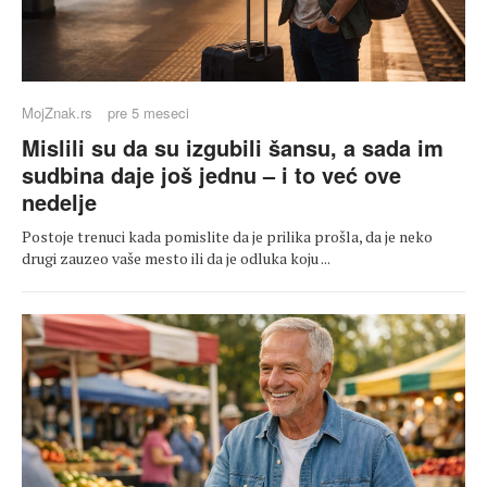
MojZnak.rs
pre 5 meseci
Mislili su da su izgubili šansu, a sada im
sudbina daje još jednu – i to već ove
nedelje
Postoje trenuci kada pomislite da je prilika prošla, da je neko
drugi zauzeo vaše mesto ili da je odluka koju ...