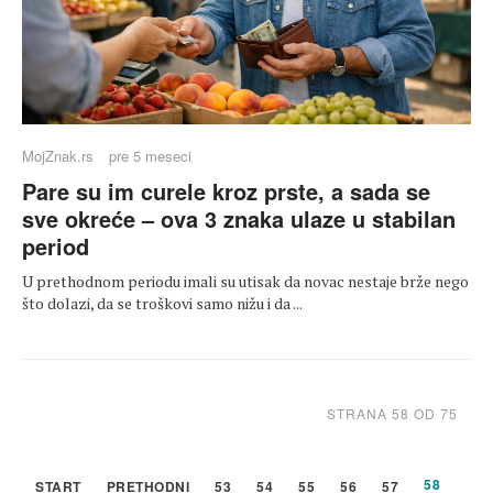
MojZnak.rs
pre 5 meseci
Pare su im curele kroz prste, a sada se
sve okreće – ova 3 znaka ulaze u stabilan
period
U prethodnom periodu imali su utisak da novac nestaje brže nego
što dolazi, da se troškovi samo nižu i da ...
STRANA 58 OD 75
58
START
PRETHODNI
53
54
55
56
57