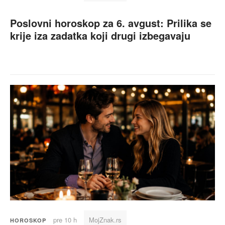
Poslovni horoskop za 6. avgust: Prilika se
krije iza zadatka koji drugi izbegavaju
pre 10 h
MojZnak.rs
HOROSKOP