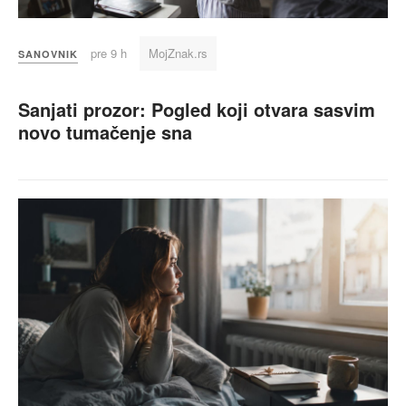
pre 9 h
MojZnak.rs
SANOVNIK
Sanjati prozor: Pogled koji otvara sasvim
novo tumačenje sna