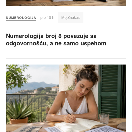
pre 10 h
MojZnak.rs
NUMEROLOGIJA
Numerologija broj 8 povezuje sa
odgovornošću, a ne samo uspehom