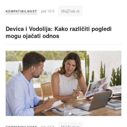
pre 10 h
MojZnak.rs
KOMPATIBILNOST
Devica i Vodolija: Kako različiti pogledi
mogu ojačati odnos
pre 10 h
MojZnak.rs