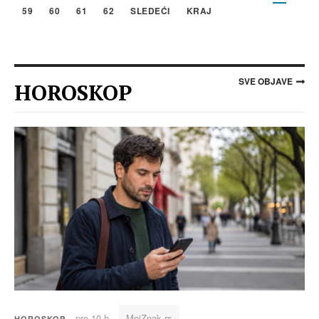
59
60
61
62
SLEDEĆI
KRAJ
SVE OBJAVE
HOROSKOP
pre 10 h
MojZnak.rs
HOROSKOP