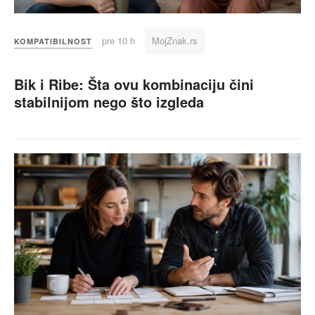
pre 10 h
MojZnak.rs
KOMPATIBILNOST
Bik i Ribe: Šta ovu kombinaciju čini
stabilnijom nego što izgleda