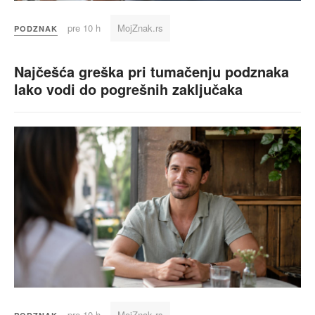
pre 10 h
MojZnak.rs
PODZNAK
Najčešća greška pri tumačenju podznaka
lako vodi do pogrešnih zaključaka
pre 10 h
MojZnak.rs