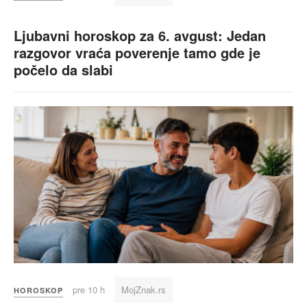
Ljubavni horoskop za 6. avgust: Jedan
razgovor vraća poverenje tamo gde je
počelo da slabi
pre 10 h
MojZnak.rs
HOROSKOP