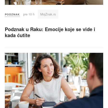
pre 10 h
MojZnak.rs
PODZNAK
Podznak u Raku: Emocije koje se vide i
kada ćutite