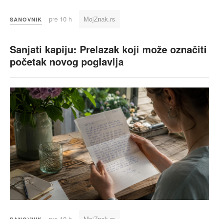
pre 10 h
MojZnak.rs
SANOVNIK
Sanjati kapiju: Prelazak koji može označiti
početak novog poglavlja
pre 10 h
MojZnak.rs