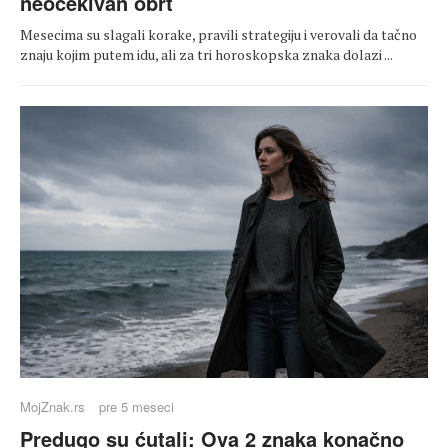
neočekivan obrt
Mesecima su slagali korake, pravili strategiju i verovali da tačno
znaju kojim putem idu, ali za tri horoskopska znaka dolazi ...
MojZnak.rs
pre 5 meseci
Predugo su ćutali: Ova 2 znaka konačno