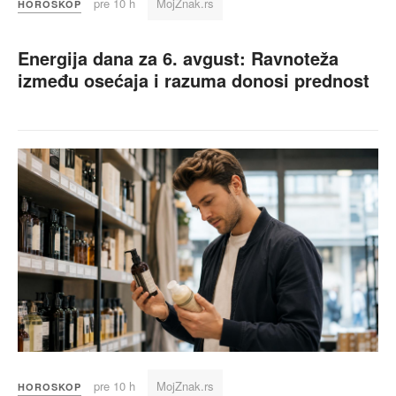
pre 10 h
MojZnak.rs
HOROSKOP
Energija dana za 6. avgust: Ravnoteža
između osećaja i razuma donosi prednost
pre 10 h
MojZnak.rs
HOROSKOP