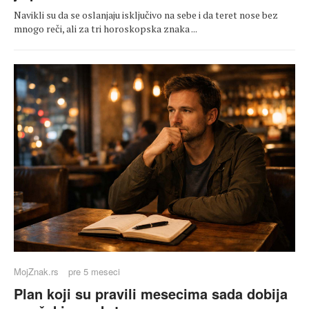
Navikli su da se oslanjaju isključivo na sebe i da teret nose bez
mnogo reči, ali za tri horoskopska znaka ...
MojZnak.rs
pre 5 meseci
Plan koji su pravili mesecima sada dobija