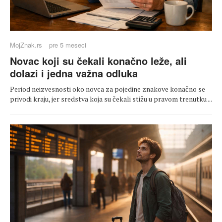
MojZnak.rs
pre 5 meseci
Novac koji su čekali konačno leže, ali
dolazi i jedna važna odluka
Period neizvesnosti oko novca za pojedine znakove konačno se
privodi kraju, jer sredstva koja su čekali stižu u pravom trenutku ...