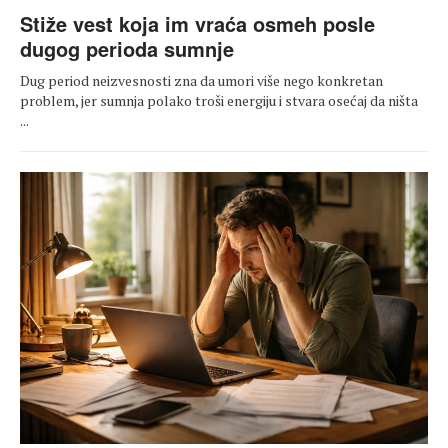
Stiže vest koja im vraća osmeh posle
dugog perioda sumnje
Dug period neizvesnosti zna da umori više nego konkretan
problem, jer sumnja polako troši energiju i stvara osećaj da ništa
...