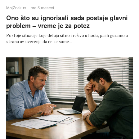
MojZnak.rs
pre 5 meseci
Ono što su ignorisali sada postaje glavni
problem – vreme je za potez
Postoje situacije koje deluju sitno i rešivo u hodu, pa ih guramo u
stranu uz uverenje da će se same ...