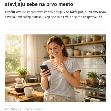
stavljaju sebe na prvo mesto
Prećutkivanje zarad mira često deluje kao lakši put, ali vremenom
stvara unutrašnji pritisak koji postaje teži od same rasprave. Za ...
MojZnak.rs
pre 5 meseci