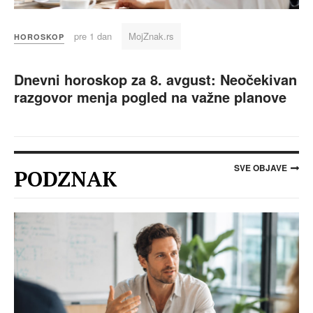
pre 1 dan
MojZnak.rs
HOROSKOP
Dnevni horoskop za 8. avgust: Neočekivan
razgovor menja pogled na važne planove
SVE OBJAVE
PODZNAK