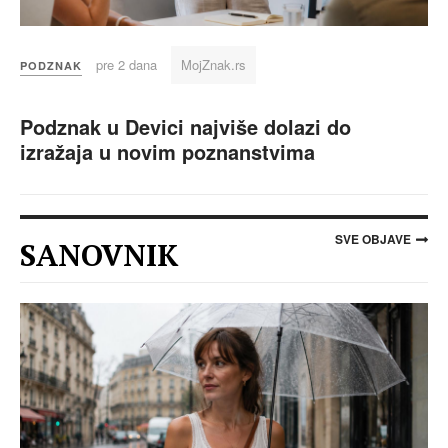
pre 2 dana
MojZnak.rs
PODZNAK
Podznak u Devici najviše dolazi do
izražaja u novim poznanstvima
SVE OBJAVE
SANOVNIK