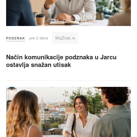
pre 2 dana
MojZnak.rs
PODZNAK
Način komunikacije podznaka u Jarcu
ostavlja snažan utisak