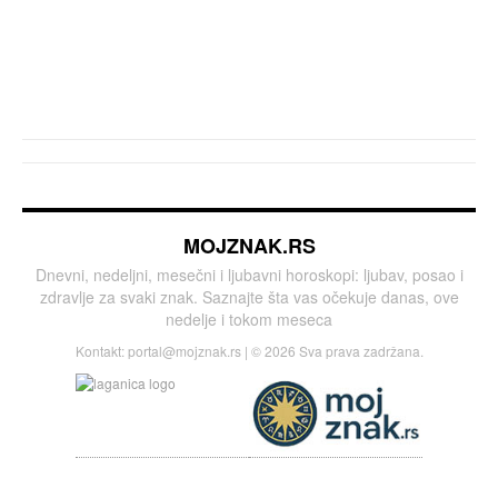
MOJZNAK.RS
Dnevni, nedeljni, mesečni i ljubavni horoskopi: ljubav, posao i
zdravlje za svaki znak. Saznajte šta vas očekuje danas, ove
nedelje i tokom meseca
Kontakt:
portal@mojznak.rs
| © 2026 Sva prava zadržana.