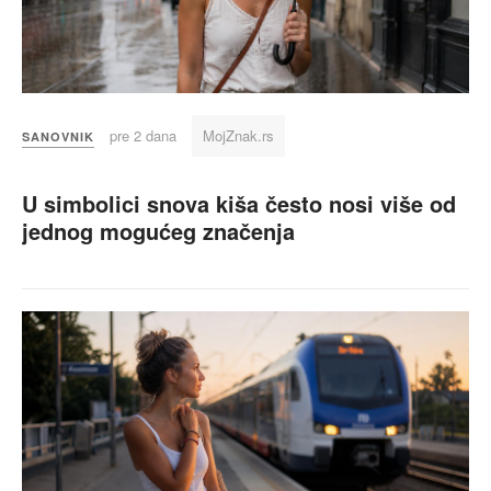
pre 2 dana
MojZnak.rs
SANOVNIK
U simbolici snova kiša često nosi više od
jednog mogućeg značenja