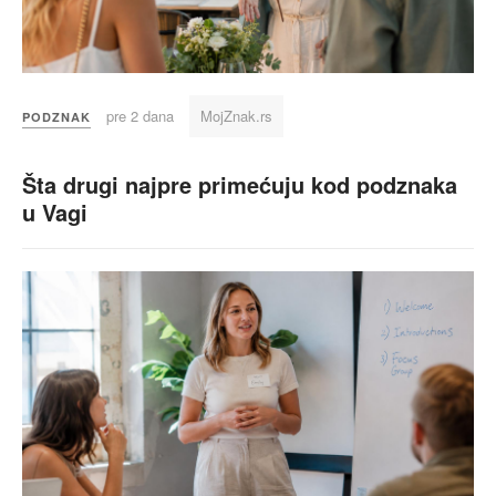
pre 2 dana
MojZnak.rs
PODZNAK
Šta drugi najpre primećuju kod podznaka
u Vagi