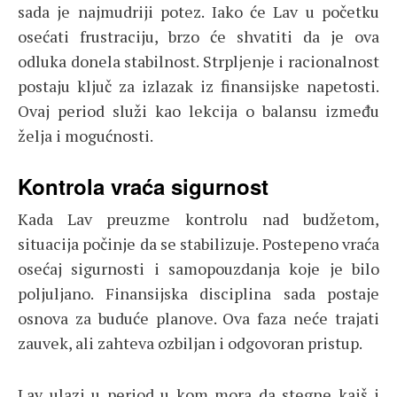
sada je najmudriji potez. Iako će Lav u početku
osećati frustraciju, brzo će shvatiti da je ova
odluka donela stabilnost. Strpljenje i racionalnost
postaju ključ za izlazak iz finansijske napetosti.
Ovaj period služi kao lekcija o balansu između
želja i mogućnosti.
Kontrola vraća sigurnost
Kada Lav preuzme kontrolu nad budžetom,
situacija počinje da se stabilizuje. Postepeno vraća
osećaj sigurnosti i samopouzdanja koje je bilo
poljuljano. Finansijska disciplina sada postaje
osnova za buduće planove. Ova faza neće trajati
zauvek, ali zahteva ozbiljan i odgovoran pristup.
Lav ulazi u period u kom mora da stegne kaiš i