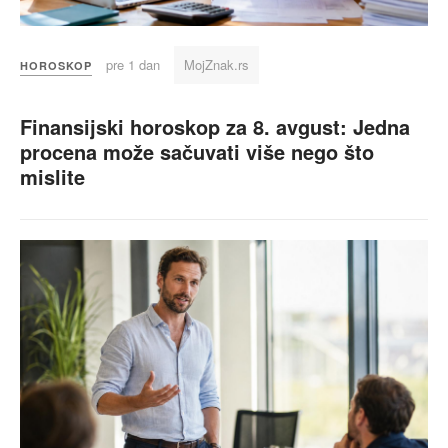
pre 1 dan
MojZnak.rs
HOROSKOP
Finansijski horoskop za 8. avgust: Jedna
procena može sačuvati više nego što
mislite