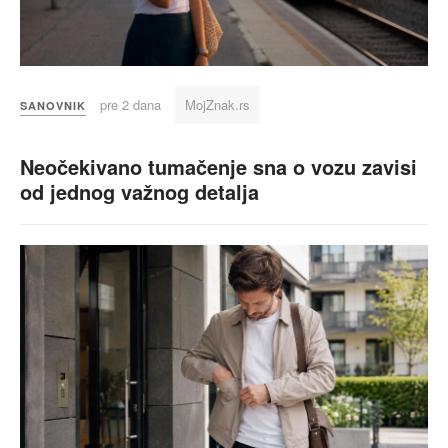
pre 2 dana
MojZnak.rs
SANOVNIK
Neočekivano tumačenje sna o vozu zavisi
od jednog važnog detalja