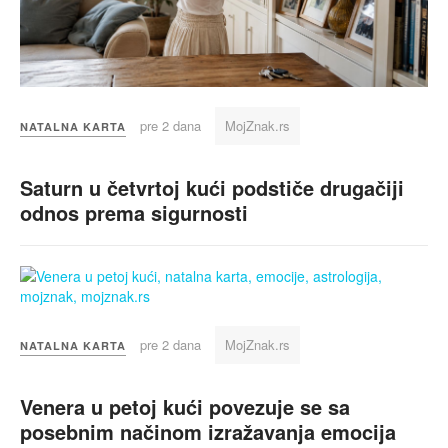
pre 2 dana
MojZnak.rs
NATALNA KARTA
Saturn u četvrtoj kući podstiče drugačiji
odnos prema sigurnosti
pre 2 dana
MojZnak.rs
NATALNA KARTA
Venera u petoj kući povezuje se sa
posebnim načinom izražavanja emocija