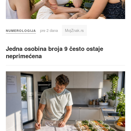
pre 2 dana
MojZnak.rs
NUMEROLOGIJA
Jedna osobina broja 9 često ostaje
neprimećena