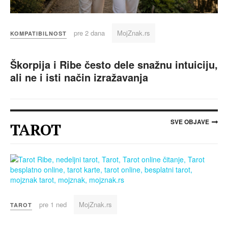
pre 2 dana
MojZnak.rs
KOMPATIBILNOST
Škorpija i Ribe često dele snažnu intuiciju,
ali ne i isti način izražavanja
SVE OBJAVE
TAROT
pre 1 ned
MojZnak.rs
TAROT