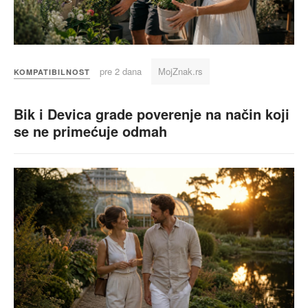
pre 2 dana
MojZnak.rs
KOMPATIBILNOST
Bik i Devica grade poverenje na način koji
se ne primećuje odmah