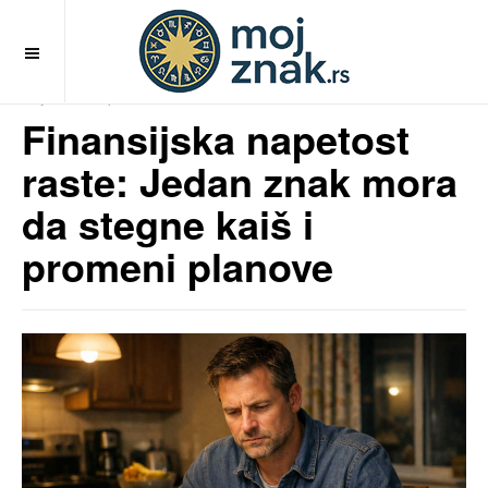
OFF CANVAS
MojZnak.rs
pre 6 meseci
Finansijska napetost
raste: Jedan znak mora
da stegne kaiš i
promeni planove