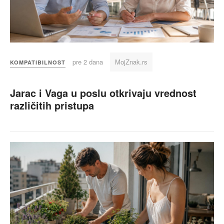
pre 2 dana
MojZnak.rs
KOMPATIBILNOST
Jarac i Vaga u poslu otkrivaju vrednost
različitih pristupa