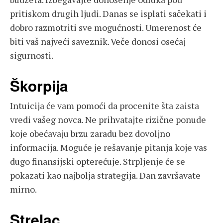
pritiskom drugih ljudi. Danas se isplati sačekati i
dobro razmotriti sve mogućnosti. Umerenost će
biti vaš najveći saveznik. Veče donosi osećaj
sigurnosti.
Škorpija
Intuicija će vam pomoći da procenite šta zaista
vredi vašeg novca. Ne prihvatajte rizične ponude
koje obećavaju brzu zaradu bez dovoljno
informacija. Moguće je rešavanje pitanja koje vas
dugo finansijski opterećuje. Strpljenje će se
pokazati kao najbolja strategija. Dan završavate
mirno.
Strelac