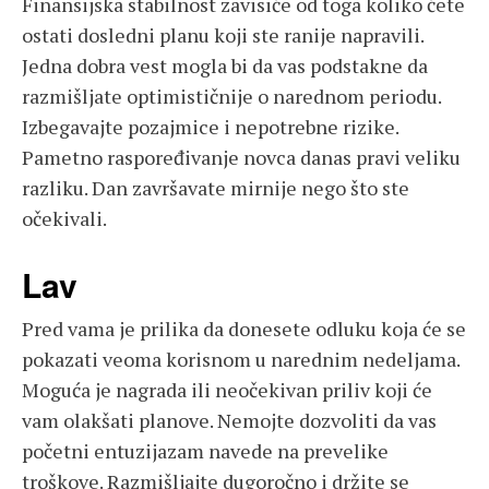
Finansijska stabilnost zavisiće od toga koliko ćete
ostati dosledni planu koji ste ranije napravili.
Jedna dobra vest mogla bi da vas podstakne da
razmišljate optimističnije o narednom periodu.
Izbegavajte pozajmice i nepotrebne rizike.
Pametno raspoređivanje novca danas pravi veliku
razliku. Dan završavate mirnije nego što ste
očekivali.
Lav
Pred vama je prilika da donesete odluku koja će se
pokazati veoma korisnom u narednim nedeljama.
Moguća je nagrada ili neočekivan priliv koji će
vam olakšati planove. Nemojte dozvoliti da vas
početni entuzijazam navede na prevelike
troškove. Razmišljajte dugoročno i držite se