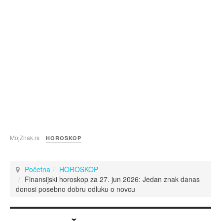
MojZnak.rs
HOROSKOP
Početna
HOROSKOP
Finansijski horoskop za 27. jun 2026: Jedan znak danas
donosi posebno dobru odluku o novcu