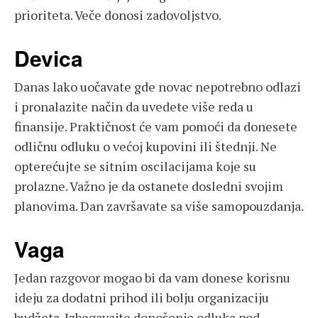
prioriteta. Veče donosi zadovoljstvo.
Devica
Danas lako uočavate gde novac nepotrebno odlazi
i pronalazite način da uvedete više reda u
finansije. Praktičnost će vam pomoći da donesete
odličnu odluku o većoj kupovini ili štednji. Ne
opterećujte se sitnim oscilacijama koje su
prolazne. Važno je da ostanete dosledni svojim
planovima. Dan završavate sa više samopouzdanja.
Vaga
Jedan razgovor mogao bi da vam donese korisnu
ideju za dodatni prihod ili bolju organizaciju
budžeta. Izbegavajte donošenje odluka pod