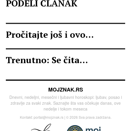
PODELI ČLANAK
Pročitajte još i ovo...
Trenutno: Se čita...
MOJZNAK.RS
Dnevni, nedeljni, mesečni i ljubavni horoskopi: ljubav, posao i
zdravlje za svaki znak. Saznajte šta vas očekuje danas, ove
nedelje i tokom meseca
Kontakt:
portal@mojznak.rs
| © 2026 Sva prava zadržana.