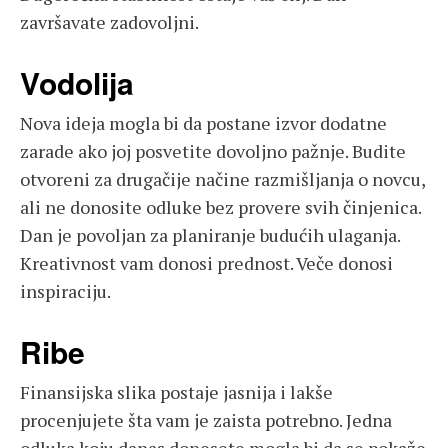
završavate zadovoljni.
Vodolija
Nova ideja mogla bi da postane izvor dodatne
zarade ako joj posvetite dovoljno pažnje. Budite
otvoreni za drugačije načine razmišljanja o novcu,
ali ne donosite odluke bez provere svih činjenica.
Dan je povoljan za planiranje budućih ulaganja.
Kreativnost vam donosi prednost. Veče donosi
inspiraciju.
Ribe
Finansijska slika postaje jasnija i lakše
procenjujete šta vam je zaista potrebno. Jedna
odluka koju danas donesete mogla bi da se pokaže