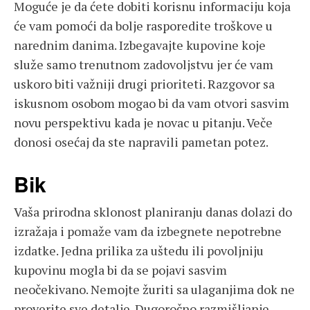
Moguće je da ćete dobiti korisnu informaciju koja
će vam pomoći da bolje rasporedite troškove u
narednim danima. Izbegavajte kupovine koje
služe samo trenutnom zadovoljstvu jer će vam
uskoro biti važniji drugi prioriteti. Razgovor sa
iskusnom osobom mogao bi da vam otvori sasvim
novu perspektivu kada je novac u pitanju. Veče
donosi osećaj da ste napravili pametan potez.
Bik
Vaša prirodna sklonost planiranju danas dolazi do
izražaja i pomaže vam da izbegnete nepotrebne
izdatke. Jedna prilika za uštedu ili povoljniju
kupovinu mogla bi da se pojavi sasvim
neočekivano. Nemojte žuriti sa ulaganjima dok ne
proverite sve detalje. Dugoročno razmišljanje