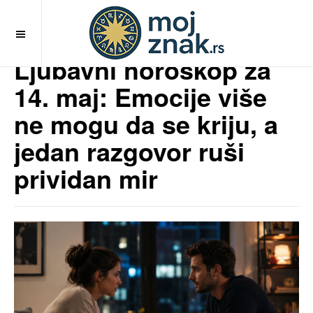
OFF CANVAS
Ljubavni horoskop za
14. maj: Emocije više
ne mogu da se kriju, a
jedan razgovor ruši
prividan mir