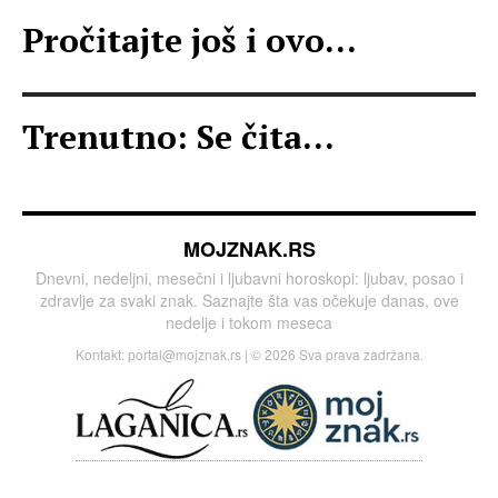
Pročitajte još i ovo...
Trenutno: Se čita...
MOJZNAK.RS
Dnevni, nedeljni, mesečni i ljubavni horoskopi: ljubav, posao i
zdravlje za svaki znak. Saznajte šta vas očekuje danas, ove
nedelje i tokom meseca
Kontakt:
portal@mojznak.rs
| © 2026 Sva prava zadržana.