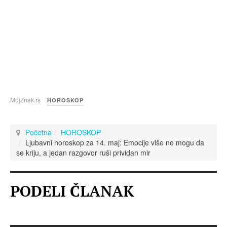
MojZnak.rs
HOROSKOP
Početna
HOROSKOP
Ljubavni horoskop za 14. maj: Emocije više ne mogu da
se kriju, a jedan razgovor ruši prividan mir
PODELI ČLANAK