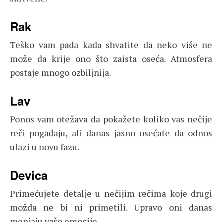
Rak
Teško vam pada kada shvatite da neko više ne
može da krije ono što zaista oseća. Atmosfera
postaje mnogo ozbiljnija.
Lav
Ponos vam otežava da pokažete koliko vas nečije
reči pogađaju, ali danas jasno osećate da odnos
ulazi u novu fazu.
Devica
Primećujete detalje u nečijim rečima koje drugi
možda ne bi ni primetili. Upravo oni danas
menjaju vaše emocije.