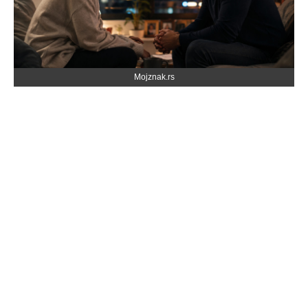
Mojznak.rs