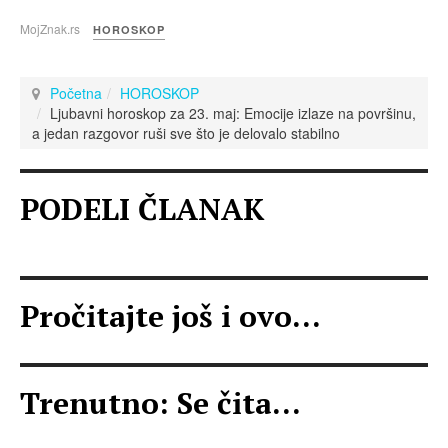
MojZnak.rs
HOROSKOP
Početna
HOROSKOP
Ljubavni horoskop za 23. maj: Emocije izlaze na površinu,
a jedan razgovor ruši sve što je delovalo stabilno
PODELI ČLANAK
Pročitajte još i ovo...
Trenutno: Se čita...