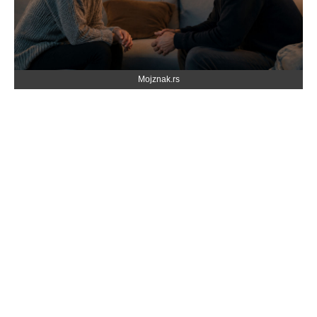
Mojznak.rs