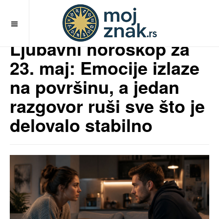
OFF CANVAS
Ljubavni horoskop za
23. maj: Emocije izlaze
na površinu, a jedan
razgovor ruši sve što je
delovalo stabilno