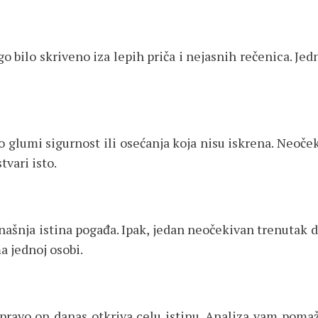
o bilo skriveno iza lepih priča i nejasnih rečenica. Jed
glumi sigurnost ili osećanja koja nisu iskrena. Neoče
tvari isto.
ašnja istina pogađa. Ipak, jedan neočekivan trenutak d
a jednoj osobi.
pravo on danas otkriva celu istinu. Analiza vam pomaž