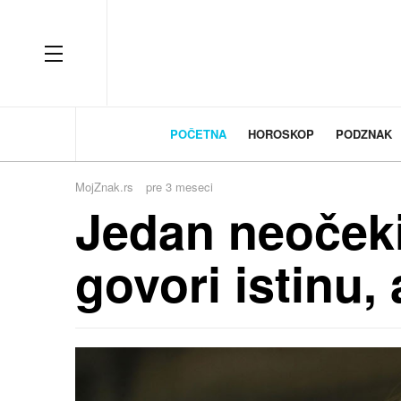
OFF CANVAS
POČETNA
HOROSKOP
PODZNAK
MojZnak.rs
pre 3 meseci
Jedan neočeki
govori istinu,