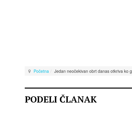
Početna
Jedan neočekivan obrt danas otkriva ko go
PODELI ČLANAK