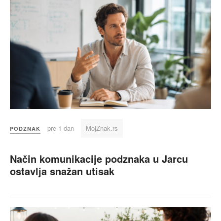
pre 1 dan
MojZnak.rs
PODZNAK
Način komunikacije podznaka u Jarcu
ostavlja snažan utisak