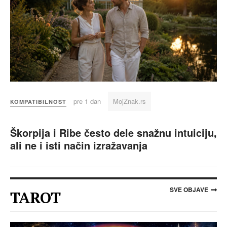
pre 1 dan
MojZnak.rs
KOMPATIBILNOST
Škorpija i Ribe često dele snažnu intuiciju,
ali ne i isti način izražavanja
SVE OBJAVE
TAROT