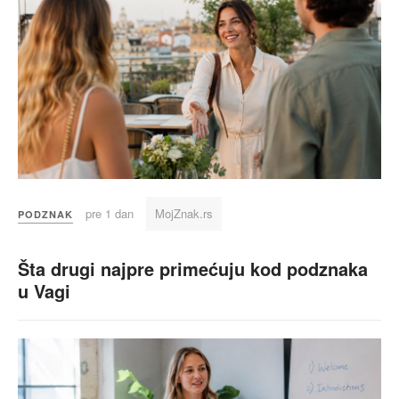
pre 1 dan
MojZnak.rs
PODZNAK
Šta drugi najpre primećuju kod podznaka
u Vagi