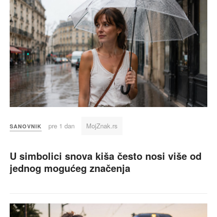
pre 1 dan
MojZnak.rs
SANOVNIK
U simbolici snova kiša često nosi više od
jednog mogućeg značenja