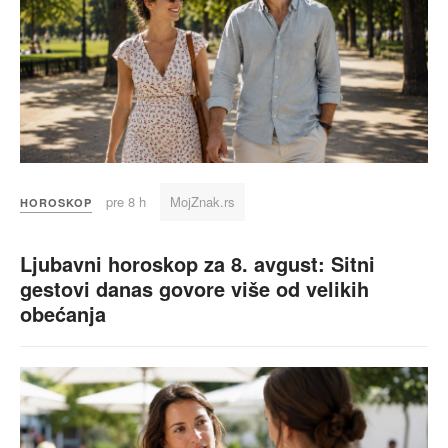
pre 8 h
MojZnak.rs
HOROSKOP
Ljubavni horoskop za 8. avgust: Sitni
gestovi danas govore više od velikih
obećanja