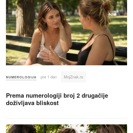
pre 1 dan
MojZnak.rs
NUMEROLOGIJA
Prema numerologiji broj 2 drugačije
doživljava bliskost