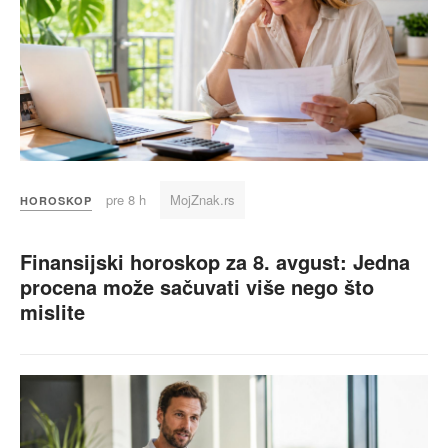
pre 8 h
MojZnak.rs
HOROSKOP
Finansijski horoskop za 8. avgust: Jedna
procena može sačuvati više nego što
mislite