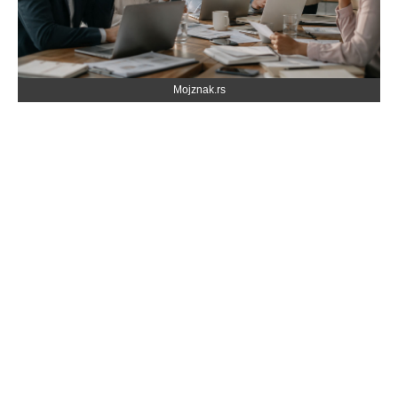
Mojznak.rs