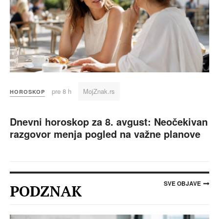
pre 8 h
MojZnak.rs
HOROSKOP
Dnevni horoskop za 8. avgust: Neočekivan
razgovor menja pogled na važne planove
SVE OBJAVE
PODZNAK