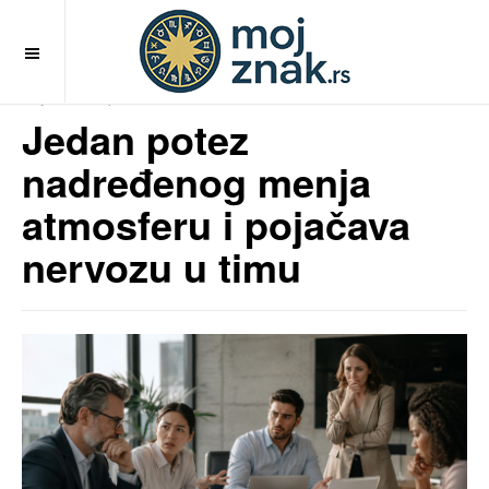
OFF CANVAS
MojZnak.rs
pre 2 meseci
Jedan potez
nadređenog menja
atmosferu i pojačava
nervozu u timu