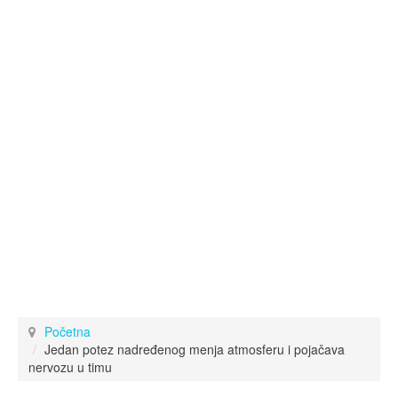
Početna
Jedan potez nadređenog menja atmosferu i pojačava
nervozu u timu