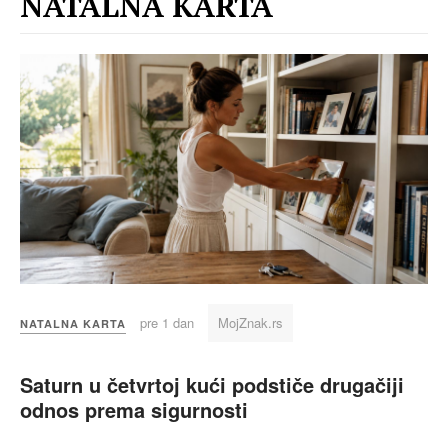
NATALNA KARTA
pre 1 dan
MojZnak.rs
NATALNA KARTA
Saturn u četvrtoj kući podstiče drugačiji
odnos prema sigurnosti