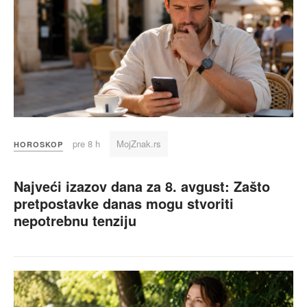
pre 8 h
MojZnak.rs
HOROSKOP
Najveći izazov dana za 8. avgust: Zašto
pretpostavke danas mogu stvoriti
nepotrebnu tenziju