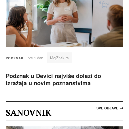
pre 1 dan
MojZnak.rs
PODZNAK
Podznak u Devici najviše dolazi do
izražaja u novim poznanstvima
SVE OBJAVE
SANOVNIK