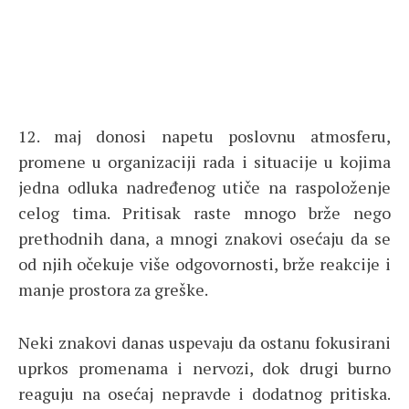
12. maj donosi napetu poslovnu atmosferu,
promene u organizaciji rada i situacije u kojima
jedna odluka nadređenog utiče na raspoloženje
celog tima. Pritisak raste mnogo brže nego
prethodnih dana, a mnogi znakovi osećaju da se
od njih očekuje više odgovornosti, brže reakcije i
manje prostora za greške.
Neki znakovi danas uspevaju da ostanu fokusirani
uprkos promenama i nervozi, dok drugi burno
reaguju na osećaj nepravde i dodatnog pritiska.