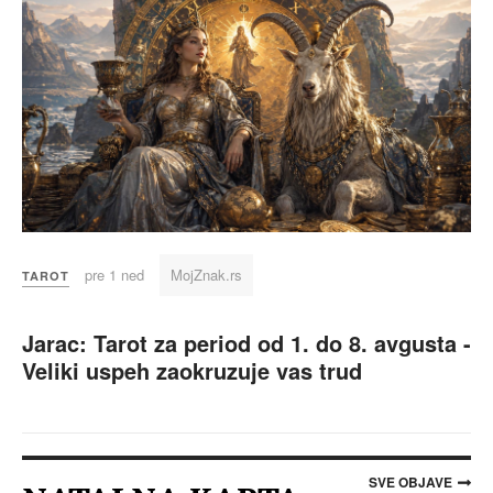
pre 1 ned
MojZnak.rs
TAROT
Jarac: Tarot za period od 1. do 8. avgusta -
Veliki uspeh zaokruzuje vas trud
SVE OBJAVE