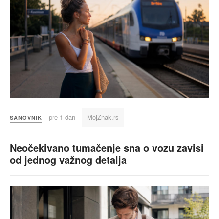
pre 1 dan
MojZnak.rs
SANOVNIK
Neočekivano tumačenje sna o vozu zavisi
od jednog važnog detalja