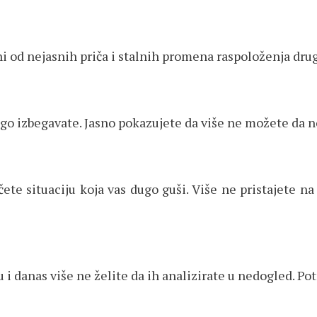
 od nejasnih priča i stalnih promena raspoloženja druge
go izbegavate. Jasno pokazujete da više ne možete da no
e situaciju koja vas dugo guši. Više ne pristajete n
 i danas više ne želite da ih analizirate u nedogled. Pot