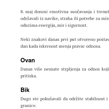
8. maj donosi emotivna suočavanja i trenu
održavali iz navike, straha ili potrebe za m
oduzima energiju, mir i sigurnost.
Neki znakovi danas prvi put otvoreno postavl
dan kada iskrenost menja pravac odnosa.
Ovan
Danas više nemate strpljenja za odnos koji 
pritiska.
Bik
Dugo ste pokušavali da održite stabilnost i
granice.