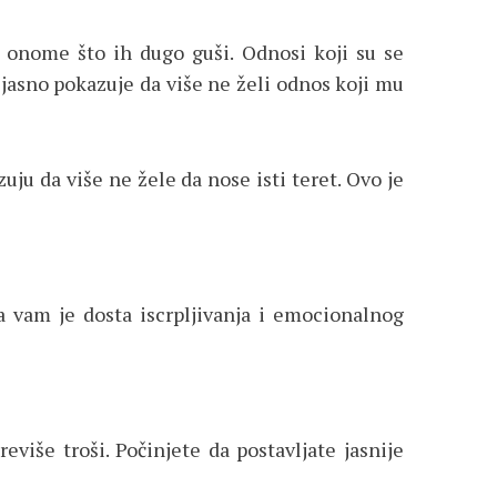
 onome što ih dugo guši. Odnosi koji su se
 jasno pokazuje da više ne želi odnos koji mu
ju da više ne žele da nose isti teret. Ovo je
da vam je dosta iscrpljivanja i emocionalnog
više troši. Počinjete da postavljate jasnije