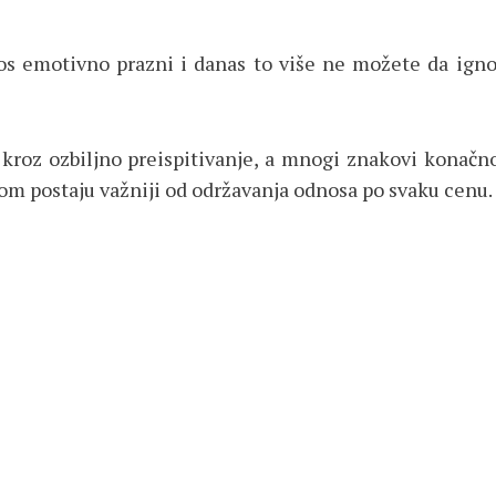
os emotivno prazni i danas to više ne možete da igno
roz ozbiljno preispitivanje, a mnogi znakovi konačno 
irom postaju važniji od održavanja odnosa po svaku cenu.