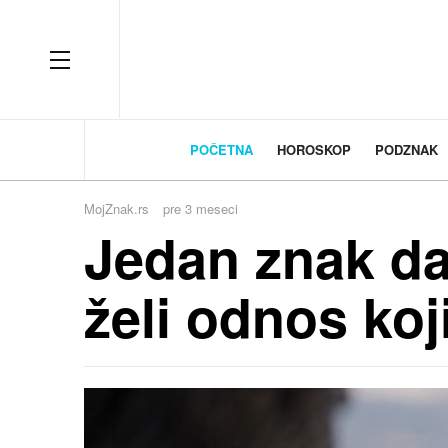
OFF CANVAS
POČETNA
HOROSKOP
PODZNAK
MojZnak.rs
pre 3 meseci
Jedan znak da
želi odnos koji