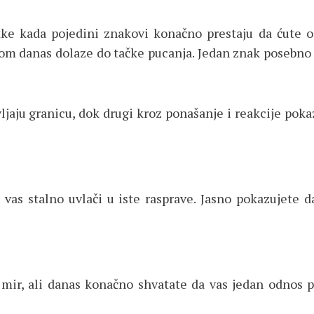
tke kada pojedini znakovi konačno prestaju da ćute o
irom danas dolaze do tačke pucanja. Jedan znak posebno
jaju granicu, dok drugi kroz ponašanje i reakcije pokazu
vas stalno uvlači u iste rasprave. Jasno pokazujete 
 mir, ali danas konačno shvatate da vas jedan odnos pre