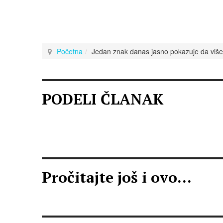
Početna
Jedan znak danas jasno pokazuje da više n
PODELI ČLANAK
Pročitajte još i ovo...