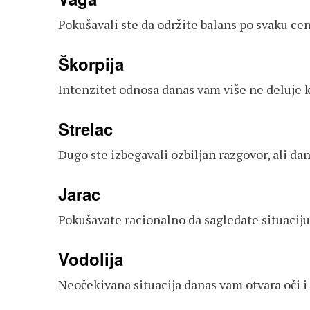
Pokušavali ste da održite balans po svaku cen
Škorpija
Intenzitet odnosa danas vam više ne deluje k
Strelac
Dugo ste izbegavali ozbiljan razgovor, ali dan
Jarac
Pokušavate racionalno da sagledate situaciju 
Vodolija
Neočekivana situacija danas vam otvara oči i 