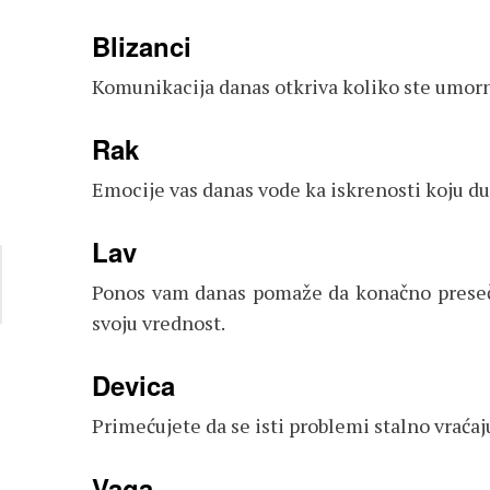
Blizanci
Komunikacija danas otkriva koliko ste umorni
Rak
Emocije vas danas vode ka iskrenosti koju du
Lav
Ponos vam danas pomaže da konačno presečet
svoju vrednost.
Devica
Primećujete da se isti problemi stalno vraćaju
Vaga