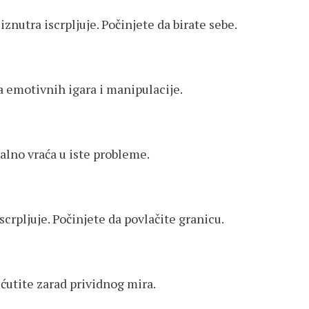
znutra iscrpljuje. Počinjete da birate sebe.
a emotivnih igara i manipulacije.
talno vraća u iste probleme.
crpljuje. Počinjete da povlačite granicu.
 ćutite zarad prividnog mira.