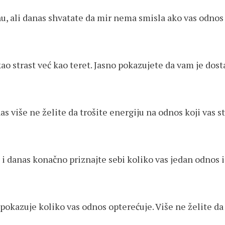
u, ali danas shvatate da mir nema smisla ako vas odnos i
ao strast već kao teret. Jasno pokazujete da vam je dost
as više ne želite da trošite energiju na odnos koji vas s
i danas konačno priznajte sebi koliko vas jedan odnos is
pokazuje koliko vas odnos opterećuje. Više ne želite da