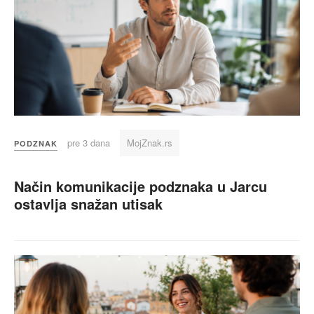
pre 3 dana
MojZnak.rs
PODZNAK
Način komunikacije podznaka u Jarcu
ostavlja snažan utisak