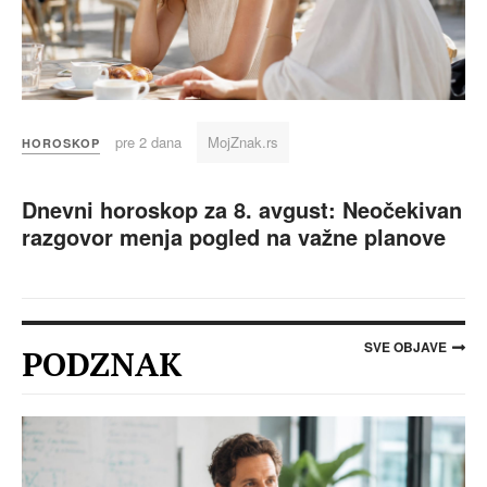
pre 2 dana
MojZnak.rs
HOROSKOP
Dnevni horoskop za 8. avgust: Neočekivan
razgovor menja pogled na važne planove
SVE OBJAVE
PODZNAK