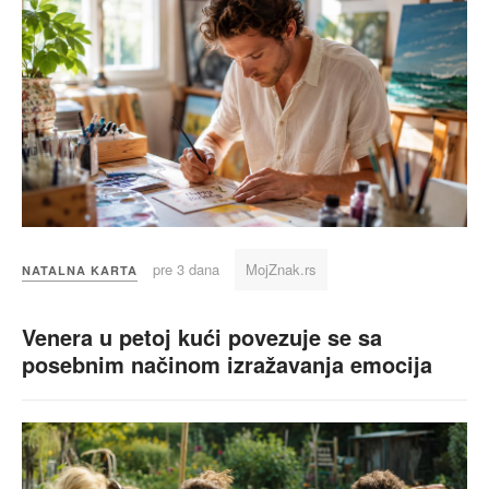
pre 3 dana
MojZnak.rs
NATALNA KARTA
Venera u petoj kući povezuje se sa
posebnim načinom izražavanja emocija