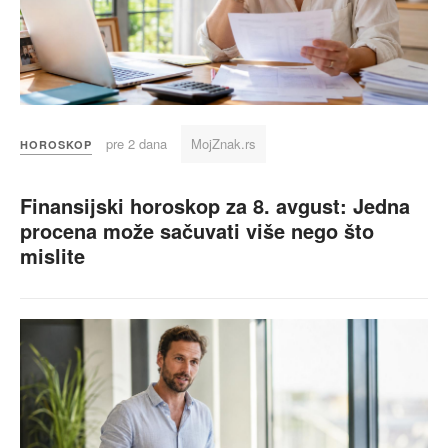
pre 2 dana
MojZnak.rs
HOROSKOP
Finansijski horoskop za 8. avgust: Jedna
procena može sačuvati više nego što
mislite