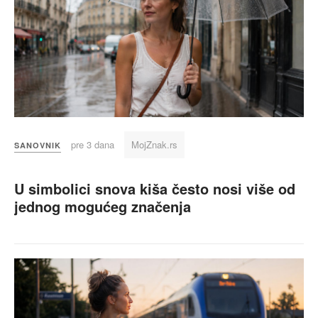
pre 3 dana
MojZnak.rs
SANOVNIK
U simbolici snova kiša često nosi više od
jednog mogućeg značenja