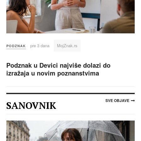
pre 3 dana
MojZnak.rs
PODZNAK
Podznak u Devici najviše dolazi do
izražaja u novim poznanstvima
SVE OBJAVE
SANOVNIK