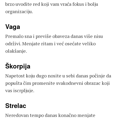
brzo uvodite red koji vam vraća fokus i bolju
organizaciju.
Vaga
Premalo sna i previše obaveza danas više nisu
održivi. Menjate ritam i već osećate veliko
olakšanje.
Škorpija
Napetost koju dugo nosite u sebi danas počinje da
popušta čim promenite svakodnevni obrazac koji
vas iscrpljuje.
Strelac
Neredovan tempo danas konačno menjate