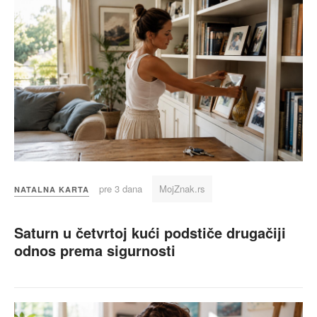
pre 3 dana
MojZnak.rs
NATALNA KARTA
Saturn u četvrtoj kući podstiče drugačiji
odnos prema sigurnosti