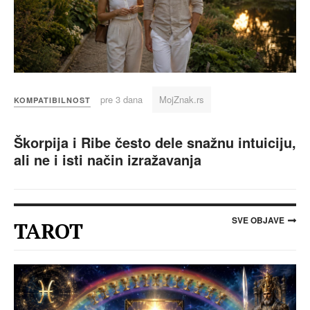
pre 3 dana
MojZnak.rs
KOMPATIBILNOST
Škorpija i Ribe često dele snažnu intuiciju,
ali ne i isti način izražavanja
SVE OBJAVE
TAROT