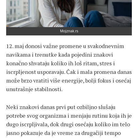
Mojznak.rs
12. maj donosi važne promene u svakodnevnim
navikama i trenutke kada pojedini znakovi
konačno shvataju koliko ih loš ritam, stres i
iscrpljenost usporavaju. Čak i mala promena danas
može brzo vratiti više energije, bolji fokus i osećaj
unutrašnje stabilnosti.
Neki znakovi danas prvi put ozbiljno slušaju
potrebe svog organizma i menjaju rutinu koja ih je
dugo iscrpljivala, dok drugi osećaju koliko im telo
jasno pokazuje da je vreme za drugačiji tempo