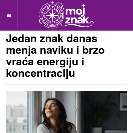
OFF CANVAS
MojZnak.rs
pre 3 meseci
Jedan znak danas
menja naviku i brzo
vraća energiju i
koncentraciju