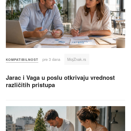
pre 3 dana
MojZnak.rs
KOMPATIBILNOST
Jarac i Vaga u poslu otkrivaju vrednost
različitih pristupa