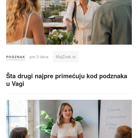
pre 3 dana
MojZnak.rs
PODZNAK
Šta drugi najpre primećuju kod podznaka
u Vagi