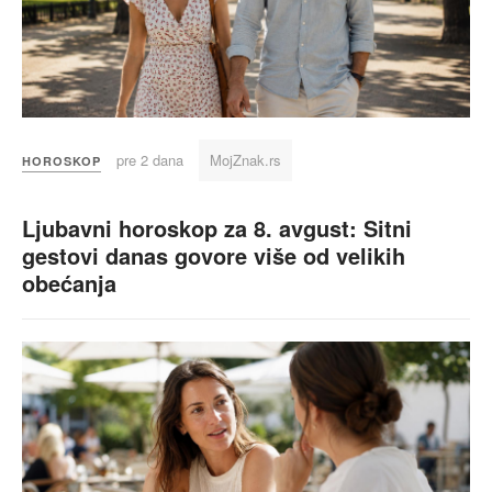
pre 2 dana
MojZnak.rs
HOROSKOP
Ljubavni horoskop za 8. avgust: Sitni
gestovi danas govore više od velikih
obećanja