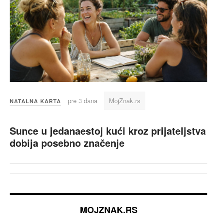
pre 3 dana
MojZnak.rs
NATALNA KARTA
Sunce u jedanaestoj kući kroz prijateljstva
dobija posebno značenje
MOJZNAK.RS