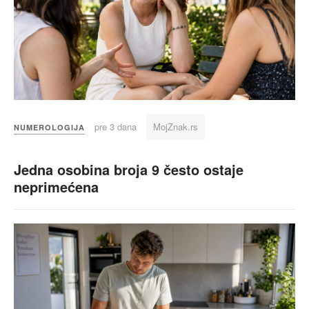
pre 3 dana
MojZnak.rs
NUMEROLOGIJA
Jedna osobina broja 9 često ostaje
neprimećena