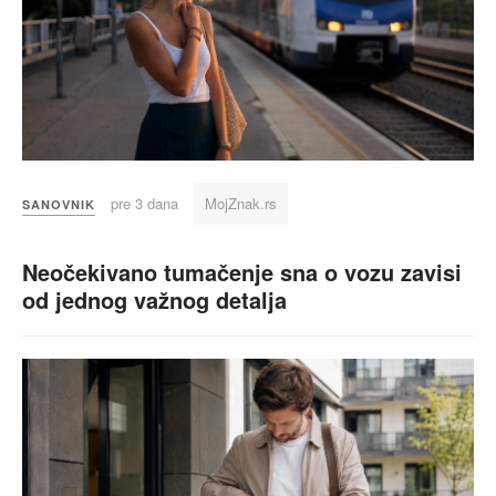
pre 3 dana
MojZnak.rs
SANOVNIK
Neočekivano tumačenje sna o vozu zavisi
od jednog važnog detalja