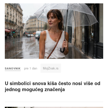
pre 1 dan
MojZnak.rs
SANOVNIK
U simbolici snova kiša često nosi više od
jednog mogućeg značenja