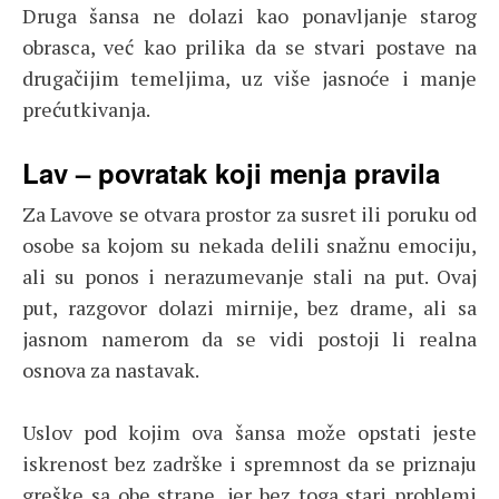
Druga šansa ne dolazi kao ponavljanje starog
obrasca, već kao prilika da se stvari postave na
drugačijim temeljima, uz više jasnoće i manje
prećutkivanja.
Lav – povratak koji menja pravila
Za Lavove se otvara prostor za susret ili poruku od
osobe sa kojom su nekada delili snažnu emociju,
ali su ponos i nerazumevanje stali na put. Ovaj
put, razgovor dolazi mirnije, bez drame, ali sa
jasnom namerom da se vidi postoji li realna
osnova za nastavak.
Uslov pod kojim ova šansa može opstati jeste
iskrenost bez zadrške i spremnost da se priznaju
greške sa obe strane, jer bez toga stari problemi