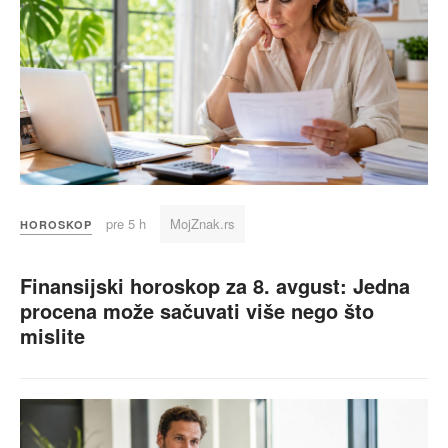
pre 5 h
MojZnak.rs
HOROSKOP
Finansijski horoskop za 8. avgust: Jedna
procena može sačuvati više nego što
mislite