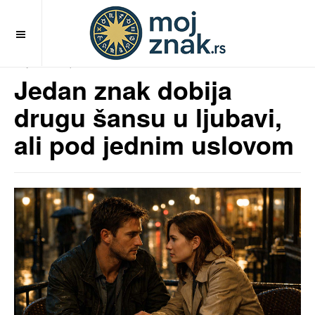
OFF CANVAS
MojZnak.rs
pre 5 meseci
Jedan znak dobija
drugu šansu u ljubavi,
ali pod jednim uslovom