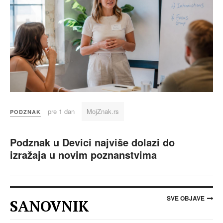
pre 1 dan
MojZnak.rs
PODZNAK
Podznak u Devici najviše dolazi do
izražaja u novim poznanstvima
SVE OBJAVE
SANOVNIK