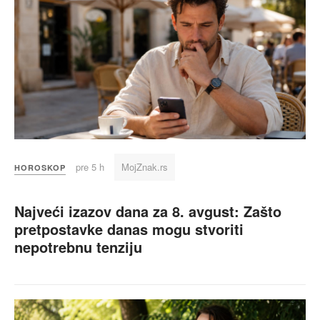
pre 5 h
MojZnak.rs
HOROSKOP
Najveći izazov dana za 8. avgust: Zašto
pretpostavke danas mogu stvoriti
nepotrebnu tenziju