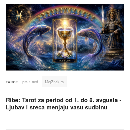
pre 1 ned
MojZnak.rs
TAROT
Ribe: Tarot za period od 1. do 8. avgusta -
Ljubav i sreca menjaju vasu sudbinu