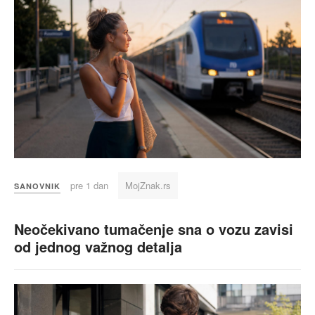
pre 1 dan
MojZnak.rs
SANOVNIK
Neočekivano tumačenje sna o vozu zavisi
od jednog važnog detalja