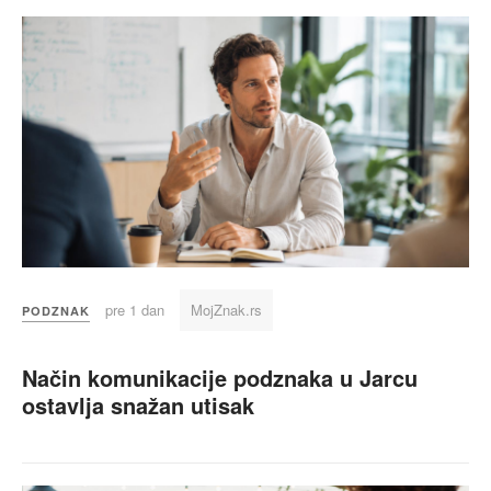
pre 1 dan
MojZnak.rs
PODZNAK
Način komunikacije podznaka u Jarcu
ostavlja snažan utisak