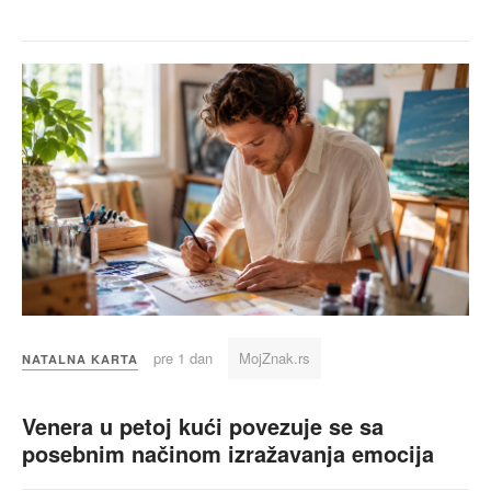
pre 1 dan
MojZnak.rs
NATALNA KARTA
Venera u petoj kući povezuje se sa
posebnim načinom izražavanja emocija