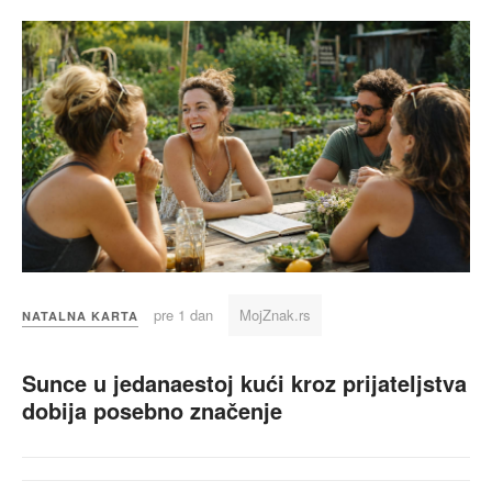
pre 1 dan
MojZnak.rs
NATALNA KARTA
Sunce u jedanaestoj kući kroz prijateljstva
dobija posebno značenje