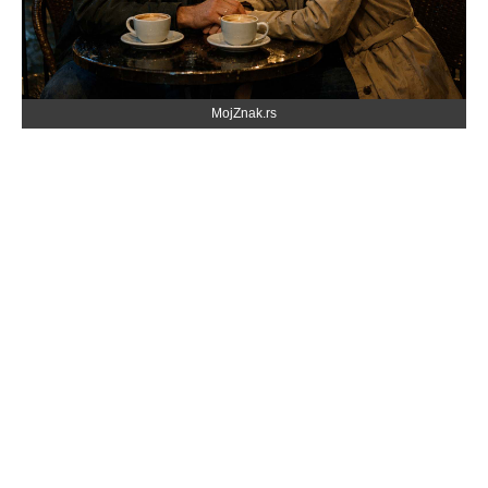
MojZnak.rs