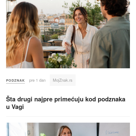
pre 1 dan
MojZnak.rs
PODZNAK
Šta drugi najpre primećuju kod podznaka
u Vagi