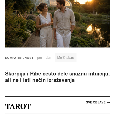
pre 1 dan
MojZnak.rs
KOMPATIBILNOST
Škorpija i Ribe često dele snažnu intuiciju,
ali ne i isti način izražavanja
SVE OBJAVE
TAROT