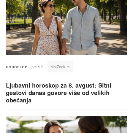
pre 5 h
MojZnak.rs
HOROSKOP
Ljubavni horoskop za 8. avgust: Sitni
gestovi danas govore više od velikih
obećanja