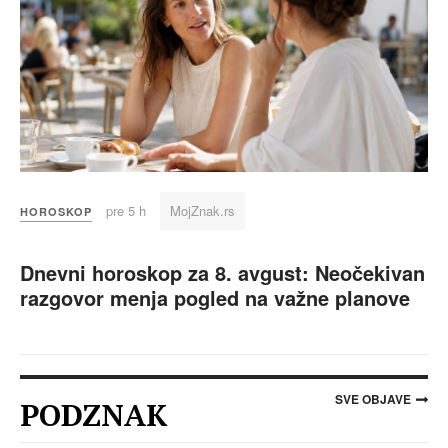
pre 5 h
MojZnak.rs
HOROSKOP
Dnevni horoskop za 8. avgust: Neočekivan
razgovor menja pogled na važne planove
SVE OBJAVE
PODZNAK