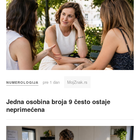
pre 1 dan
MojZnak.rs
NUMEROLOGIJA
Jedna osobina broja 9 često ostaje
neprimećena