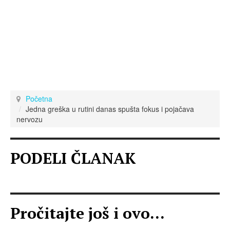
Početna
Jedna greška u rutini danas spušta fokus i pojačava
nervozu
PODELI ČLANAK
Pročitajte još i ovo...