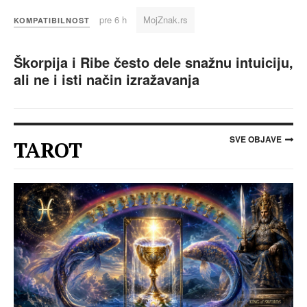
pre 6 h
MojZnak.rs
KOMPATIBILNOST
Škorpija i Ribe često dele snažnu intuiciju,
ali ne i isti način izražavanja
SVE OBJAVE
TAROT