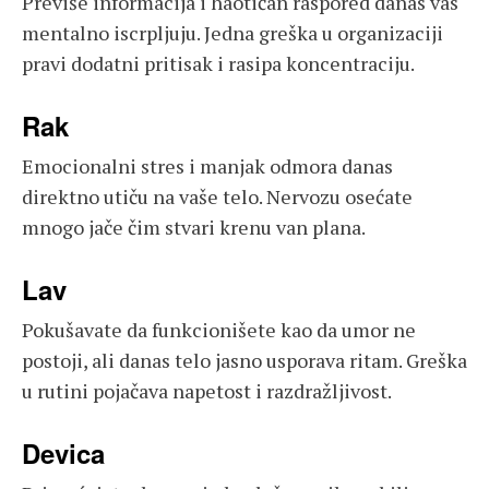
Previše informacija i haotičan raspored danas vas
mentalno iscrpljuju. Jedna greška u organizaciji
pravi dodatni pritisak i rasipa koncentraciju.
Rak
Emocionalni stres i manjak odmora danas
direktno utiču na vaše telo. Nervozu osećate
mnogo jače čim stvari krenu van plana.
Lav
Pokušavate da funkcionišete kao da umor ne
postoji, ali danas telo jasno usporava ritam. Greška
u rutini pojačava napetost i razdražljivost.
Devica