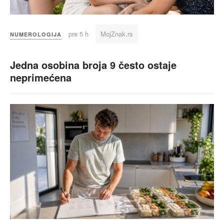
pre 5 h
MojZnak.rs
NUMEROLOGIJA
Jedna osobina broja 9 često ostaje
neprimećena