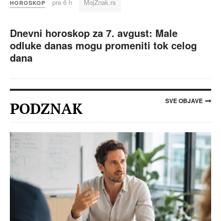
pre 6 h
MojZnak.rs
HOROSKOP
Dnevni horoskop za 7. avgust: Male
odluke danas mogu promeniti tok celog
dana
SVE OBJAVE
PODZNAK