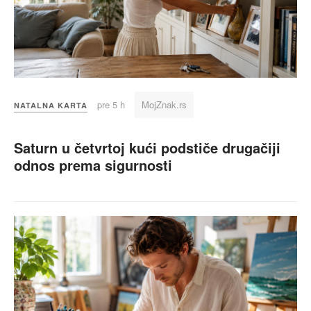
pre 5 h
MojZnak.rs
NATALNA KARTA
Saturn u četvrtoj kući podstiče drugačiji
odnos prema sigurnosti