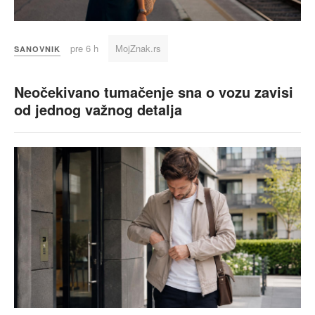
pre 6 h
MojZnak.rs
SANOVNIK
Neočekivano tumačenje sna o vozu zavisi
od jednog važnog detalja