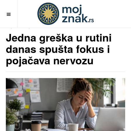
OFF CANVAS
MojZnak.rs
pre 3 meseci
Jedna greška u rutini
danas spušta fokus i
pojačava nervozu