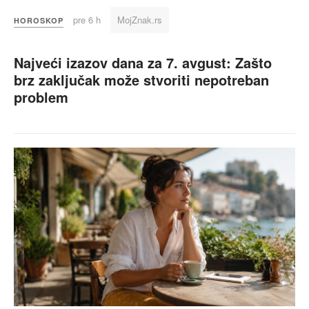
pre 6 h
MojZnak.rs
HOROSKOP
Najveći izazov dana za 7. avgust: Zašto
brz zaključak može stvoriti nepotreban
problem