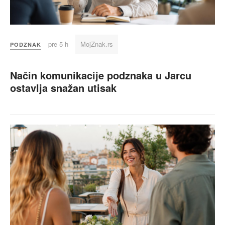
pre 5 h
MojZnak.rs
PODZNAK
Način komunikacije podznaka u Jarcu
ostavlja snažan utisak