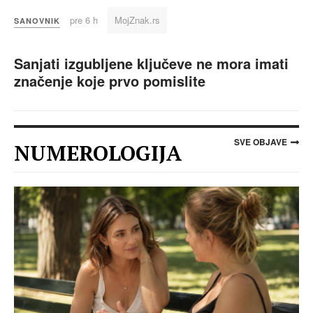
pre 6 h
MojZnak.rs
SANOVNIK
Sanjati izgubljene ključeve ne mora imati
značenje koje prvo pomislite
SVE OBJAVE
NUMEROLOGIJA