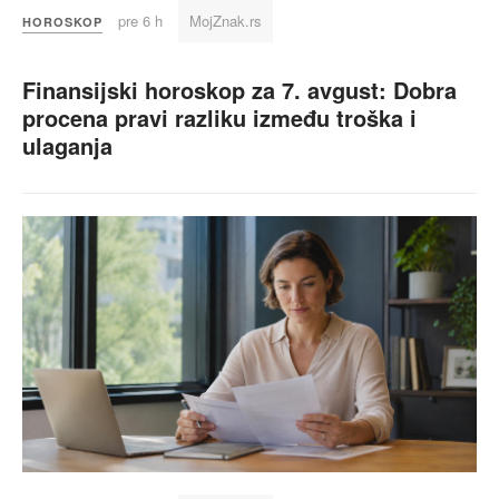
pre 6 h
MojZnak.rs
HOROSKOP
Finansijski horoskop za 7. avgust: Dobra
procena pravi razliku između troška i
ulaganja