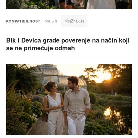
pre 5 h
MojZnak.rs
KOMPATIBILNOST
Bik i Devica grade poverenje na način koji
se ne primećuje odmah