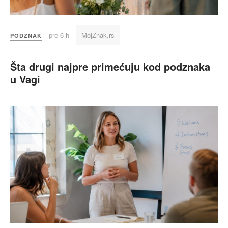
pre 6 h
MojZnak.rs
PODZNAK
Šta drugi najpre primećuju kod podznaka
u Vagi