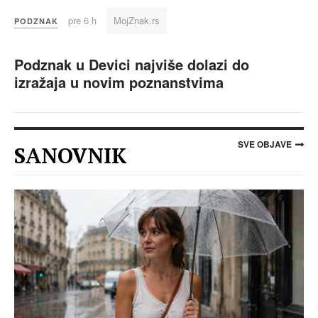
pre 6 h
MojZnak.rs
PODZNAK
Podznak u Devici najviše dolazi do
izražaja u novim poznanstvima
SVE OBJAVE
SANOVNIK