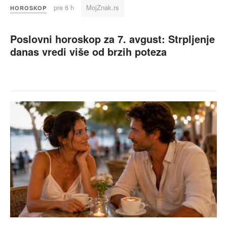
pre 6 h
MojZnak.rs
HOROSKOP
Poslovni horoskop za 7. avgust: Strpljenje
danas vredi više od brzih poteza