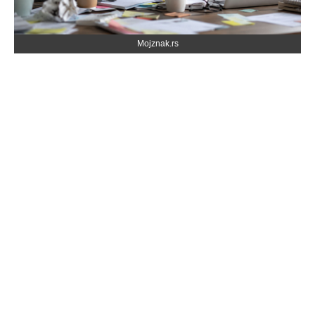
Mojznak.rs