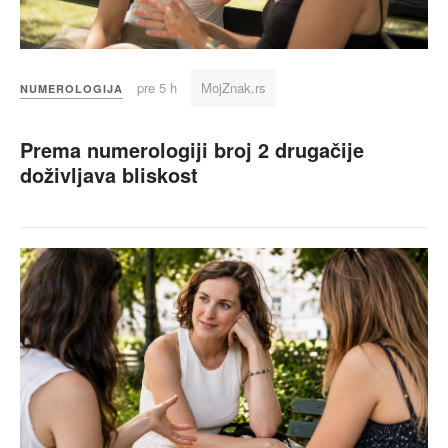
pre 5 h
MojZnak.rs
NUMEROLOGIJA
Prema numerologiji broj 2 drugačije
doživljava bliskost