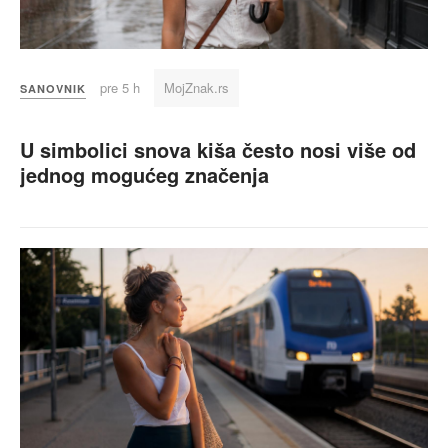
pre 5 h
MojZnak.rs
SANOVNIK
U simbolici snova kiša često nosi više od
jednog mogućeg značenja