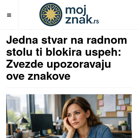
OFF CANVAS
MojZnak.rs
pre 6 meseci
Jedna stvar na radnom
stolu ti blokira uspeh:
Zvezde upozoravaju
ove znakove