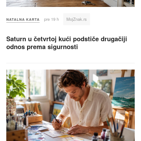
pre 19 h
MojZnak.rs
NATALNA KARTA
Saturn u četvrtoj kući podstiče drugačiji
odnos prema sigurnosti