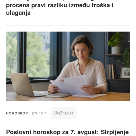
procena pravi razliku između troška i
ulaganja
pre 19 h
MojZnak.rs
HOROSKOP
Poslovni horoskop za 7. avgust: Strpljenje