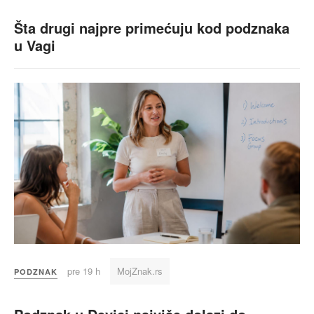
Šta drugi najpre primećuju kod podznaka
u Vagi
pre 19 h
MojZnak.rs
PODZNAK