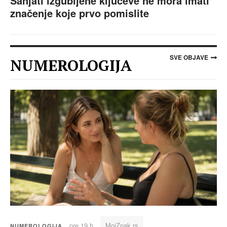
Sanjati izgubljene ključeve ne mora imati
značenje koje prvo pomislite
SVE OBJAVE
NUMEROLOGIJA
pre 19 h
MojZnak.rs
NUMEROLOGIJA