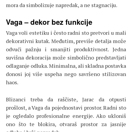
mora da simbolizuje napredak, a ne stagnaciju.
Vaga – dekor bez funkcije
Vaga voli estetiku i često radni sto pretvori u mali
dekorativni kutak. Međutim, previše detalja može
odvući pažnju i smanjiti produktivnost. Jedna
suvišna dekoracija može simbolično predstavljati
odlaganje odluka. Minimalna, ali skladna postavka
donosi joj više uspeha nego savršeno stilizovan
haos.
Blizanci treba da raščiste, Jarac da otpusti
prošlost, a Vaga da pojednostavi prostor. Radni sto
je ogledalo profesionalne energije. Ako ukloniš
ono što te blokira, otvaraš prostor za jasnije