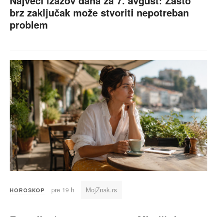
Najveći izazov dana za 7. avgust: Zašto
brz zaključak može stvoriti nepotreban
problem
pre 19 h
MojZnak.rs
HOROSKOP