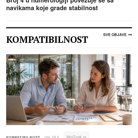
navikama koje grade stabilnost
SVE OBJAVE
KOMPATIBILNOST
pre 19 h
MojZnak.rs
KOMPATIBILNOST