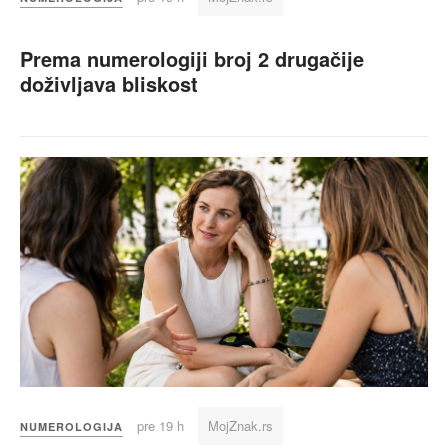
Prema numerologiji broj 2 drugačije
doživljava bliskost
pre 19 h
MojZnak.rs
NUMEROLOGIJA