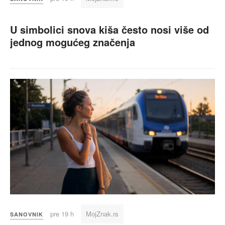
U simbolici snova kiša često nosi više od
jednog mogućeg značenja
pre 19 h
MojZnak.rs
SANOVNIK