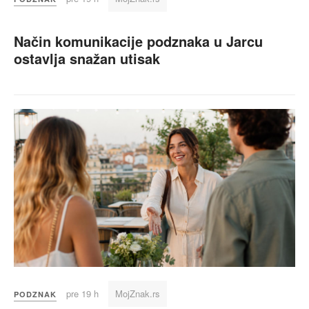
Način komunikacije podznaka u Jarcu
ostavlja snažan utisak
pre 19 h
MojZnak.rs
PODZNAK