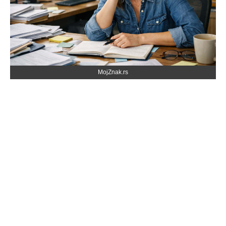
MojZnak.rs