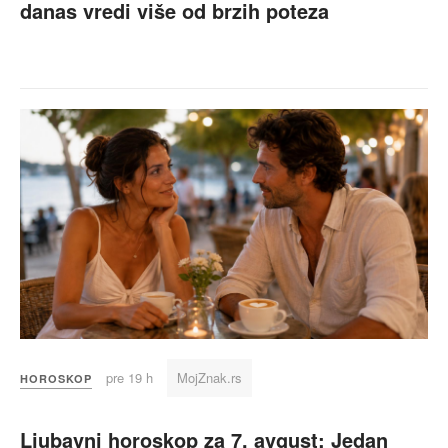
danas vredi više od brzih poteza
pre 19 h
MojZnak.rs
HOROSKOP
Ljubavni horoskop za 7. avgust: Jedan