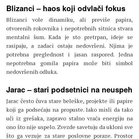
Blizanci – haos koji odvlači fokus
Blizanci vole dinamiku, ali previše papira,
otvorenih rokovnika i nepotrebnih sitnica stvara
mentalni šum. Kada je sto pretrpan, ideje se
rasipaju, a zadaci ostaju nedovršeni. Njima je
potrebna preglednost i jasan raspored. Jedna
nepotrebna gomila papira može biti simbol
nedovršenih odluka.
Jarac – stari podsetnici na neuspeh
Jarac često čuva stare beleške, projekte ili papire
koji ga podsećaju na propuste. Iako misli da tako
uči iz grešaka, zapravo stalno vraća energiju na
ono što nije uspelo. Zvezde savetuju da ukloni sve
što ga vezuje za stare poslovne poraze. Prostor