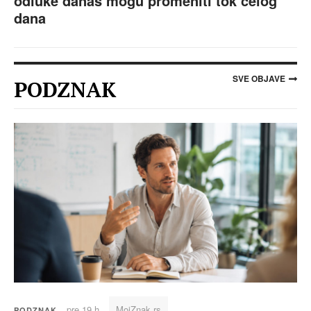
odluke danas mogu promeniti tok celog
dana
SVE OBJAVE
PODZNAK
pre 19 h
MojZnak.rs
PODZNAK