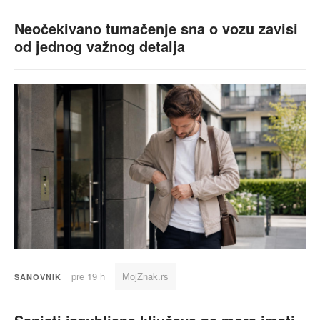
Neočekivano tumačenje sna o vozu zavisi
od jednog važnog detalja
pre 19 h
MojZnak.rs
SANOVNIK