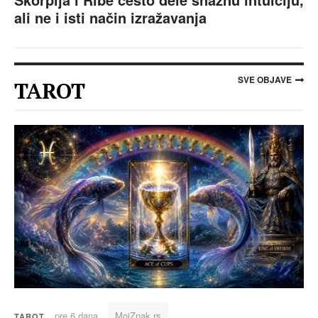
ali ne i isti način izražavanja
SVE OBJAVE
TAROT
pre 6 dana
MojZnak.rs
TAROT