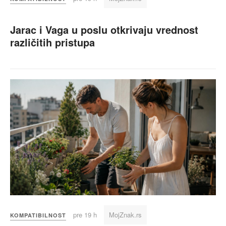
Jarac i Vaga u poslu otkrivaju vrednost
različitih pristupa
pre 19 h
MojZnak.rs
KOMPATIBILNOST