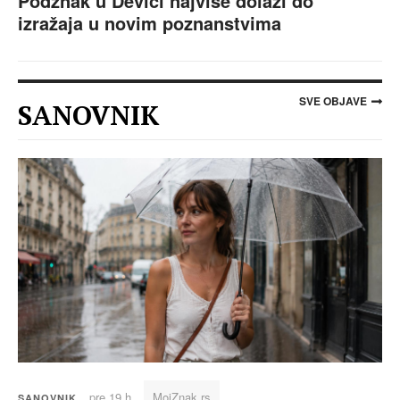
Podznak u Devici najviše dolazi do
izražaja u novim poznanstvima
SVE OBJAVE
SANOVNIK
pre 19 h
MojZnak.rs
SANOVNIK