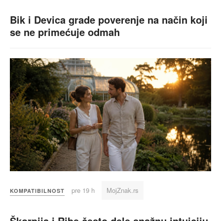
Bik i Devica grade poverenje na način koji
se ne primećuje odmah
pre 19 h
MojZnak.rs
KOMPATIBILNOST
Škorpija i Ribe često dele snažnu intuiciju,