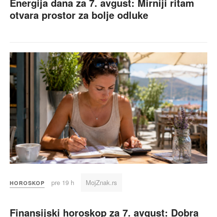
Energija dana za 7. avgust: Mirniji ritam
otvara prostor za bolje odluke
pre 19 h
MojZnak.rs
HOROSKOP
Finansijski horoskop za 7. avgust: Dobra