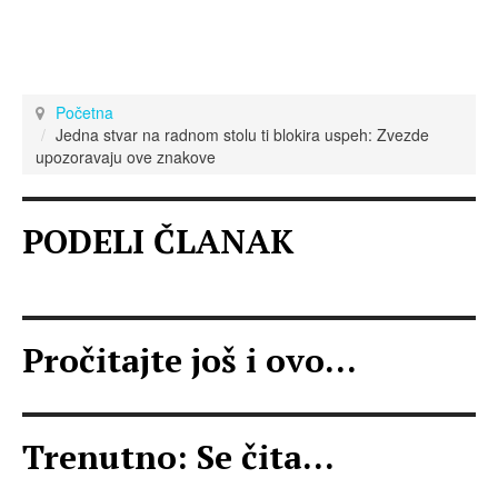
Početna
Jedna stvar na radnom stolu ti blokira uspeh: Zvezde
upozoravaju ove znakove
PODELI ČLANAK
Pročitajte još i ovo...
Trenutno: Se čita...