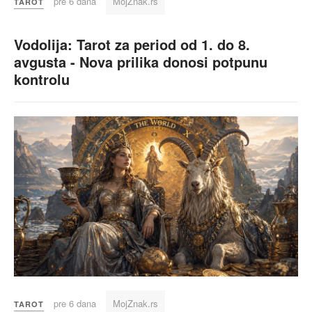
pre 6 dana
MojZnak.rs
TAROT
Vodolija: Tarot za period od 1. do 8.
avgusta - Nova prilika donosi potpunu
kontrolu
pre 6 dana
MojZnak.rs
TAROT