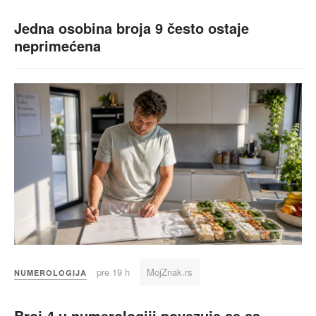
Jedna osobina broja 9 često ostaje
neprimećena
pre 19 h
MojZnak.rs
NUMEROLOGIJA
Broj 4 u numerologiji povezuje se sa