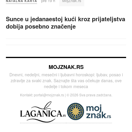
pre 19 h
MojZnak.rs
NATALNA KARTA
Sunce u jedanaestoj kući kroz prijateljstva
dobija posebno značenje
MOJZNAK.RS
Dnevni, nedeljni, mesečni i ljubavni horoskopi: ljubav, posao i
zdravlje za svaki znak. Saznajte šta vas očekuje danas, ove
nedelje i tokom meseca
Kontakt:
portal@mojznak.rs
| © 2026 Sva prava zadržana.