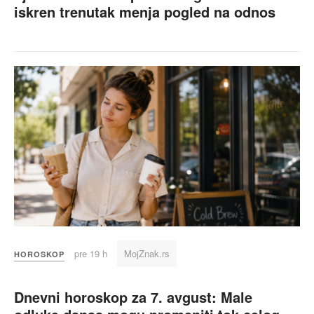
iskren trenutak menja pogled na odnos
pre 19 h
MojZnak.rs
HOROSKOP
Dnevni horoskop za 7. avgust: Male