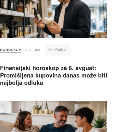
pre 1 dan
MojZnak.rs
HOROSKOP
Finansijski horoskop za 6. avgust:
Promišljena kupovina danas može biti
najbolja odluka