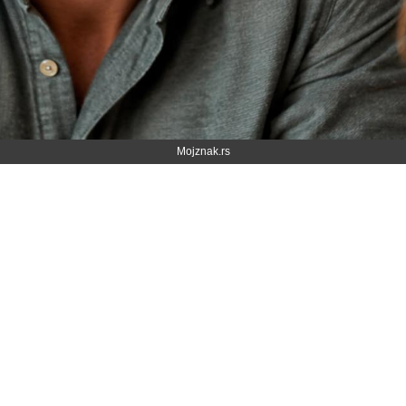
Mojznak.rs