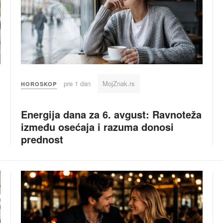
pre 1 dan
MojZnak.rs
HOROSKOP
Energija dana za 6. avgust: Ravnoteža
između osećaja i razuma donosi
prednost