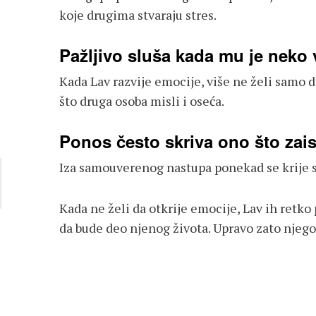
koje drugima stvaraju stres.
Pažljivo sluša kada mu je neko
Kada Lav razvije emocije, više ne želi samo da
što druga osoba misli i oseća.
Ponos često skriva ono što zai
Iza samouverenog nastupa ponekad se krije st
Kada ne želi da otkrije emocije, Lav ih retko
da bude deo njenog života. Upravo zato njego