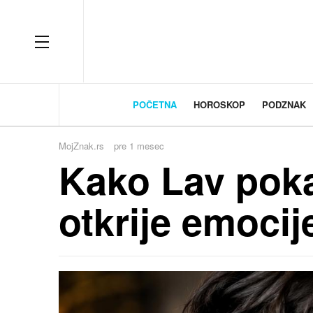
OFF CANVAS
POČETNA
HOROSKOP
PODZNAK
MojZnak.rs
pre 1 mesec
Kako Lav poka
otkrije emocij