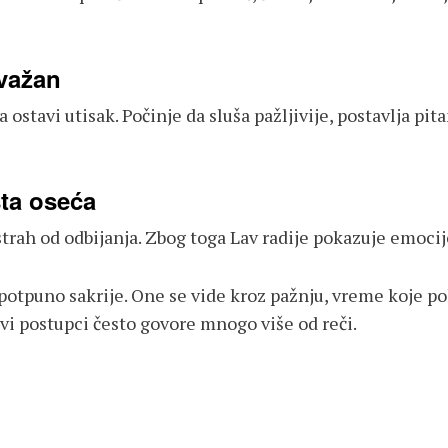
 važan
 ostavi utisak. Počinje da sluša pažljivije, postavlja pi
sta oseća
rah od odbijanja. Zbog toga Lav radije pokazuje emocij
 potpuno sakrije. One se vide kroz pažnju, vreme koje po
vi postupci često govore mnogo više od reči.