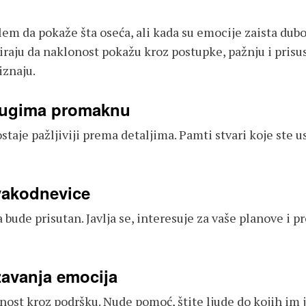
lem da pokaže šta oseća, ali kada su emocije zaista dub
raju da naklonost pokažu kroz postupke, pažnju i prisu
iznaju.
drugima promaknu
aje pažljiviji prema detaljima. Pamti stvari koje ste us
vakodnevice
a bude prisutan. Javlja se, interesuje za vaše planove i 
žavanja emocija
st kroz podršku. Nude pomoć, štite ljude do kojih im je