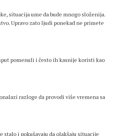
oke, situacija ume da bude mnogo složenija.
stvo. Upravo zato ljudi ponekad ne primete
put pomenuli i često ih kasnije koristi kao
pronalazi razloge da provodi više vremena sa
 stalo i pokušavaju da olakšaju situacije