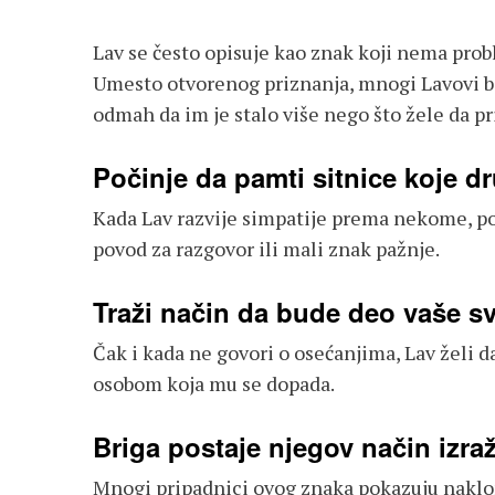
Lav se često opisuje kao znak koji nema prob
Umesto otvorenog priznanja, mnogi Lavovi bi
odmah da im je stalo više nego što žele da pr
Počinje da pamti sitnice koje 
Kada Lav razvije simpatije prema nekome, post
povod za razgovor ili mali znak pažnje.
Traži način da bude deo vaše s
Čak i kada ne govori o osećanjima, Lav želi d
osobom koja mu se dopada.
Briga postaje njegov način izra
Mnogi pripadnici ovog znaka pokazuju naklono