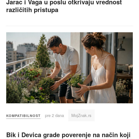
Jarac i Vaga u poslu otkrivaju vrednost
različitih pristupa
pre 2 dana
MojZnak.rs
KOMPATIBILNOST
Bik i Devica grade poverenje na način koji