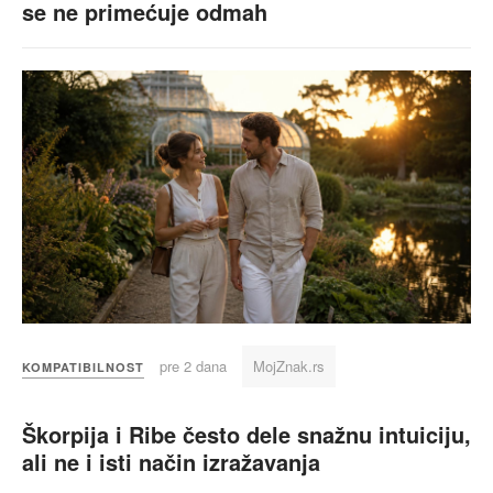
se ne primećuje odmah
pre 2 dana
MojZnak.rs
KOMPATIBILNOST
Škorpija i Ribe često dele snažnu intuiciju,
ali ne i isti način izražavanja