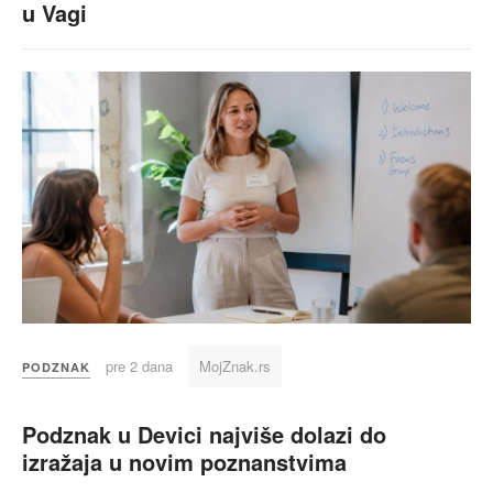
u Vagi
pre 2 dana
MojZnak.rs
PODZNAK
Podznak u Devici najviše dolazi do
izražaja u novim poznanstvima