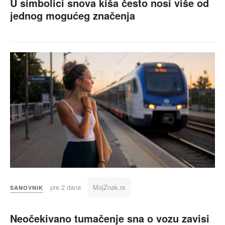
U simbolici snova kiša često nosi više od
jednog mogućeg značenja
pre 2 dana
MojZnak.rs
SANOVNIK
Neočekivano tumačenje sna o vozu zavisi