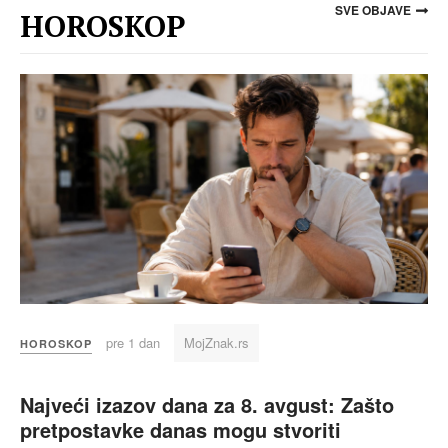
SVE OBJAVE
HOROSKOP
pre 1 dan
MojZnak.rs
HOROSKOP
Najveći izazov dana za 8. avgust: Zašto
pretpostavke danas mogu stvoriti