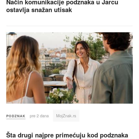
Način komunikacije podznaka u Jarcu
ostavlja snažan utisak
pre 2 dana
MojZnak.rs
PODZNAK
Šta drugi najpre primećuju kod podznaka