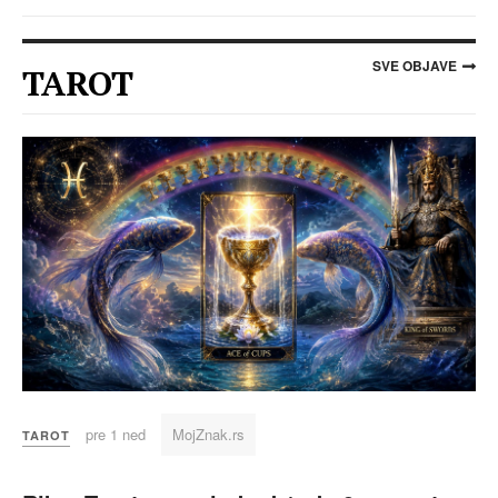
SVE OBJAVE
TAROT
pre 1 ned
MojZnak.rs
TAROT