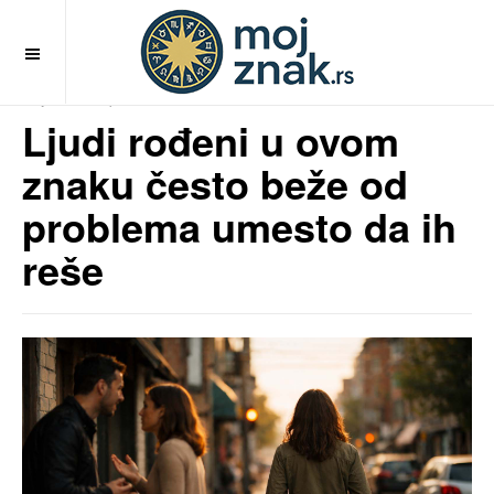
OFF CANVAS
MojZnak.rs
pre 6 meseci
Ljudi rođeni u ovom
znaku često beže od
problema umesto da ih
reše