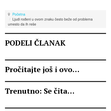
Početna
Ljudi rođeni u ovom znaku često beže od problema
umesto da ih reše
PODELI ČLANAK
Pročitajte još i ovo...
Trenutno: Se čita...