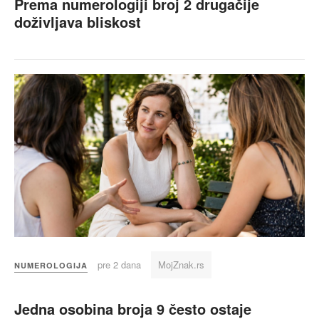
Prema numerologiji broj 2 drugačije
doživljava bliskost
pre 2 dana
MojZnak.rs
NUMEROLOGIJA
Jedna osobina broja 9 često ostaje