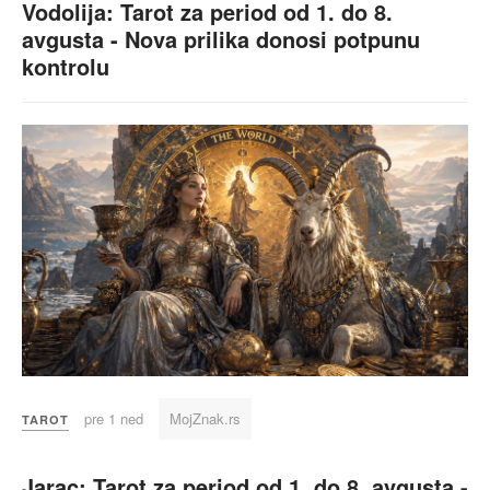
Vodolija: Tarot za period od 1. do 8.
avgusta - Nova prilika donosi potpunu
kontrolu
pre 1 ned
MojZnak.rs
TAROT
Jarac: Tarot za period od 1. do 8. avgusta -