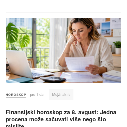
pre 1 dan
MojZnak.rs
HOROSKOP
Finansijski horoskop za 8. avgust: Jedna
procena može sačuvati više nego što
mislite