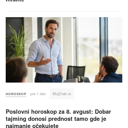
pre 1 dan
MojZnak.rs
HOROSKOP
Poslovni horoskop za 8. avgust: Dobar
tajming donosi prednost tamo gde je
najmanje očekujete