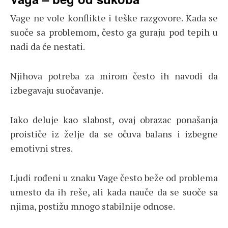
Vage ne vole konflikte i teške razgovore. Kada se
suoče sa problemom, često ga guraju pod tepih u
nadi da će nestati.
Njihova potreba za mirom često ih navodi da
izbegavaju suočavanje.
Iako deluje kao slabost, ovaj obrazac ponašanja
proističe iz želje da se očuva balans i izbegne
emotivni stres.
Ljudi rođeni u znaku Vage često beže od problema
umesto da ih reše, ali kada nauče da se suoče sa
njima, postižu mnogo stabilnije odnose.