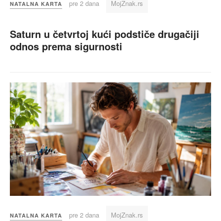
pre 2 dana
MojZnak.rs
NATALNA KARTA
Saturn u četvrtoj kući podstiče drugačiji
odnos prema sigurnosti
pre 2 dana
MojZnak.rs
NATALNA KARTA