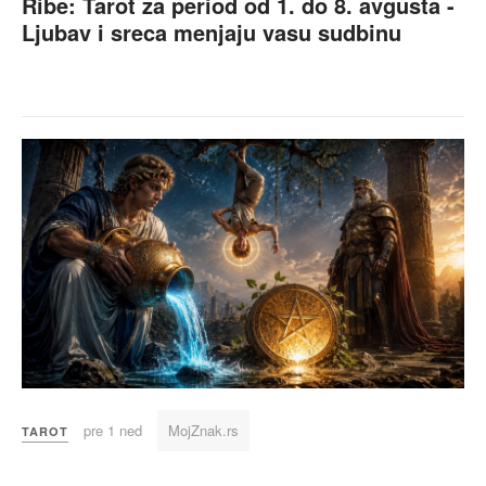
Ribe: Tarot za period od 1. do 8. avgusta -
Ljubav i sreca menjaju vasu sudbinu
pre 1 ned
MojZnak.rs
TAROT