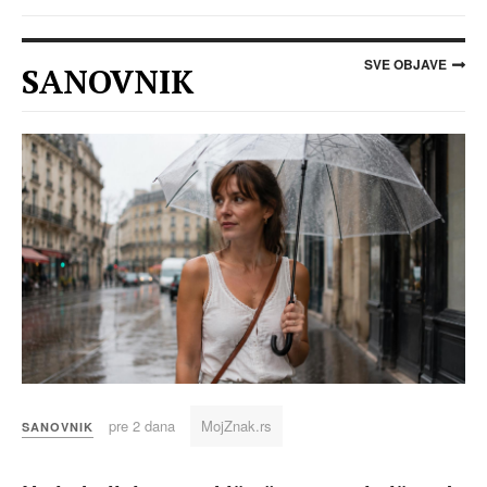
SVE OBJAVE
SANOVNIK
pre 2 dana
MojZnak.rs
SANOVNIK