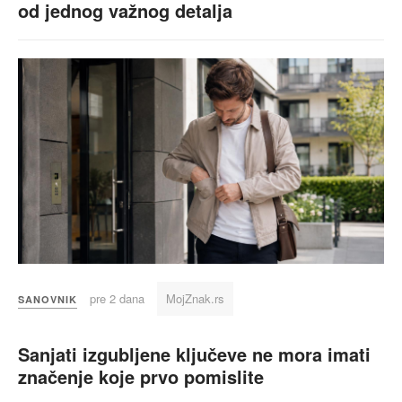
od jednog važnog detalja
pre 2 dana
MojZnak.rs
SANOVNIK
Sanjati izgubljene ključeve ne mora imati
značenje koje prvo pomislite