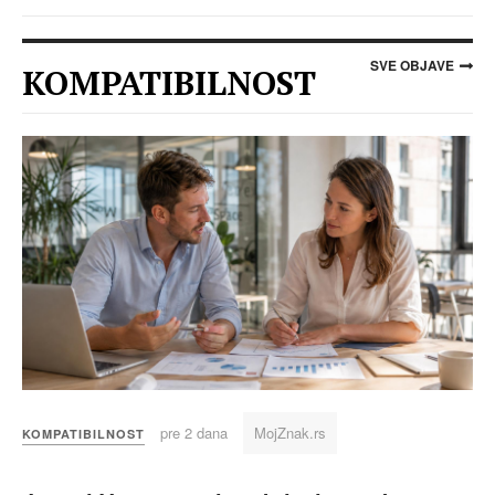
SVE OBJAVE
KOMPATIBILNOST
pre 2 dana
MojZnak.rs
KOMPATIBILNOST