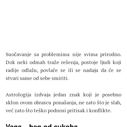
Suočavanje sa problemima nije svima prirodno.
Dok neki odmah traže rešenja, postoje ljudi koji
radije odlažu, povlače se ili se nadaju da će se
stvari same od sebe smiriti.
Astrologija izdvaja jedan znak koji je posebno
sklon ovom obrascu ponašanja, ne zato što je slab,
već zato što teško podnosi pritisak i konflikte.
Vaga – beg od sukoba