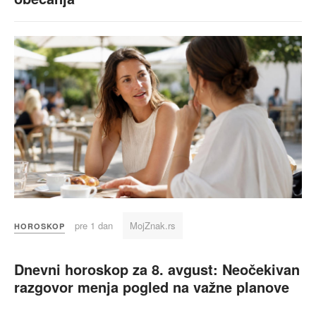
pre 1 dan
MojZnak.rs
HOROSKOP
Dnevni horoskop za 8. avgust: Neočekivan
razgovor menja pogled na važne planove