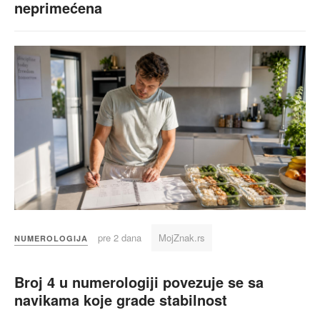
neprimećena
pre 2 dana
MojZnak.rs
NUMEROLOGIJA
Broj 4 u numerologiji povezuje se sa
navikama koje grade stabilnost