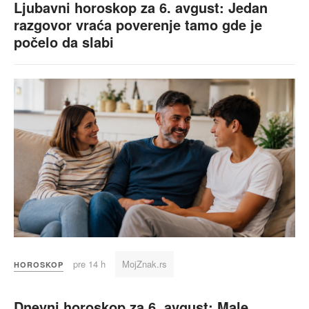
Ljubavni horoskop za 6. avgust: Jedan
razgovor vraća poverenje tamo gde je
počelo da slabi
pre 14 h
MojZnak.rs
HOROSKOP
Dnevni horoskop za 6. avgust: Male