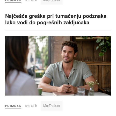
Najčešća greška pri tumačenju podznaka
lako vodi do pogrešnih zaključaka
pre 13 h
MojZnak.rs
PODZNAK