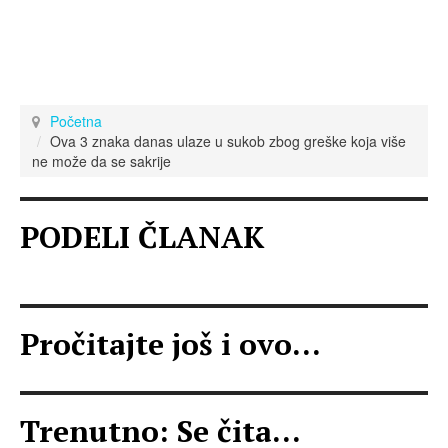
Početna
Ova 3 znaka danas ulaze u sukob zbog greške koja više
ne može da se sakrije
PODELI ČLANAK
Pročitajte još i ovo...
Trenutno: Se čita...