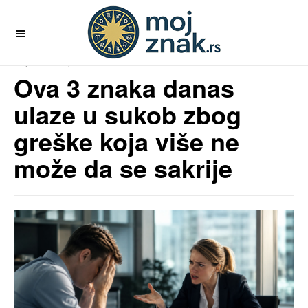
OFF CANVAS
MojZnak.rs
pre 2 meseci
Ova 3 znaka danas
ulaze u sukob zbog
greške koja više ne
može da se sakrije