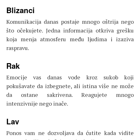
Blizanci
Komunikacija danas postaje mnogo oštrija nego
što očekujete. Jedna informacija otkriva grešku
koja menja atmosferu među ljudima i izaziva
raspravu.
Rak
Emocije vas danas vode kroz sukob koji
pokušavate da izbegnete, ali istina više ne može
da ostane sakrivena. Reagujete mnogo
intenzivnije nego inače.
Lav
Ponos vam ne dozvoljava da ćutite kada vidite