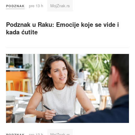
pre 13 h
MojZnak.rs
PODZNAK
Podznak u Raku: Emocije koje se vide i
kada ćutite
pre 13 h
MojZnak.rs
PODZNAK