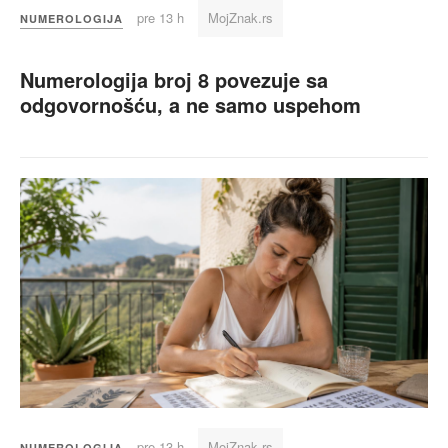
pre 13 h
MojZnak.rs
NUMEROLOGIJA
Numerologija broj 8 povezuje sa
odgovornošću, a ne samo uspehom
pre 13 h
MojZnak.rs
NUMEROLOGIJA