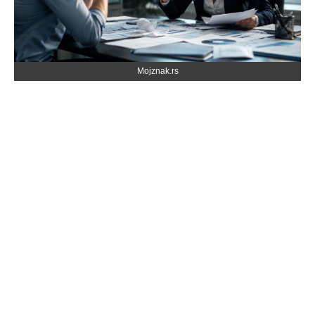
Mojznak.rs