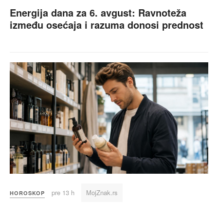
Energija dana za 6. avgust: Ravnoteža
između osećaja i razuma donosi prednost
pre 13 h
MojZnak.rs
HOROSKOP