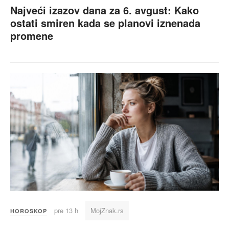
Najveći izazov dana za 6. avgust: Kako
ostati smiren kada se planovi iznenada
promene
pre 13 h
MojZnak.rs
HOROSKOP