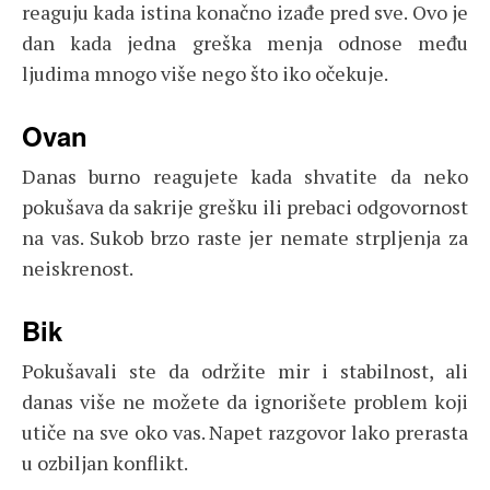
reaguju kada istina konačno izađe pred sve. Ovo je
dan kada jedna greška menja odnose među
ljudima mnogo više nego što iko očekuje.
Ovan
Danas burno reagujete kada shvatite da neko
pokušava da sakrije grešku ili prebaci odgovornost
na vas. Sukob brzo raste jer nemate strpljenja za
neiskrenost.
Bik
Pokušavali ste da održite mir i stabilnost, ali
danas više ne možete da ignorišete problem koji
utiče na sve oko vas. Napet razgovor lako prerasta
u ozbiljan konflikt.