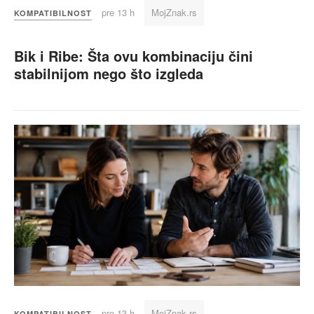
pre 13 h
MojZnak.rs
KOMPATIBILNOST
Bik i Ribe: Šta ovu kombinaciju čini
stabilnijom nego što izgleda
pre 13 h
MojZnak.rs
KOMPATIBILNOST