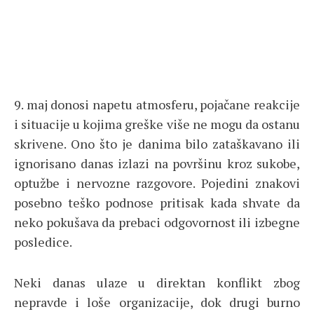
9. maj donosi napetu atmosferu, pojačane reakcije
i situacije u kojima greške više ne mogu da ostanu
skrivene. Ono što je danima bilo zataškavano ili
ignorisano danas izlazi na površinu kroz sukobe,
optužbe i nervozne razgovore. Pojedini znakovi
posebno teško podnose pritisak kada shvate da
neko pokušava da prebaci odgovornost ili izbegne
posledice.
Neki danas ulaze u direktan konflikt zbog
nepravde i loše organizacije, dok drugi burno