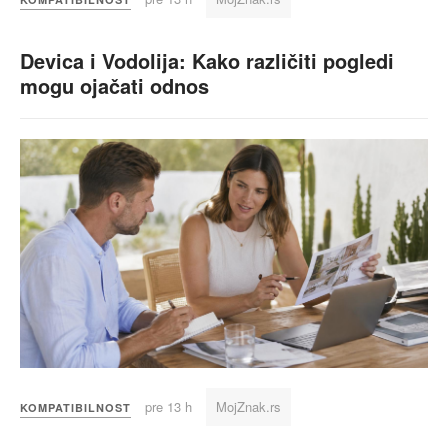
Devica i Vodolija: Kako različiti pogledi
mogu ojačati odnos
pre 13 h
MojZnak.rs
KOMPATIBILNOST