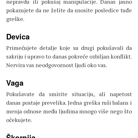
nepravdu ili pokušaj manipulacije. Danas jasno
pokazujete da ne želite da snosite posledice tuđe
greške.
Devica
Primećujete detalje koje su drugi pokušavali da
sakriju i upravo to danas pokreće ozbiljan konflikt.
Nervira vas neodgovornost ljudi oko vas.
Vaga
Pokušavate da smirite situaciju, ali napetost
danas postaje prevelika. Jedna greška ruši balans i
menja odnose među ljudima mnogo više nego što
očekujete.
Škorpija