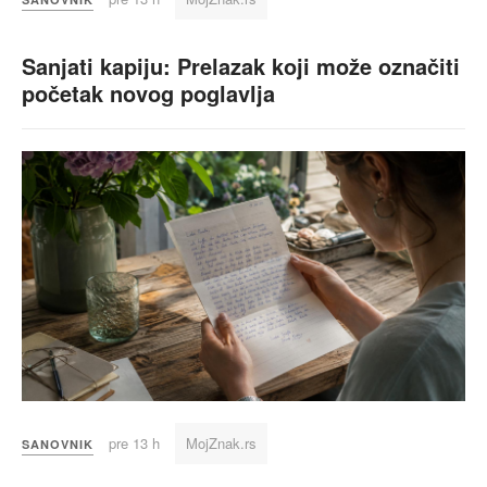
Sanjati kapiju: Prelazak koji može označiti
početak novog poglavlja
pre 13 h
MojZnak.rs
SANOVNIK