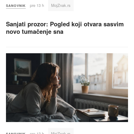
pre 13 h
MojZnak.rs
SANOVNIK
Sanjati prozor: Pogled koji otvara sasvim
novo tumačenje sna
pre 13 h
MojZnak.rs
SANOVNIK