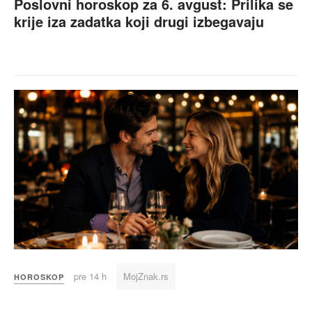
Poslovni horoskop za 6. avgust: Prilika se
krije iza zadatka koji drugi izbegavaju
pre 14 h
MojZnak.rs
HOROSKOP