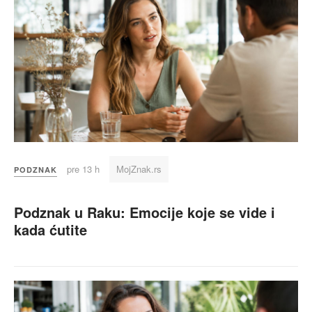
pre 13 h
MojZnak.rs
PODZNAK
Podznak u Raku: Emocije koje se vide i
kada ćutite