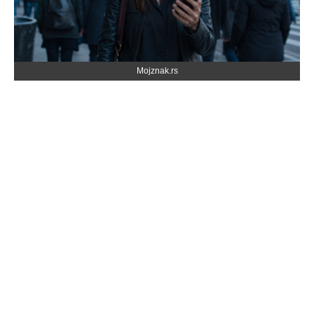
Mojznak.rs