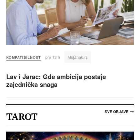
pre 13 h
MojZnak.rs
KOMPATIBILNOST
Lav i Jarac: Gde ambicija postaje
zajednička snaga
SVE OBJAVE
TAROT