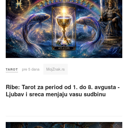
pre 5 dana
MojZnak.rs
TAROT
Ribe: Tarot za period od 1. do 8. avgusta -
Ljubav i sreca menjaju vasu sudbinu