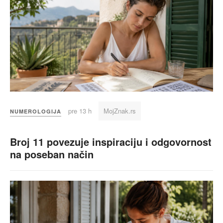
pre 13 h
MojZnak.rs
NUMEROLOGIJA
Broj 11 povezuje inspiraciju i odgovornost
na poseban način