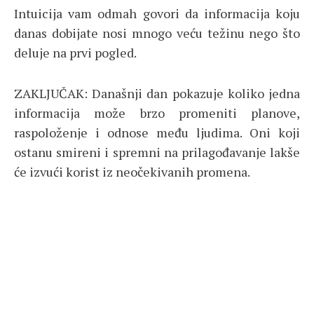
Intuicija vam odmah govori da informacija koju
danas dobijate nosi mnogo veću težinu nego što
deluje na prvi pogled.
ZAKLJUČAK: Današnji dan pokazuje koliko jedna
informacija može brzo promeniti planove,
raspoloženje i odnose među ljudima. Oni koji
ostanu smireni i spremni na prilagođavanje lakše
će izvući korist iz neočekivanih promena.