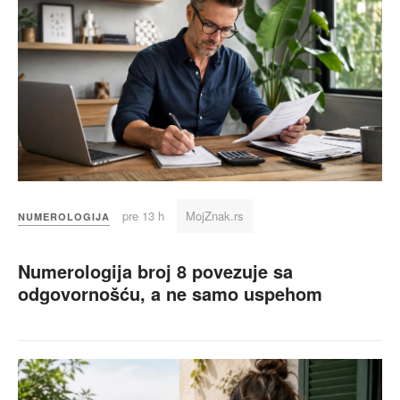
pre 13 h
MojZnak.rs
NUMEROLOGIJA
Numerologija broj 8 povezuje sa
odgovornošću, a ne samo uspehom