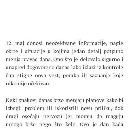
12. maj donosi neočekivane informacije, nagle
obrte i situacije u kojima jedan detalj potpuno
menja pravac dana. Ono što je delovalo sigurno i
unapred dogovoreno danas lako izlazi iz kontrole
čim stigne nova vest, poruka ili saznanje koje
niko nije očekivao.
Neki znakovi danas brzo menjaju planove kako bi
izbegli problem ili iskoristili novu priliku, dok
drugi osećaju nervozu jer moraju da reaguju
mnogo brže nego što žele. Ovo je dan kada