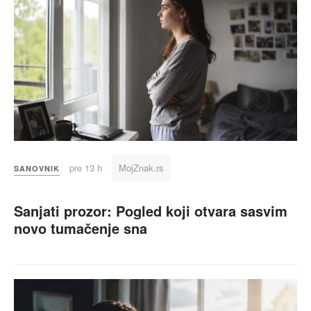
pre 13 h
MojZnak.rs
SANOVNIK
Sanjati prozor: Pogled koji otvara sasvim
novo tumačenje sna