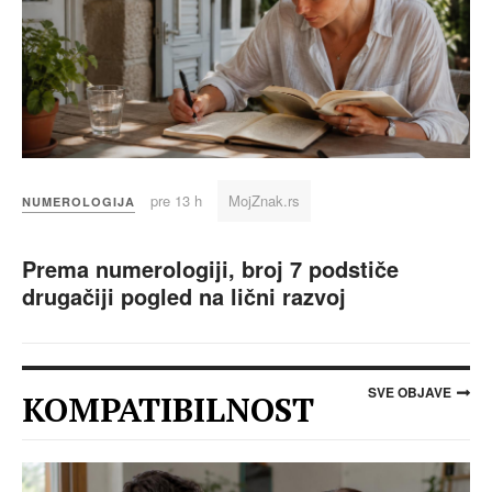
pre 13 h
MojZnak.rs
NUMEROLOGIJA
Prema numerologiji, broj 7 podstiče
drugačiji pogled na lični razvoj
SVE OBJAVE
KOMPATIBILNOST