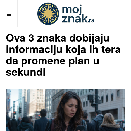
OFF CANVAS
MojZnak.rs
pre 2 meseci
Ova 3 znaka dobijaju
informaciju koja ih tera
da promene plan u
sekundi