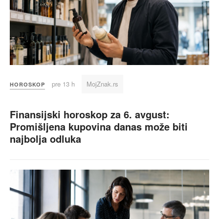
pre 13 h
MojZnak.rs
HOROSKOP
Finansijski horoskop za 6. avgust:
Promišljena kupovina danas može biti
najbolja odluka