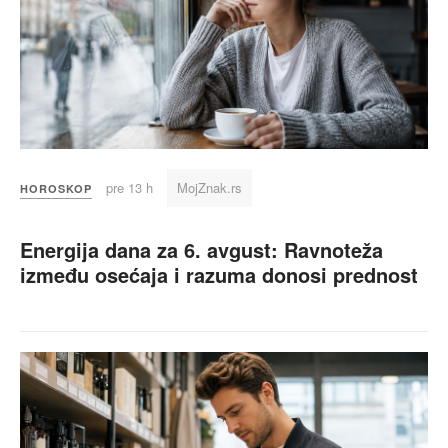
pre 13 h
MojZnak.rs
HOROSKOP
Energija dana za 6. avgust: Ravnoteža
između osećaja i razuma donosi prednost