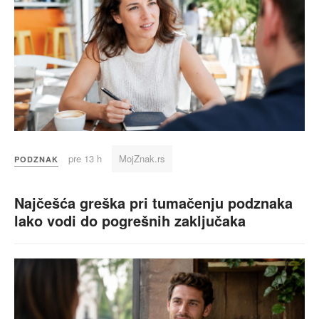
pre 13 h
MojZnak.rs
PODZNAK
Najčešća greška pri tumačenju podznaka
lako vodi do pogrešnih zaključaka