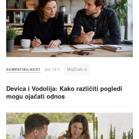
pre 13 h
MojZnak.rs
KOMPATIBILNOST
Devica i Vodolija: Kako različiti pogledi
mogu ojačati odnos