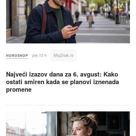
pre 13 h
MojZnak.rs
HOROSKOP
Najveći izazov dana za 6. avgust: Kako
ostati smiren kada se planovi iznenada
promene