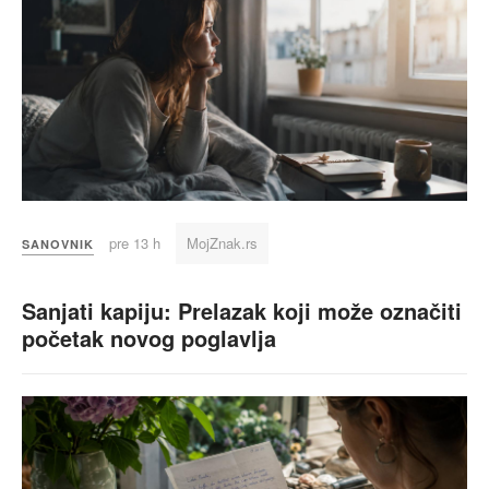
pre 13 h
MojZnak.rs
SANOVNIK
Sanjati kapiju: Prelazak koji može označiti
početak novog poglavlja