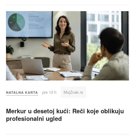
pre 13 h
MojZnak.rs
NATALNA KARTA
Merkur u desetoj kući: Reči koje oblikuju
profesionalni ugled