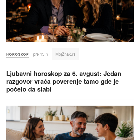
pre 13 h
MojZnak.rs
HOROSKOP
Ljubavni horoskop za 6. avgust: Jedan
razgovor vraća poverenje tamo gde je
počelo da slabi