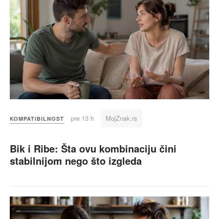
pre 13 h
MojZnak.rs
KOMPATIBILNOST
Bik i Ribe: Šta ovu kombinaciju čini
stabilnijom nego što izgleda