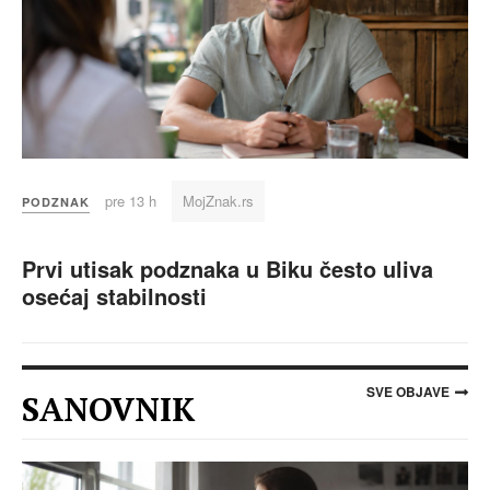
pre 13 h
MojZnak.rs
PODZNAK
Prvi utisak podznaka u Biku često uliva
osećaj stabilnosti
SVE OBJAVE
SANOVNIK