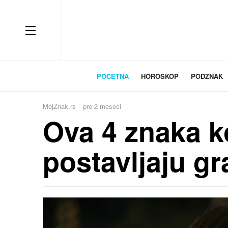
OFF CANVAS
POČETNA
HOROSKOP
PODZNAK
MojZnak.rs
pre 2 meseci
Ova 4 znaka k
postavljaju gr