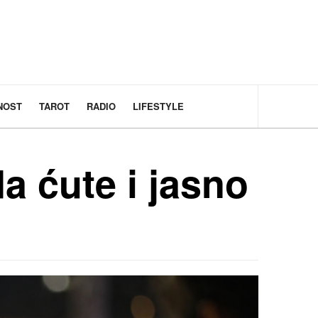
NOST
TAROT
RADIO
LIFESTYLE
a ćute i jasno