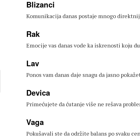
Blizanci
Komunikacija danas postaje mnogo direktnija 
Rak
Emocije vas danas vode ka iskrenosti koju du
Lav
Ponos vam danas daje snagu da jasno pokažete
Devica
Primećujete da ćutanje više ne rešava proble
Vaga
Pokušavali ste da održite balans po svaku cen