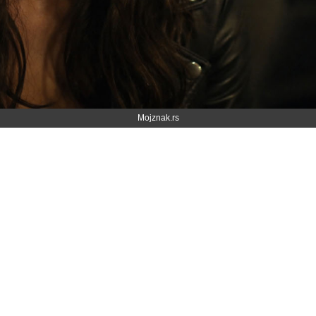
Mojznak.rs