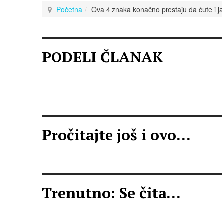
Početna
Ova 4 znaka konačno prestaju da ćute i ja
PODELI ČLANAK
Pročitajte još i ovo...
Trenutno: Se čita...