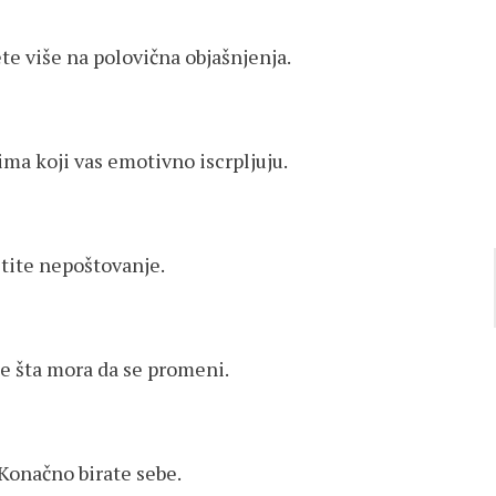
te više na polovična objašnjenja.
ma koji vas emotivno iscrpljuju.
etite nepoštovanje.
te šta mora da se promeni.
 Konačno birate sebe.