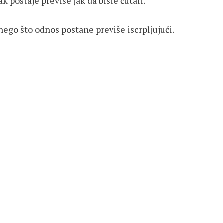
k postaje previše jak da biste ćutali.
ego što odnos postane previše iscrpljujući.