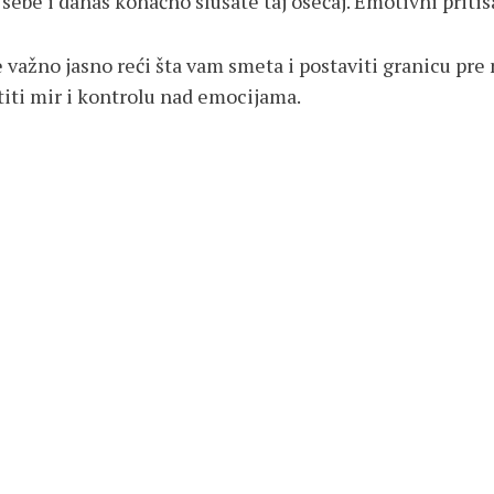
sebe i danas konačno slušate taj osećaj. Emotivni pritisa
ažno jasno reći šta vam smeta i postaviti granicu pre n
titi mir i kontrolu nad emocijama.