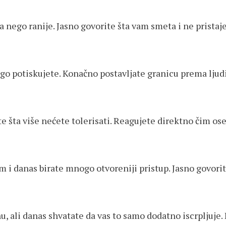
nego ranije. Jasno govorite šta vam smeta i ne pristaje
go potiskujete. Konačno postavljate granicu prema ljudi
 šta više nećete tolerisati. Reagujete direktno čim os
m i danas birate mnogo otvoreniji pristup. Jasno govori
u, ali danas shvatate da vas to samo dodatno iscrpljuje.