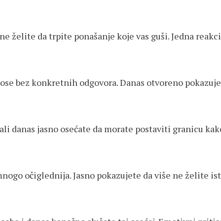
 ne želite da trpite ponašanje koje vas guši. Jedna reakc
dnose bez konkretnih odgovora. Danas otvoreno pokazuje
ali danas jasno osećate da morate postaviti granicu kako
nogo očiglednija. Jasno pokazujete da više ne želite ist