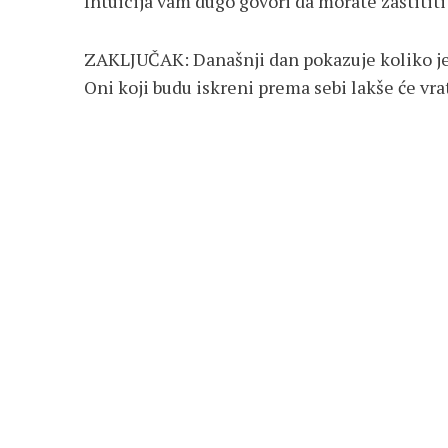
Intuicija vam dugo govori da morate zaštititi 
ZAKLJUČAK: Današnji dan pokazuje koliko je v
Oni koji budu iskreni prema sebi lakše će vra