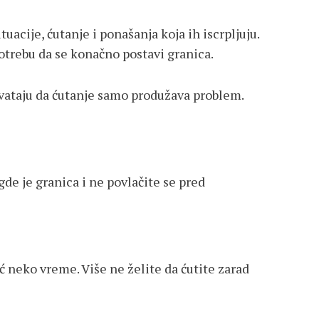
uacije, ćutanje i ponašanja koja ih iscrpljuju.
otrebu da se konačno postavi granica.
shvataju da ćutanje samo produžava problem.
gde je granica i ne povlačite se pred
ć neko vreme. Više ne želite da ćutite zarad