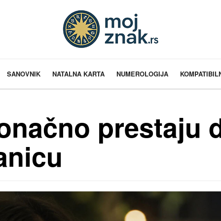
SANOVNIK
NATALNA KARTA
NUMEROLOGIJA
KOMPATIBIL
onačno prestaju d
anicu