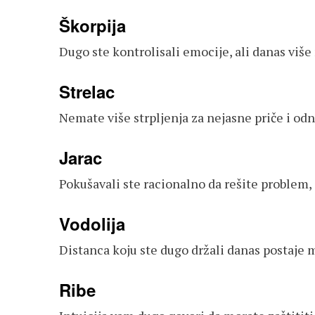
Škorpija
Dugo ste kontrolisali emocije, ali danas više
Strelac
Nemate više strpljenja za nejasne priče i o
Jarac
Pokušavali ste racionalno da rešite problem, 
Vodolija
Distanca koju ste dugo držali danas postaje m
Ribe