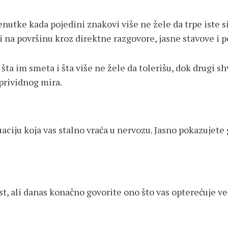
utke kada pojedini znakovi više ne žele da trpe iste sit
i na površinu kroz direktne razgovore, jasne stavove i p
šta im smeta i šta više ne žele da tolerišu, dok drugi 
 prividnog mira.
uaciju koja vas stalno vraća u nervozu. Jasno pokazujete 
st, ali danas konačno govorite ono što vas opterećuje ve