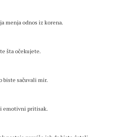
ija menja odnos iz korena.
te šta očekujete.
 biste sačuvali mir.
i emotivni pritisak.