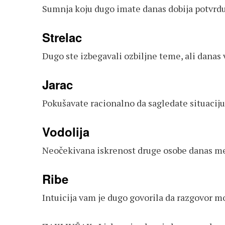
Sumnja koju dugo imate danas dobija potvrdu 
Strelac
Dugo ste izbegavali ozbiljne teme, ali dana
Jarac
Pokušavate racionalno da sagledate situaciju
Vodolija
Neočekivana iskrenost druge osobe danas men
Ribe
Intuicija vam je dugo govorila da razgovor m