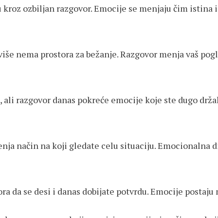
kroz ozbiljan razgovor. Emocije se menjaju čim istina 
s više nema prostora za bežanje. Razgovor menja vaš po
, ali razgovor danas pokreće emocije koje ste dugo drža
ja način na koji gledate celu situaciju. Emocionalna di
ora da se desi i danas dobijate potvrdu. Emocije postaju