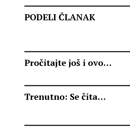
PODELI ČLANAK
Pročitajte još i ovo...
Trenutno: Se čita...