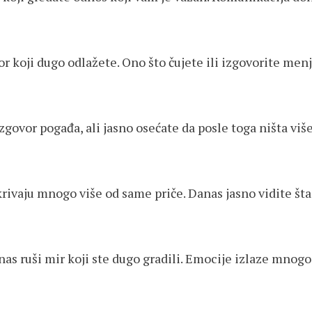
 koji dugo odlažete. Ono što čujete ili izgovorite menja
ovor pogađa, ali jasno osećate da posle toga ništa više 
rivaju mnogo više od same priče. Danas jasno vidite šta
nas ruši mir koji ste dugo gradili. Emocije izlaze mnogo