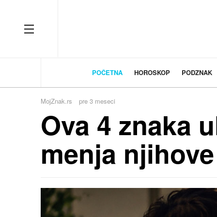
OFF CANVAS
POČETNA
HOROSKOP
PODZNAK
MojZnak.rs
pre 3 meseci
Ova 4 znaka u
menja njihove