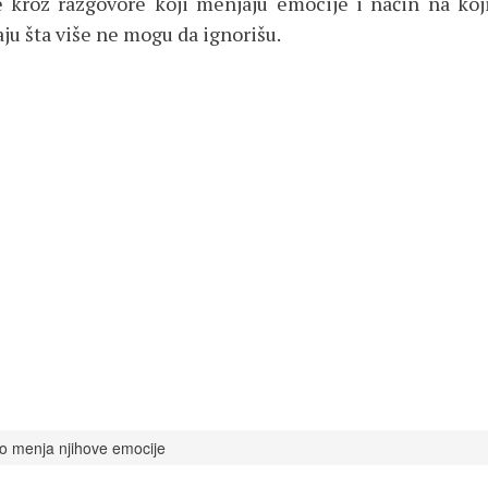
roz razgovore koji menjaju emocije i način na koji l
ju šta više ne mogu da ignorišu.
no menja njihove emocije