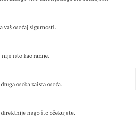
 vaš osećaj sigurnosti.
nije isto kao ranije.
 druga osoba zaista oseća.
 direktnije nego što očekujete.