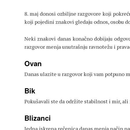
8. maj donosi ozbiljne razgovore koji pokre
koji pojedini znakovi gledaju odnos, osobu do
Neki znakovi danas konačno dobijaju odgovor
razgovor menja unutrašnju ravnotežu i prava
Ovan
Danas ulazite u razgovor koji vam potpuno m
Bik
Pokušavali ste da održite stabilnost i mir, a
Blizanci
Jedna iskrena rečenica danas menja način na