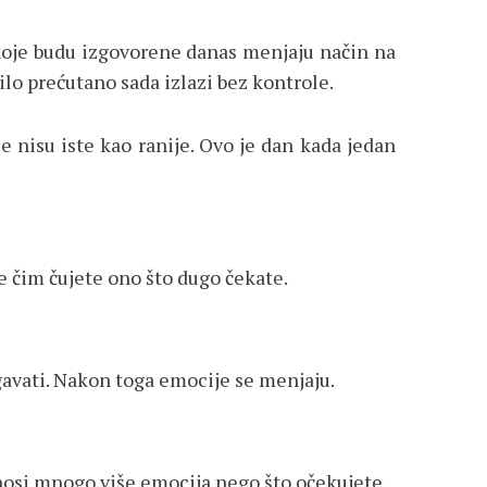
 koje budu izgovorene danas menjaju način na
ilo prećutano sada izlazi bez kontrole.
 nisu iste kao ranije. Ovo je dan kada jedan
 čim čujete ono što dugo čekate.
egavati. Nakon toga emocije se menjaju.
nosi mnogo više emocija nego što očekujete.