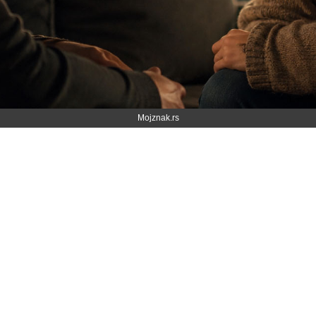
Mojznak.rs