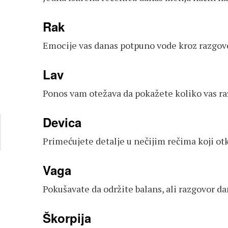
Rak
Emocije vas danas potpuno vode kroz razgovor
Lav
Ponos vam otežava da pokažete koliko vas razg
Devica
Primećujete detalje u nečijim rečima koji otk
Vaga
Pokušavate da održite balans, ali razgovor da
Škorpija