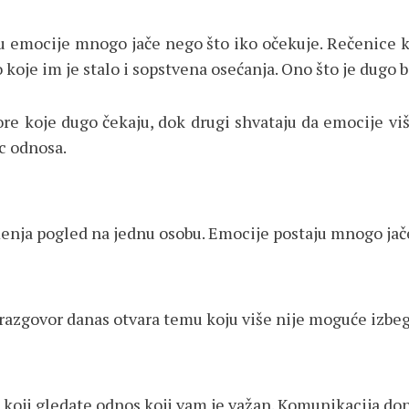
ću emocije mnogo jače nego što iko očekuje. Rečenice
 koje im je stalo i sopstvena osećanja. Ono što je dugo b
e koje dugo čekaju, dok drugi shvataju da emocije više
c odnosa.
enja pogled na jednu osobu. Emocije postaju mnogo jače
li razgovor danas otvara temu koju više nije moguće izb
 koji gledate odnos koji vam je važan. Komunikacija do