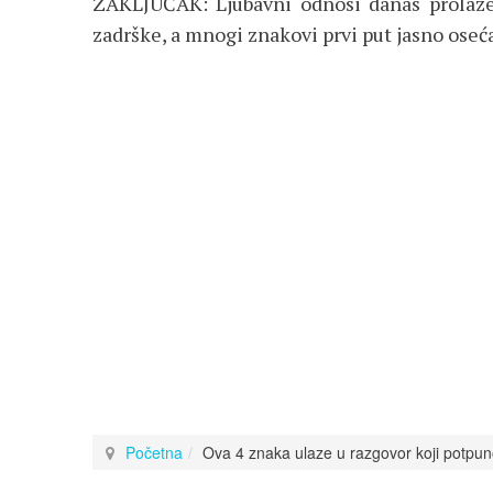
ZAKLJUČAK: Ljubavni odnosi danas prolaze k
zadrške, a mnogi znakovi prvi put jasno oseća
Početna
Ova 4 znaka ulaze u razgovor koji potpu