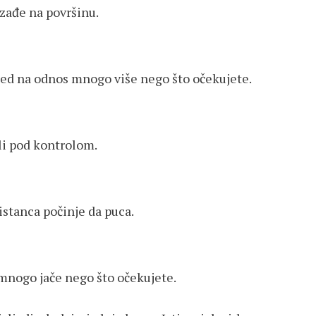
izađe na površinu.
gled na odnos mnogo više nego što očekujete.
li pod kontrolom.
stanca počinje da puca.
 mnogo jače nego što očekujete.