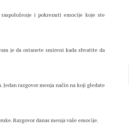
raspoloženje i pokrenuti emocije koje ste
 vam je da ostanete smireni kada shvatite da
u. Jedan razgovor menja način na koji gledate
oruke. Razgovor danas menja vaše emocije.