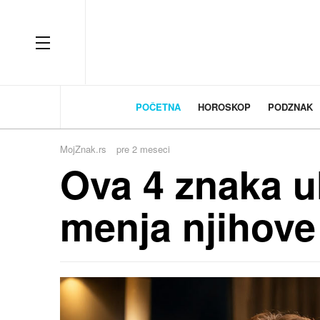
OFF CANVAS
POČETNA
HOROSKOP
PODZNAK
MojZnak.rs
pre 2 meseci
Ova 4 znaka u
menja njihove