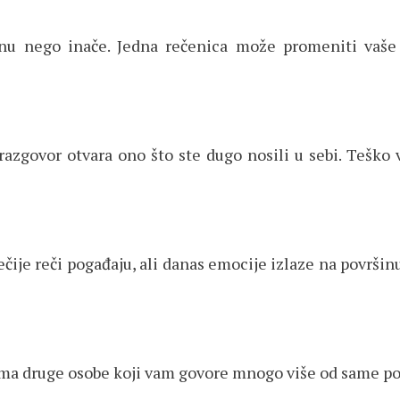
u nego inače. Jedna rečenica može promeniti vaše 
razgovor otvara ono što ste dugo nosili u sebi. Teško
ije reči pogađaju, ali danas emocije izlaze na površin
jama druge osobe koji vam govore mnogo više od same p