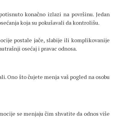
potisnuto konačno izlazi na površinu. Jedan
sećanja koja su pokušavali da kontrolišu.
cije postale jače, slabije ili komplikovanije
utrašnji osećaj i pravac odnosa.
li. Ono što čujete menja vaš pogled na osobu
Emocije se menjaju čim shvatite da odnos više