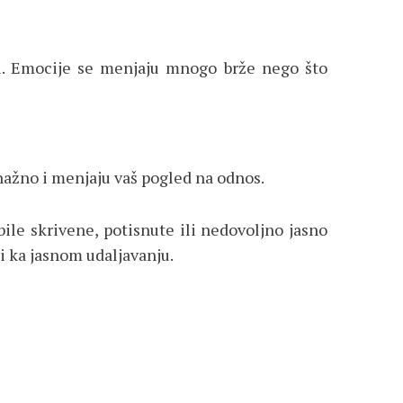
li. Emocije se menjaju mnogo brže nego što
snažno i menjaju vaš pogled na odnos.
le skrivene, potisnute ili nedovoljno jasno
li ka jasnom udaljavanju.