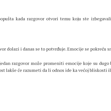
 popušta kada razgovor otvori temu koju ste izbegava
vor dolazi i danas se to potvrđuje. Emocije se pokreću 
dan razgovor može promeniti emocije koje su dugo bi
t lakše će razumeti da li odnos ide ka većoj bliskosti i