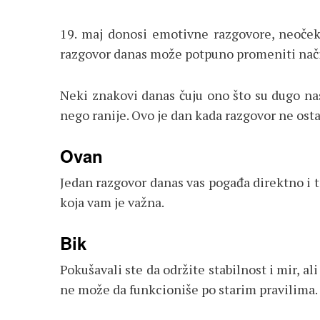
19. maj donosi emotivne razgovore, neočeki
razgovor danas može potpuno promeniti način 
Neki znakovi danas čuju ono što su dugo nasl
nego ranije. Ovo je dan kada razgovor ne osta
Ovan
Jedan razgovor danas vas pogađa direktno i 
koja vam je važna.
Bik
Pokušavali ste da održite stabilnost i mir, 
ne može da funkcioniše po starim pravilima.