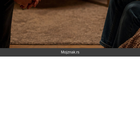
Mojznak.rs