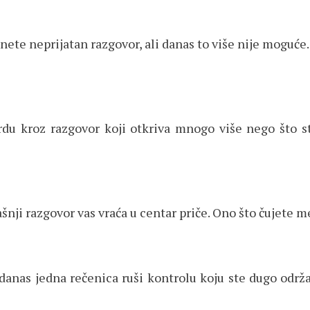
gnete neprijatan razgovor, ali danas to više nije moguć
du kroz razgovor koji otkriva mnogo više nego što st
ašnji razgovor vas vraća u centar priče. Ono što čujete 
danas jedna rečenica ruši kontrolu koju ste dugo održa