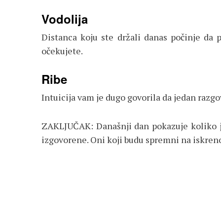
Vodolija
Distanca koju ste držali danas počinje da
očekujete.
Ribe
Intuicija vam je dugo govorila da jedan razgo
ZAKLJUČAK: Današnji dan pokazuje koliko je
izgovorene. Oni koji budu spremni na iskrenos