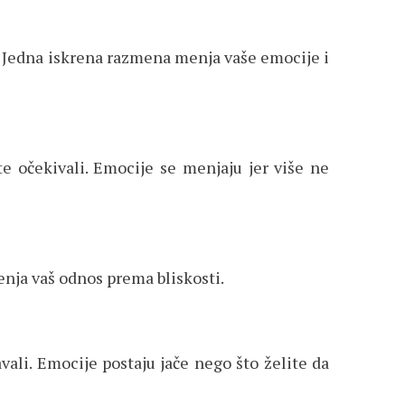
e. Jedna iskrena razmena menja vaše emocije i
e očekivali. Emocije se menjaju jer više ne
menja vaš odnos prema bliskosti.
vali. Emocije postaju jače nego što želite da