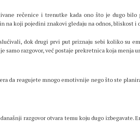
vane rečenice i trenutke kada ono što je dugo bilo 
na koji pojedini znakovi gledaju na odnos, bliskost i o
ućivali, dok drugi prvi put priznaju sebi koliko su emo
je samo razgovor, već postaje prekretnica koja menja un
tera da reagujete mnogo emotivnije nego što ste planira
ali današnji razgovor otvara temu koju dugo izbegavate. 