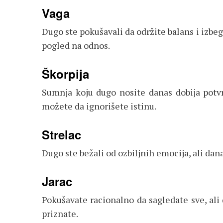
Vaga
Dugo ste pokušavali da održite balans i izbe
pogled na odnos.
Škorpija
Sumnja koju dugo nosite danas dobija potvr
možete da ignorišete istinu.
Strelac
Dugo ste bežali od ozbiljnih emocija, ali dan
Jarac
Pokušavate racionalno da sagledate sve, ali 
priznate.