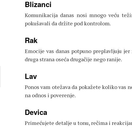
Blizanci
Komunikacija danas nosi mnogo veću težin
pokušavali da držite pod kontrolom.
Rak
Emocije vas danas potpuno preplavljuju jer 
druga strana oseća drugačije nego ranije.
Lav
Ponos vam otežava da pokažete koliko vas neč
na odnos i poverenje.
Devica
Primećujete detalje u tonu, rečima i reakci