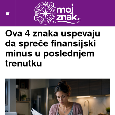
OFF CANVAS
MojZnak.rs
pre 2 meseci
Ova 4 znaka uspevaju
da spreče finansijski
minus u poslednjem
trenutku