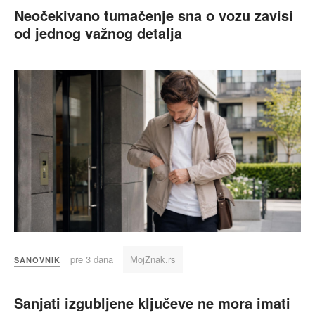
Neočekivano tumačenje sna o vozu zavisi
od jednog važnog detalja
pre 3 dana
MojZnak.rs
SANOVNIK
Sanjati izgubljene ključeve ne mora imati