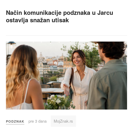
Način komunikacije podznaka u Jarcu
ostavlja snažan utisak
pre 3 dana
MojZnak.rs
PODZNAK