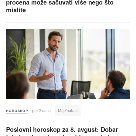
procena može sačuvati više nego što
mislite
pre 2 dana
MojZnak.rs
HOROSKOP
Poslovni horoskop za 8. avgust: Dobar