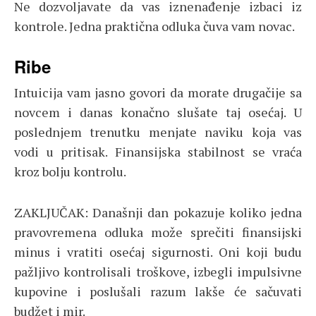
Ne dozvoljavate da vas iznenađenje izbaci iz
kontrole. Jedna praktična odluka čuva vam novac.
Ribe
Intuicija vam jasno govori da morate drugačije sa
novcem i danas konačno slušate taj osećaj. U
poslednjem trenutku menjate naviku koja vas
vodi u pritisak. Finansijska stabilnost se vraća
kroz bolju kontrolu.
ZAKLJUČAK: Današnji dan pokazuje koliko jedna
pravovremena odluka može sprečiti finansijski
minus i vratiti osećaj sigurnosti. Oni koji budu
pažljivo kontrolisali troškove, izbegli impulsivne
kupovine i poslušali razum lakše će sačuvati
budžet i mir.