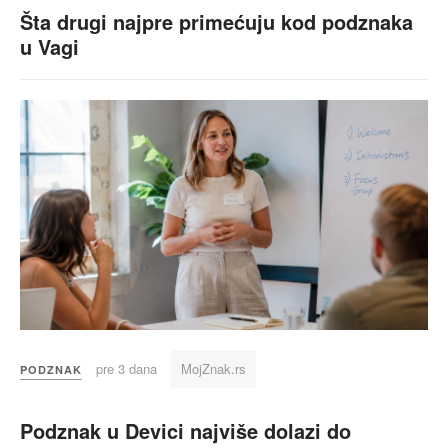
Šta drugi najpre primećuju kod podznaka
u Vagi
pre 3 dana
MojZnak.rs
PODZNAK
Podznak u Devici najviše dolazi do