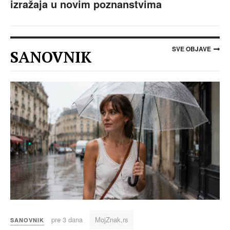
izražaja u novim poznanstvima
SVE OBJAVE
SANOVNIK
pre 3 dana
MojZnak.rs
SANOVNIK