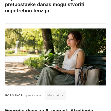
pretpostavke danas mogu stvoriti
nepotrebnu tenziju
pre 2 dana
MojZnak.rs
HOROSKOP
Energija dana za 8. avgust: Strpljenje