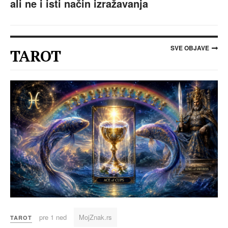
ali ne i isti način izražavanja
SVE OBJAVE
TAROT
pre 1 ned
MojZnak.rs
TAROT