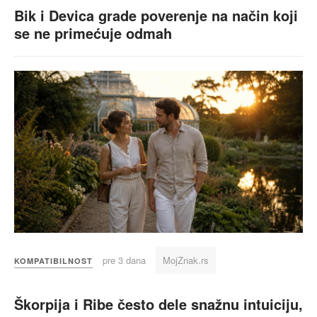
Bik i Devica grade poverenje na način koji
se ne primećuje odmah
pre 3 dana
MojZnak.rs
KOMPATIBILNOST
Škorpija i Ribe često dele snažnu intuiciju,