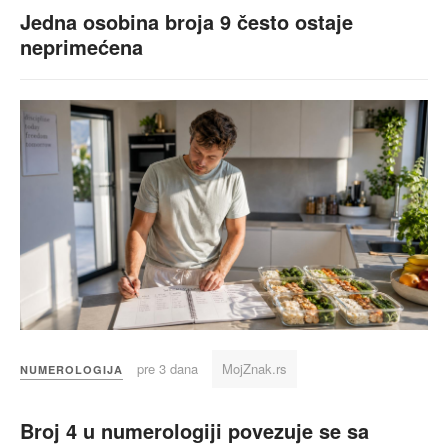
Jedna osobina broja 9 često ostaje
neprimećena
pre 3 dana
MojZnak.rs
NUMEROLOGIJA
Broj 4 u numerologiji povezuje se sa