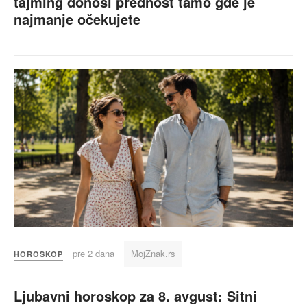
tajming donosi prednost tamo gde je
najmanje očekujete
pre 2 dana
MojZnak.rs
HOROSKOP
Ljubavni horoskop za 8. avgust: Sitni