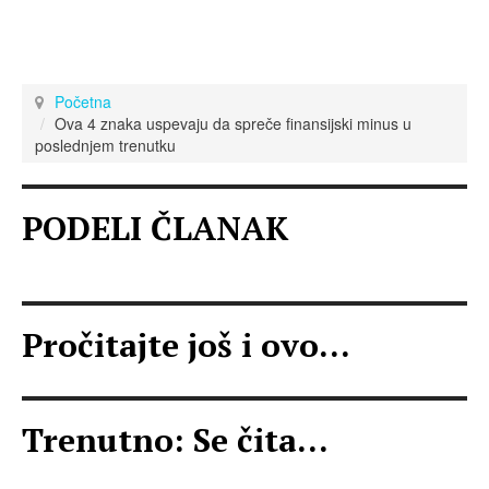
Početna
Ova 4 znaka uspevaju da spreče finansijski minus u
poslednjem trenutku
PODELI ČLANAK
Pročitajte još i ovo...
Trenutno: Se čita...