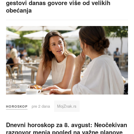
gestovi danas govore više od velikih
obećanja
pre 2 dana
MojZnak.rs
HOROSKOP
Dnevni horoskop za 8. avgust: Neočekivan
razgovor menja pogled na važne planove