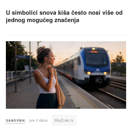
U simbolici snova kiša često nosi više od
jednog mogućeg značenja
pre 3 dana
MojZnak.rs
SANOVNIK