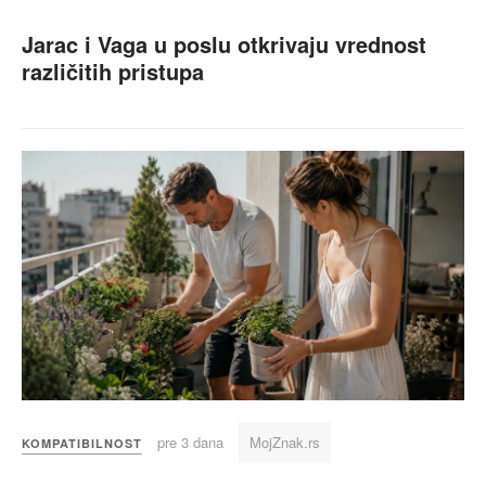
Jarac i Vaga u poslu otkrivaju vrednost
različitih pristupa
pre 3 dana
MojZnak.rs
KOMPATIBILNOST