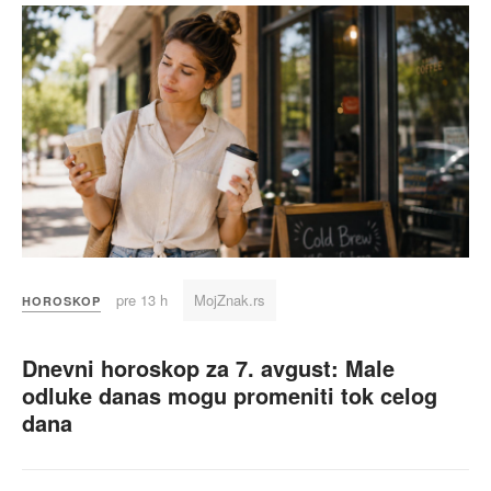
pre 13 h
MojZnak.rs
HOROSKOP
Dnevni horoskop za 7. avgust: Male
odluke danas mogu promeniti tok celog
dana