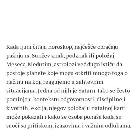
Kada ljudi čitaju horoskop, najčešće obraćaju
pažnju na Sunčev znak, podznak ili položaj
Meseca. Međutim, astrolozi već dugo ističu da
postoje planete koje mogu otkriti mnogo toga o
načinu na koji reagujemo u zahtevnim
situacijama. Jedna od njih je Saturn. Iako se često
pominje u kontekstu odgovornosti, discipline i
životnih lekcija, njegov položaj u natalnoj karti
može pokazati i kako se osoba ponaša kada se
suoči sa pritiskom, izazovima i važnim odlukama.