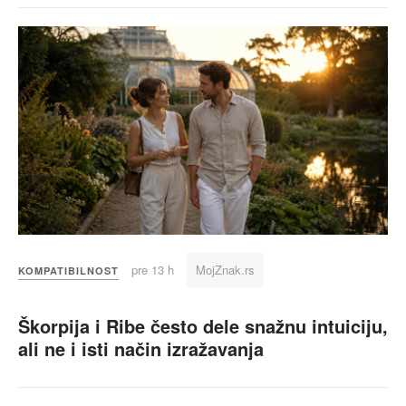
pre 13 h
MojZnak.rs
KOMPATIBILNOST
Škorpija i Ribe često dele snažnu intuiciju,
ali ne i isti način izražavanja