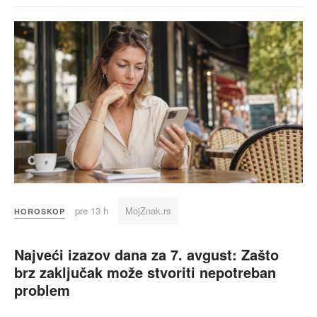
pre 13 h
MojZnak.rs
HOROSKOP
Najveći izazov dana za 7. avgust: Zašto
brz zaključak može stvoriti nepotreban
problem