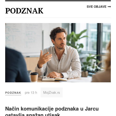
SVE OBJAVE
PODZNAK
pre 13 h
MojZnak.rs
PODZNAK
Način komunikacije podznaka u Jarcu
ostavlja snažan utisak