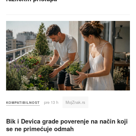
pre 13 h
MojZnak.rs
KOMPATIBILNOST
Bik i Devica grade poverenje na način koji
se ne primećuje odmah