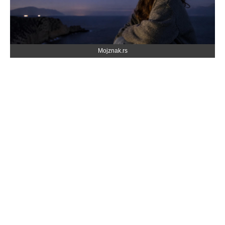
Mojznak.rs