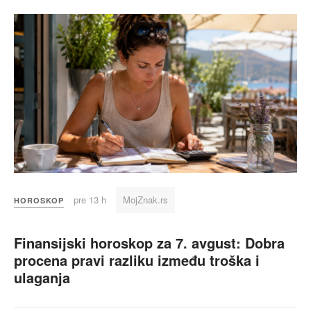
pre 13 h
MojZnak.rs
HOROSKOP
Finansijski horoskop za 7. avgust: Dobra
procena pravi razliku između troška i
ulaganja