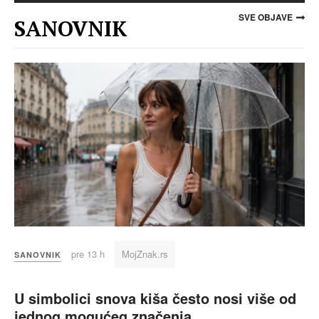
SVE OBJAVE
SANOVNIK
pre 13 h
MojZnak.rs
SANOVNIK
U simbolici snova kiša često nosi više od
jednog mogućeg značenja