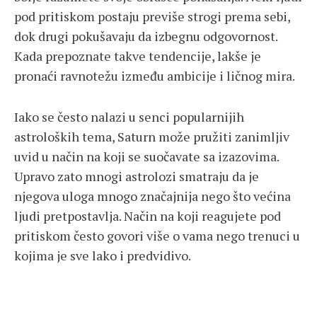
pod pritiskom postaju previše strogi prema sebi,
dok drugi pokušavaju da izbegnu odgovornost.
Kada prepoznate takve tendencije, lakše je
pronaći ravnotežu između ambicije i ličnog mira.
Iako se često nalazi u senci popularnijih
astroloških tema, Saturn može pružiti zanimljiv
uvid u način na koji se suočavate sa izazovima.
Upravo zato mnogi astrolozi smatraju da je
njegova uloga mnogo značajnija nego što većina
ljudi pretpostavlja. Način na koji reagujete pod
pritiskom često govori više o vama nego trenuci u
kojima je sve lako i predvidivo.