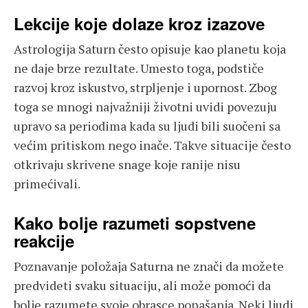
Lekcije koje dolaze kroz izazove
Astrologija Saturn često opisuje kao planetu koja
ne daje brze rezultate. Umesto toga, podstiče
razvoj kroz iskustvo, strpljenje i upornost. Zbog
toga se mnogi najvažniji životni uvidi povezuju
upravo sa periodima kada su ljudi bili suočeni sa
većim pritiskom nego inače. Takve situacije često
otkrivaju skrivene snage koje ranije nisu
primećivali.
Kako bolje razumeti sopstvene
reakcije
Poznavanje položaja Saturna ne znači da možete
predvideti svaku situaciju, ali može pomoći da
bolje razumete svoje obrasce ponašanja. Neki ljudi