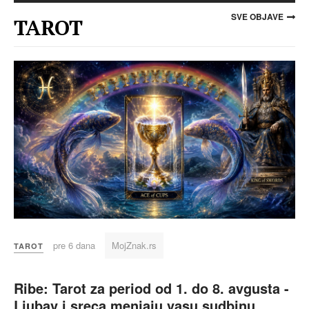
SVE OBJAVE
TAROT
pre 6 dana
MojZnak.rs
TAROT
Ribe: Tarot za period od 1. do 8. avgusta -
Ljubav i sreca menjaju vasu sudbinu