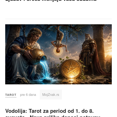
pre 6 dana
MojZnak.rs
TAROT
Vodolija: Tarot za period od 1. do 8.