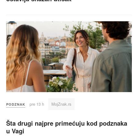
pre 13 h
MojZnak.rs
PODZNAK
Šta drugi najpre primećuju kod podznaka
u Vagi