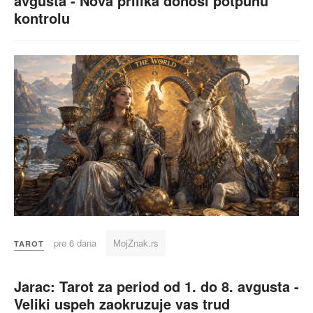
avgusta - Nova prilika donosi potpunu
kontrolu
pre 6 dana
MojZnak.rs
TAROT
Jarac: Tarot za period od 1. do 8. avgusta -
Veliki uspeh zaokruzuje vas trud