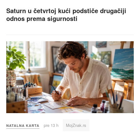
Saturn u četvrtoj kući podstiče drugačiji
odnos prema sigurnosti
pre 13 h
MojZnak.rs
NATALNA KARTA