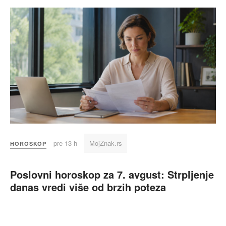
pre 13 h
MojZnak.rs
HOROSKOP
Poslovni horoskop za 7. avgust: Strpljenje
danas vredi više od brzih poteza