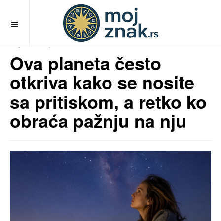
OFF CANVAS
MojZnak.rs
pre 1 mesec
Ova planeta često
otkriva kako se nosite
sa pritiskom, a retko ko
obraća pažnju na nju