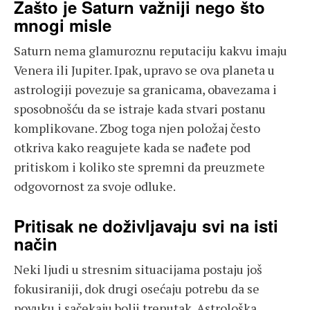
Zašto je Saturn važniji nego što
mnogi misle
Saturn nema glamuroznu reputaciju kakvu imaju
Venera ili Jupiter. Ipak, upravo se ova planeta u
astrologiji povezuje sa granicama, obavezama i
sposobnošću da se istraje kada stvari postanu
komplikovane. Zbog toga njen položaj često
otkriva kako reagujete kada se nađete pod
pritiskom i koliko ste spremni da preuzmete
odgovornost za svoje odluke.
Pritisak ne doživljavaju svi na isti
način
Neki ljudi u stresnim situacijama postaju još
fokusiraniji, dok drugi osećaju potrebu da se
povuku i sačekaju bolji trenutak. Astrološka