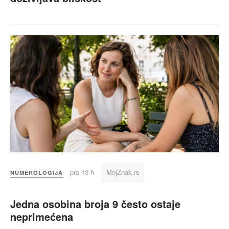
pre 13 h
MojZnak.rs
NUMEROLOGIJA
Jedna osobina broja 9 često ostaje
neprimećena