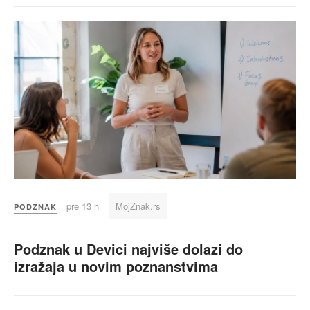
pre 13 h
MojZnak.rs
PODZNAK
Podznak u Devici najviše dolazi do
izražaja u novim poznanstvima