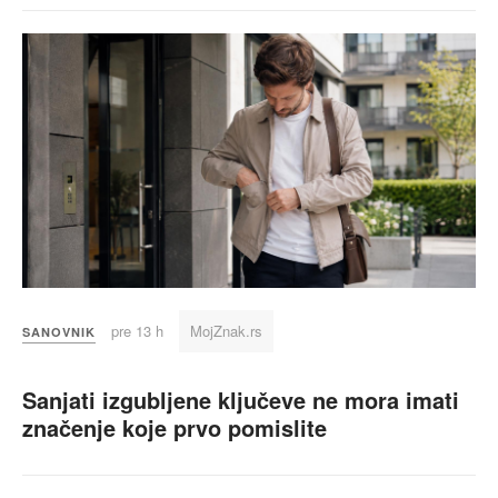
pre 13 h
MojZnak.rs
SANOVNIK
Sanjati izgubljene ključeve ne mora imati
značenje koje prvo pomislite