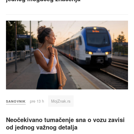
pre 13 h
MojZnak.rs
SANOVNIK
Neočekivano tumačenje sna o vozu zavisi
od jednog važnog detalja