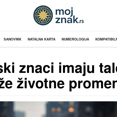
SANOVNIK
NATALNA KARTA
NUMEROLOGIJA
KOMPATIBIL
ki znaci imaju tal
eže životne prome