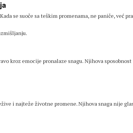
ja
je. Kada se suoče sa teškim promenama, ne paniče, već pr
zmišljanju.
avo kroz emocije pronalaze snagu. Njihova sposobnost da
ežive i najteže životne promene. Njihova snaga nije glasn