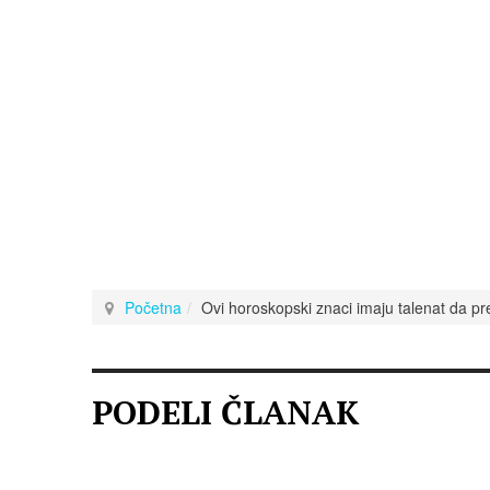
Početna
Ovi horoskopski znaci imaju talenat da pr
PODELI ČLANAK