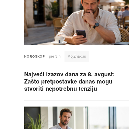
pre 3 h
MojZnak.rs
HOROSKOP
Najveći izazov dana za 8. avgust:
Zašto pretpostavke danas mogu
stvoriti nepotrebnu tenziju