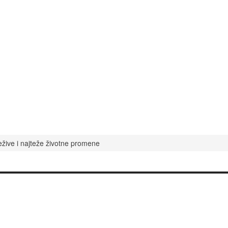
ežive i najteže životne promene