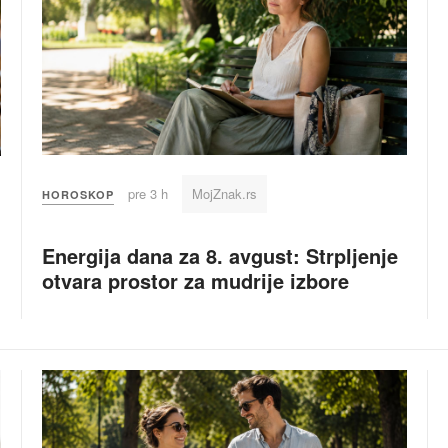
pre 3 h
MojZnak.rs
HOROSKOP
Energija dana za 8. avgust: Strpljenje
otvara prostor za mudrije izbore