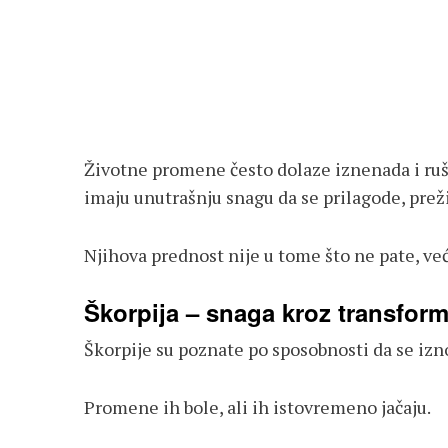
Životne promene često dolaze iznenada i ruš
imaju unutrašnju snagu da se prilagode, preživ
Njihova prednost nije u tome što ne pate, već 
Škorpija – snaga kroz transform
Škorpije su poznate po sposobnosti da se izno
Promene ih bole, ali ih istovremeno jačaju.