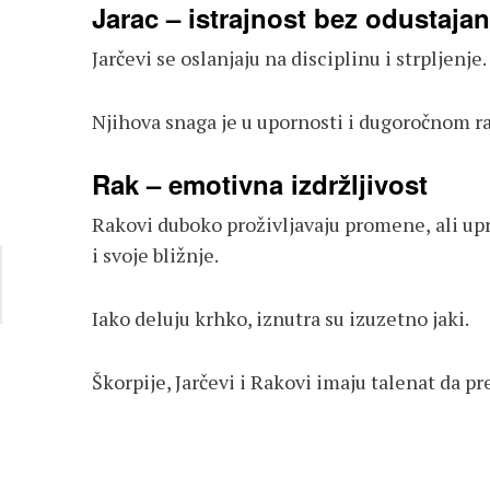
Jarac – istrajnost bez odustajan
Jarčevi se oslanjaju na disciplinu i strpljen
Njihova snaga je u upornosti i dugoročnom ra
Rak – emotivna izdržljivost
Rakovi duboko proživljavaju promene, ali upr
i svoje bližnje.
Iako deluju krhko, iznutra su izuzetno jaki.
Škorpije, Jarčevi i Rakovi imaju talenat da pr