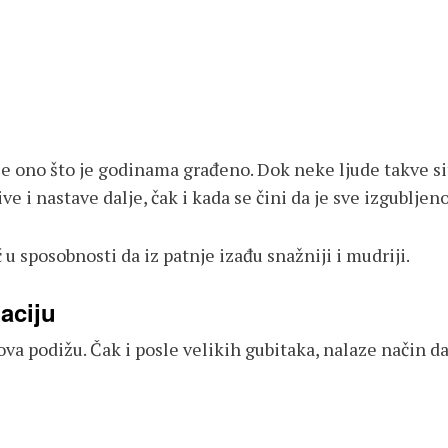
e ono što je godinama građeno. Dok neke ljude takve sit
e i nastave dalje, čak i kada se čini da je sve izgubljeno
u sposobnosti da iz patnje izađu snažniji i mudriji.
aciju
va podižu. Čak i posle velikih gubitaka, nalaze način da