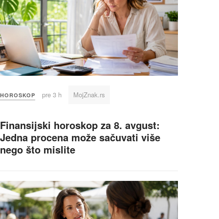
pre 3 h
MojZnak.rs
HOROSKOP
Finansijski horoskop za 8. avgust:
Jedna procena može sačuvati više
nego što mislite