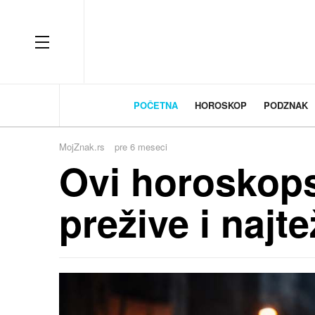
OFF CANVAS
POČETNA
HOROSKOP
PODZNAK
MojZnak.rs
pre 6 meseci
Ovi horoskops
prežive i najt