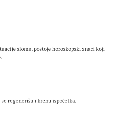
uacije slome, postoje horoskopski znaci koji
.
 se regenerišu i krenu ispočetka.