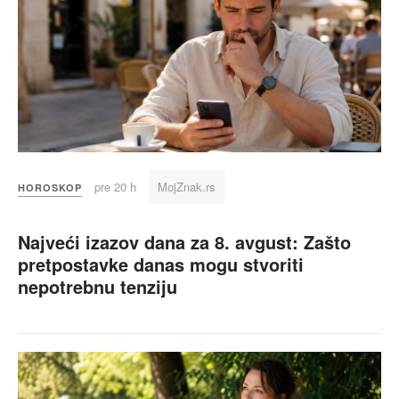
pre 20 h
MojZnak.rs
HOROSKOP
Najveći izazov dana za 8. avgust: Zašto
pretpostavke danas mogu stvoriti
nepotrebnu tenziju