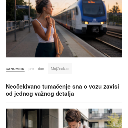
pre 1 dan
MojZnak.rs
SANOVNIK
Neočekivano tumačenje sna o vozu zavisi
od jednog važnog detalja