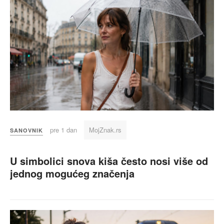
pre 1 dan
MojZnak.rs
SANOVNIK
U simbolici snova kiša često nosi više od
jednog mogućeg značenja