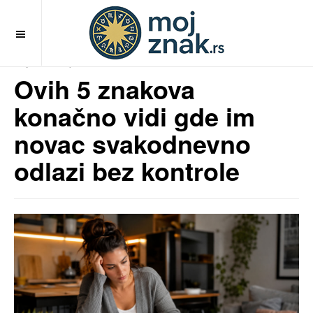
OFF CANVAS
MojZnak.rs
pre 2 meseci
Ovih 5 znakova
konačno vidi gde im
novac svakodnevno
odlazi bez kontrole