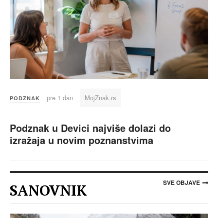
pre 1 dan
MojZnak.rs
PODZNAK
Podznak u Devici najviše dolazi do
izražaja u novim poznanstvima
SVE OBJAVE
SANOVNIK