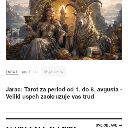
pre 1 ned
MojZnak.rs
TAROT
Jarac: Tarot za period od 1. do 8. avgusta -
Veliki uspeh zaokruzuje vas trud
SVE OBJAVE