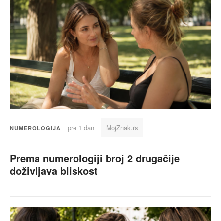
pre 1 dan
MojZnak.rs
NUMEROLOGIJA
Prema numerologiji broj 2 drugačije
doživljava bliskost