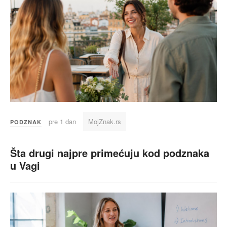
pre 1 dan
MojZnak.rs
PODZNAK
Šta drugi najpre primećuju kod podznaka
u Vagi