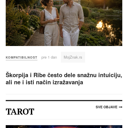
pre 1 dan
MojZnak.rs
KOMPATIBILNOST
Škorpija i Ribe često dele snažnu intuiciju,
ali ne i isti način izražavanja
SVE OBJAVE
TAROT