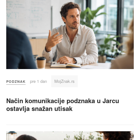
pre 1 dan
MojZnak.rs
PODZNAK
Način komunikacije podznaka u Jarcu
ostavlja snažan utisak