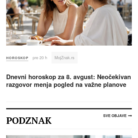
pre 20 h
MojZnak.rs
HOROSKOP
Dnevni horoskop za 8. avgust: Neočekivan
razgovor menja pogled na važne planove
SVE OBJAVE
PODZNAK