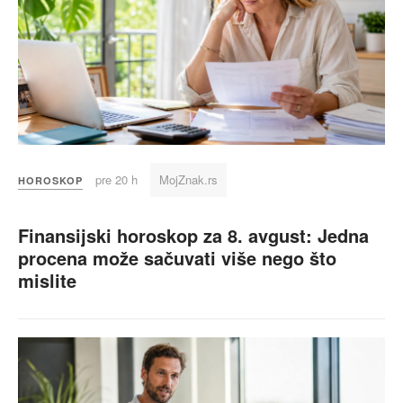
pre 20 h
MojZnak.rs
HOROSKOP
Finansijski horoskop za 8. avgust: Jedna
procena može sačuvati više nego što
mislite