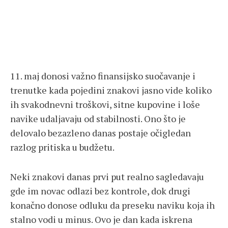
11. maj donosi važno finansijsko suočavanje i
trenutke kada pojedini znakovi jasno vide koliko
ih svakodnevni troškovi, sitne kupovine i loše
navike udaljavaju od stabilnosti. Ono što je
delovalo bezazleno danas postaje očigledan
razlog pritiska u budžetu.
Neki znakovi danas prvi put realno sagledavaju
gde im novac odlazi bez kontrole, dok drugi
konačno donose odluku da preseku naviku koja ih
stalno vodi u minus. Ovo je dan kada iskrena