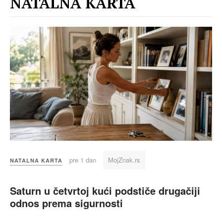
NATALNA KARTA
pre 1 dan
MojZnak.rs
NATALNA KARTA
Saturn u četvrtoj kući podstiče drugačiji
odnos prema sigurnosti