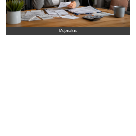
Mojznak.rs