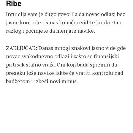
Ribe
Intuicija vam je dugo govorila da novac odlazi bez
jasne kontrole. Danas konačno vidite konkretan
razlog i počinjete da menjate navike.
ZAKLJUČAK: Danas mnogi znakovi jasno vide gde
novac svakodnevno odlazi i zašto se finansijski
pritisak stalno vraća. Oni koji budu spremni da
preseku loše navike lakše će vratiti kontrolu nad
budžetom i izbeći novi minus.