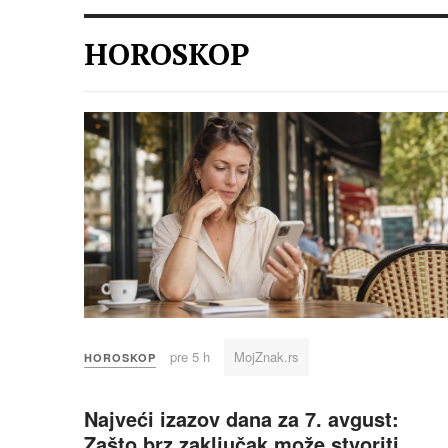
HOROSKOP
pre 5 h
MojZnak.rs
HOROSKOP
Najveći izazov dana za 7. avgust:
Zašto brz zaključak može stvoriti