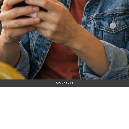
MojZnak.rs