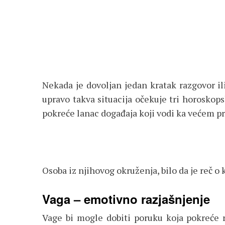
Nekada je dovoljan jedan kratak razgovor il
upravo takva situacija očekuje tri horoskop
pokreće lanac događaja koji vodi ka većem p
Osoba iz njihovog okruženja, bilo da je reč o 
Vaga – emotivno razjašnjenje
Vage bi mogle dobiti poruku koja pokreće r