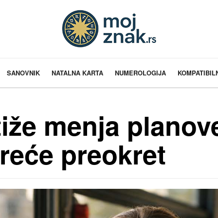
SANOVNIK
NATALNA KARTA
NUMEROLOGIJA
KOMPATIBIL
tiže menja planove
reće preokret