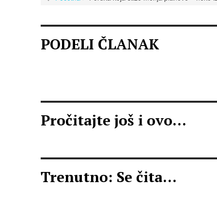
PODELI ČLANAK
Pročitajte još i ovo...
Trenutno: Se čita...