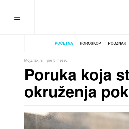
OFF CANVAS
POČETNA
HOROSKOP
PODZNAK
MojZnak.rs
pre 5 meseci
Poruka koja s
okruženja pok