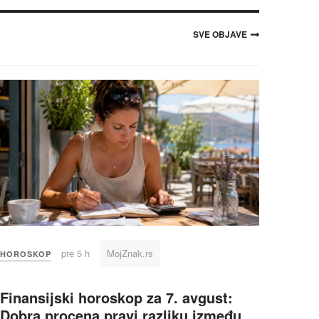
SVE OBJAVE
pre 5 h
MojZnak.rs
HOROSKOP
Finansijski horoskop za 7. avgust:
Dobra procena pravi razliku između