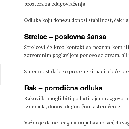
prostora za odugovlačenje.
Odluka koju donesu donosi stabilnost, čak i a
Strelac – poslovna šansa
Strelčevi će kroz kontakt sa poznanikom il
zatvorenim poglavljem ponovo se otvara, ali 
Spremnost da brzo procene situaciju biće pre
Rak – porodična odluka
Rakovi bi mogli biti pod uticajem razgovora
iznenada, donosi dugoročno rasterećenje.
Važno je da ne reaguju impulsivno, već da sa