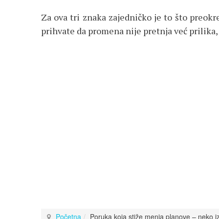
Za ova tri znaka zajedničko je to što preok
prihvate da promena nije pretnja već prilika, 
Početna
Poruka koja stiže menja planove – neko i