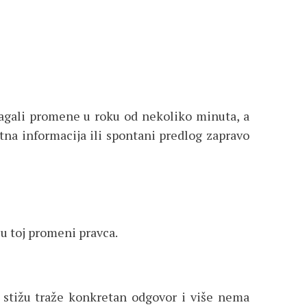
slagali promene u roku od nekoliko minuta, a
tna informacija ili spontani predlog zapravo
u u toj promeni pravca.
e stižu traže konkretan odgovor i više nema