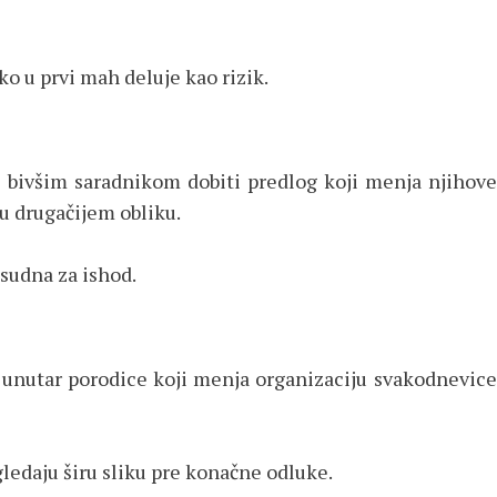
ko u prvi mah deluje kao rizik.
i bivšim saradnikom dobiti predlog koji menja njihove
u drugačijem obliku.
sudna za ishod.
 unutar porodice koji menja organizaciju svakodnevice 
gledaju širu sliku pre konačne odluke.