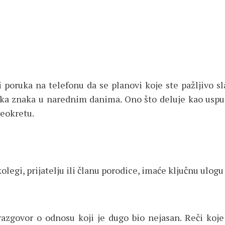
i poruka na telefonu da se planovi koje ste pažljivo 
ska znaka u narednim danima. Ono što deluje kao uspu
reokretu.
kolegi, prijatelju ili članu porodice, imaće ključnu ulog
azgovor o odnosu koji je dugo bio nejasan. Reči koj