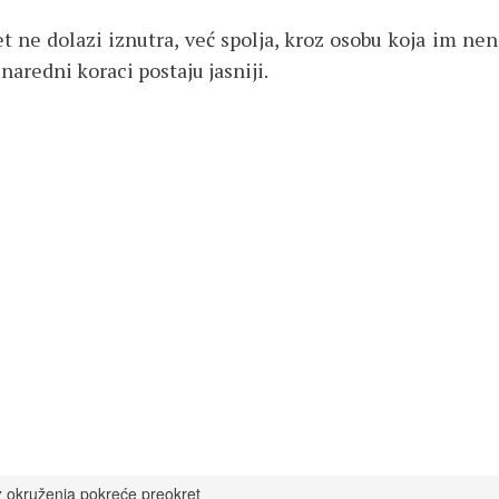
ret ne dolazi iznutra, već spolja, kroz osobu koja im n
naredni koraci postaju jasniji.
z okruženja pokreće preokret