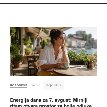
pre 5 h
MojZnak.rs
HOROSKOP
Energija dana za 7. avgust: Mirniji
ritam otvara prostor za bolje odluke