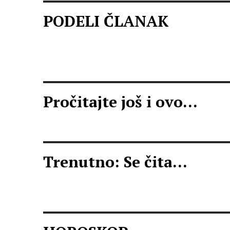
PODELI ČLANAK
Pročitajte još i ovo...
Trenutno: Se čita...