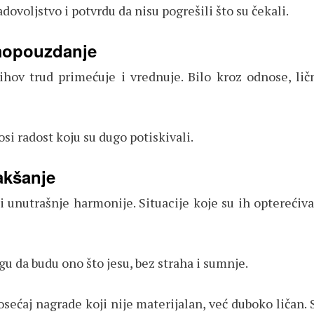
dovoljstvo i potvrdu da nisu pogrešili što su čekali.
amopouzdanje
hov trud primećuje i vrednuje. Bilo kroz odnose, lič
si radost koju su dugo potiskivali.
akšanje
 unutrašnje harmonije. Situacije koje su ih opterećivale
 da budu ono što jesu, bez straha i sumnje.
osećaj nagrade koji nije materijalan, već duboko ličan.