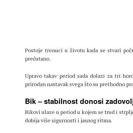
Postoje trenuci u životu kada se stvari poč
prećutano.
Upravo takav period sada dolazi za tri hor
prirodan nastavak svega što su prethodno prošl
Bik – stabilnost donosi zadovol
Bikovi ulaze u period u kojem se trud i strpl
dobija više sigurnosti i jasnog ritma.