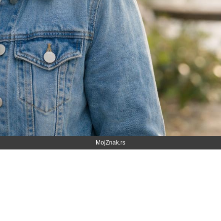
MojZnak.rs