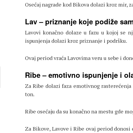
Osećaj nagrade kod Bikova dolazi kroz mir, za
Lav – priznanje koje podiže s
Lavovi konačno dolaze u fazu u kojoj se nji
ispunjenja dolazi kroz priznanje i podršku.
Ovaj period vraća Lavovima veru u sebe i dono
Ribe – emotivno ispunjenje i ol
Za Ribe dolazi faza emotivnog rasterećenja i
ton.
Ribe osećaju da su konačno na mestu gde mogu
Za Bikove, Lavove i Ribe ovaj period donosi 