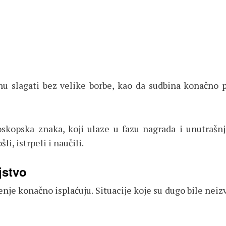
nu slagati bez velike borbe, kao da sudbina konačno 
oskopska znaka, koji ulaze u fazu nagrada i unutrašn
i, istrpeli i naučili.
jstvo
jenje konačno isplaćuju. Situacije koje su dugo bile neiz