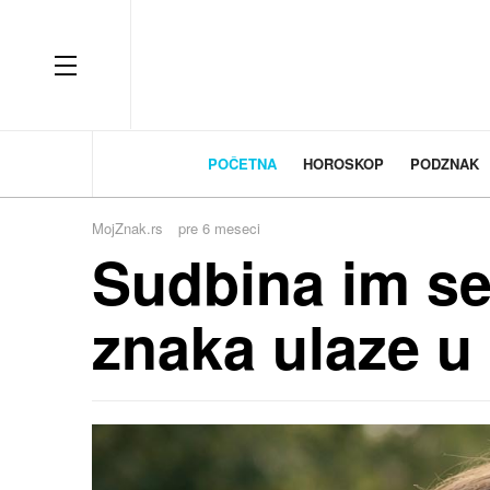
OFF CANVAS
POČETNA
HOROSKOP
PODZNAK
MojZnak.rs
pre 6 meseci
Sudbina im s
znaka ulaze u 