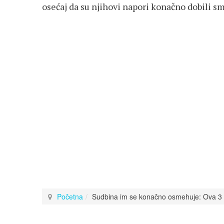
osećaj da su njihovi napori konačno dobili sm
Početna
Sudbina im se konačno osmehuje: Ova 3 z