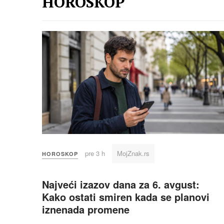
HOROSKOP
pre 3 h
MojZnak.rs
HOROSKOP
Najveći izazov dana za 6. avgust:
Kako ostati smiren kada se planovi
iznenada promene