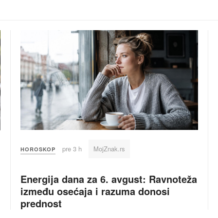
pre 3 h
MojZnak.rs
HOROSKOP
Energija dana za 6. avgust: Ravnoteža
između osećaja i razuma donosi
prednost