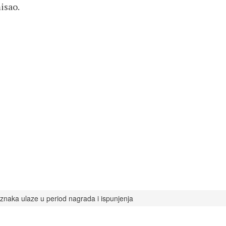
isao.
naka ulaze u period nagrada i ispunjenja