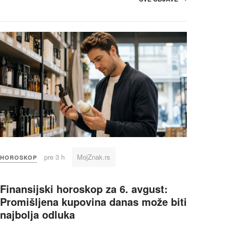
pre 3 h
MojZnak.rs
HOROSKOP
Finansijski horoskop za 6. avgust:
Promišljena kupovina danas može biti
najbolja odluka