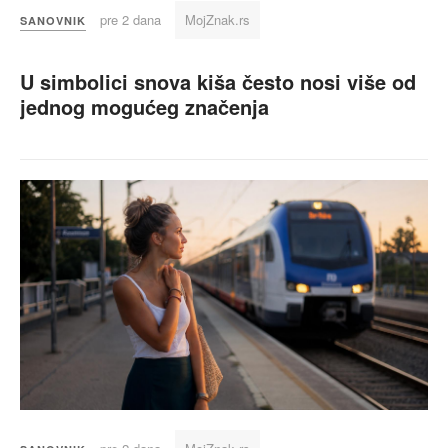
pre 2 dana
MojZnak.rs
SANOVNIK
U simbolici snova kiša često nosi više od
jednog mogućeg značenja