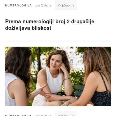
pre 2 dana
MojZnak.rs
NUMEROLOGIJA
Prema numerologiji broj 2 drugačije
doživljava bliskost
pre 2 dana
MojZnak.rs