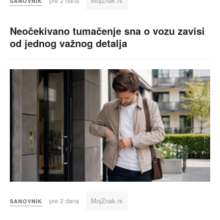
pre 2 dana
MojZnak.rs
SANOVNIK
Neočekivano tumačenje sna o vozu zavisi
od jednog važnog detalja
pre 2 dana
MojZnak.rs
SANOVNIK