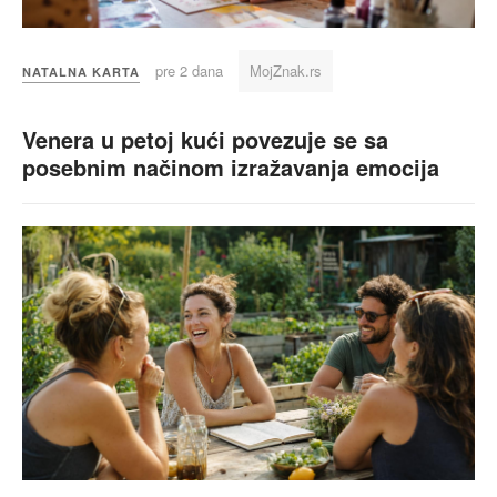
pre 2 dana
MojZnak.rs
NATALNA KARTA
Venera u petoj kući povezuje se sa
posebnim načinom izražavanja emocija