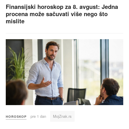
Finansijski horoskop za 8. avgust: Jedna
procena može sačuvati više nego što
mislite
pre 1 dan
MojZnak.rs
HOROSKOP