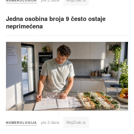
NUMEROLOGIJA
Jedna osobina broja 9 često ostaje
neprimećena
pre 2 dana
MojZnak.rs
NUMEROLOGIJA