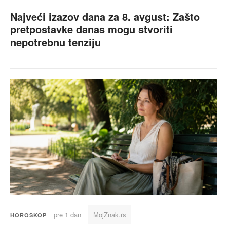
Najveći izazov dana za 8. avgust: Zašto
pretpostavke danas mogu stvoriti
nepotrebnu tenziju
pre 1 dan
MojZnak.rs
HOROSKOP