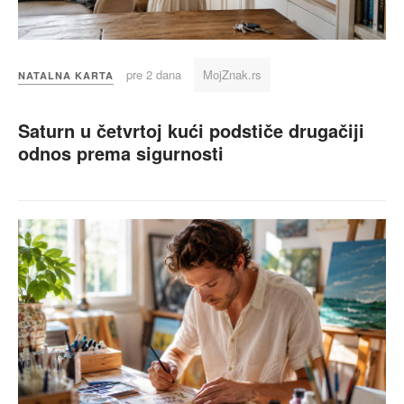
pre 2 dana
MojZnak.rs
NATALNA KARTA
Saturn u četvrtoj kući podstiče drugačiji
odnos prema sigurnosti