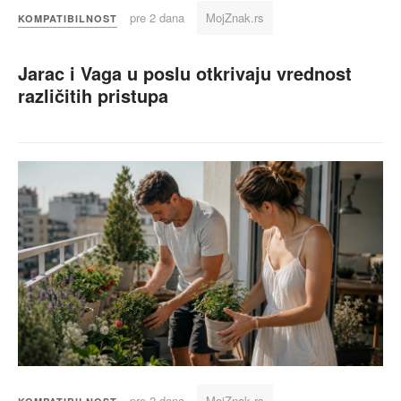
pre 2 dana
MojZnak.rs
KOMPATIBILNOST
Jarac i Vaga u poslu otkrivaju vrednost
različitih pristupa
pre 2 dana
MojZnak.rs