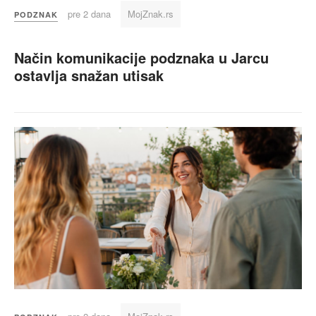
pre 2 dana
MojZnak.rs
PODZNAK
Način komunikacije podznaka u Jarcu
ostavlja snažan utisak