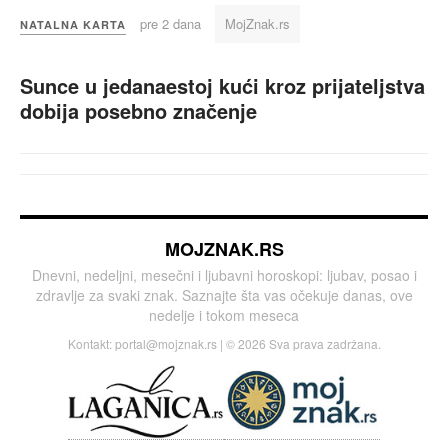
pre 2 dana
MojZnak.rs
NATALNA KARTA
Sunce u jedanaestoj kući kroz prijateljstva
dobija posebno značenje
MOJZNAK.RS
Dnevni, nedeljni, mesečni i ljubavni horoskopi: ljubav, posao i
zdravlje za svaki znak. Saznajte šta vas očekuje danas, ove
nedelje i tokom meseca
Kontakt:
portal@mojznak.rs
| © 2026 Sva prava zadržana.