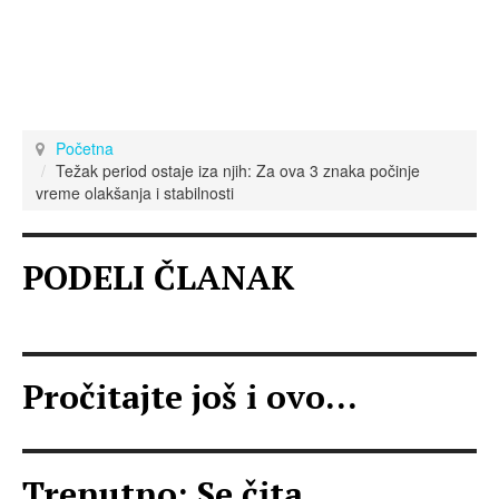
Početna
Težak period ostaje iza njih: Za ova 3 znaka počinje
vreme olakšanja i stabilnosti
PODELI ČLANAK
Pročitajte još i ovo...
Trenutno: Se čita...