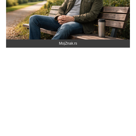
MojZnak.rs