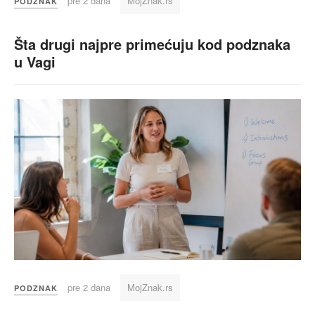
pre 2 dana
MojZnak.rs
PODZNAK
Šta drugi najpre primećuju kod podznaka
u Vagi
pre 2 dana
MojZnak.rs
PODZNAK