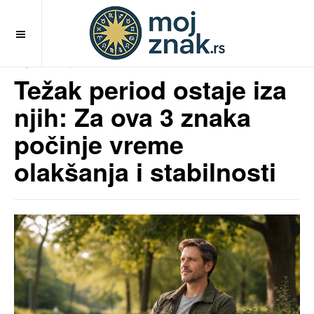
OFF CANVAS
MojZnak.rs
pre 6 meseci
Težak period ostaje iza
njih: Za ova 3 znaka
počinje vreme
olakšanja i stabilnosti